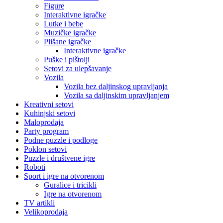
Figure
Interaktivne igračke
Lutke i bebe
Muzičke igračke
Plišane igračke
Interaktivne igračke
Puške i pištolji
Setovi za ulepšavanje
Vozila
Vozila bez daljinskog upravljanja
Vozila sa daljinskim upravljanjem
Kreativni setovi
Kuhinjski setovi
Maloprodaja
Party program
Podne puzzle i podloge
Poklon setovi
Puzzle i društvene igre
Roboti
Sport i igre na otvorenom
Guralice i tricikli
Igre na otvorenom
TV artikli
Velikoprodaja