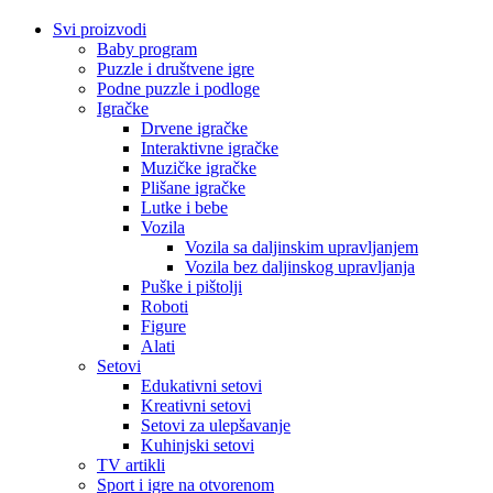
Svi proizvodi
Baby program
Puzzle i društvene igre
Podne puzzle i podloge
Igračke
Drvene igračke
Interaktivne igračke
Muzičke igračke
Plišane igračke
Lutke i bebe
Vozila
Vozila sa daljinskim upravljanjem
Vozila bez daljinskog upravljanja
Puške i pištolji
Roboti
Figure
Alati
Setovi
Edukativni setovi
Kreativni setovi
Setovi za ulepšavanje
Kuhinjski setovi
TV artikli
Sport i igre na otvorenom