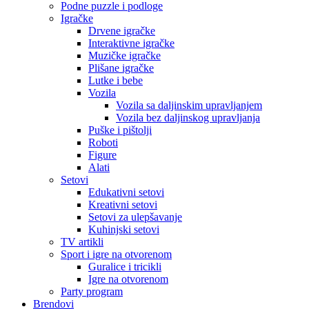
Podne puzzle i podloge
Igračke
Drvene igračke
Interaktivne igračke
Muzičke igračke
Plišane igračke
Lutke i bebe
Vozila
Vozila sa daljinskim upravljanjem
Vozila bez daljinskog upravljanja
Puške i pištolji
Roboti
Figure
Alati
Setovi
Edukativni setovi
Kreativni setovi
Setovi za ulepšavanje
Kuhinjski setovi
TV artikli
Sport i igre na otvorenom
Guralice i tricikli
Igre na otvorenom
Party program
Brendovi