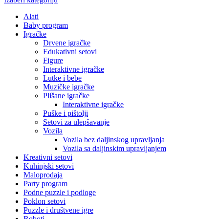
Alati
Baby program
Igračke
Drvene igračke
Edukativni setovi
Figure
Interaktivne igračke
Lutke i bebe
Muzičke igračke
Plišane igračke
Interaktivne igračke
Puške i pištolji
Setovi za ulepšavanje
Vozila
Vozila bez daljinskog upravljanja
Vozila sa daljinskim upravljanjem
Kreativni setovi
Kuhinjski setovi
Maloprodaja
Party program
Podne puzzle i podloge
Poklon setovi
Puzzle i društvene igre
Roboti