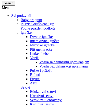
Search
Menu
Svi proizvodi
Baby program
Puzzle i društvene igre
Podne puzzle i podloge
Igračke
Drvene igračke
Interaktivne igračke
Muzičke igračke
Plišane igračke
Lutke i bebe
Vozila
Vozila sa daljinskim upravljanjem
Vozila bez daljinskog upravljanja
Puške i pištolji
Roboti
Figure
Alati
Setovi
Edukativni setovi
Kreativni setovi
Setovi za ulepšavanje
Kuhinjski setovi