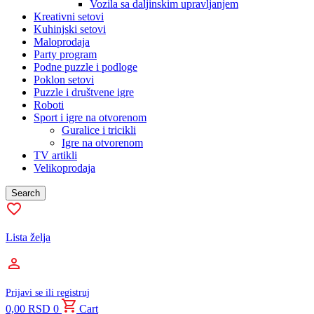
Vozila sa daljinskim upravljanjem
Kreativni setovi
Kuhinjski setovi
Maloprodaja
Party program
Podne puzzle i podloge
Poklon setovi
Puzzle i društvene igre
Roboti
Sport i igre na otvorenom
Guralice i tricikli
Igre na otvorenom
TV artikli
Velikoprodaja
Search
Lista želja
Prijavi se ili registruj
0,00
RSD
0
Cart