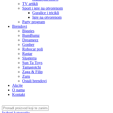
TV artikli
Sport i igre na otvorenom
Guralice i tricikli
Igre na otvorenom
Party program
Brendovi
Biggies
BumBumz
Dreameez
Gonher
Robocar poli
Rastar
Slugterra
Sun Ta Toys
Tamagotchi
Zaga & Filip
Zuru
Ostali brendovi
Akcije
O nama
Kontakt
Izaberi kategoriju