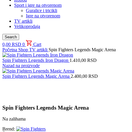
Sport i igre na otvorenom
Guralice i tricikli
Igre na otvorenom
TV artikli
Velikoprodaja
Search
0,00
RSD
0
Cart
Početna
Shop
TV artikli
Spin Fighters Legends Magic Arena
Spin Fighters Legends Iron Dragon
1.410,00
RSD
Nazad na proizvode
Spin Fighters Legends Magic Arena
2.400,00
RSD
Uvećaj sliku proizvoda
Spin Fighters Legends Magic Arena
Na zalihama
Brend: