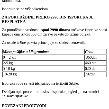
radnih dana.
Isporuke se ne vrše vikendom.
ZA PORUDŽBINE PREKO 2990 DIN ISPORUKA JE
BESPLATNA
Za porudžbine vrednosti
ispod 2990 dinara
troškove isporuke snosi
kupac i ona iznosi 360 din za sve pakete do težine od 2kg.
Za ostale težine paketa primenjuje se sledeći cenovnik:
Masa pošiljke u kilogramima
Cena
0 – 2 kg
360din
2-5 kg
460 din
5-10 kg
620 din
10-20 kg
792din
Isporuka robe se vrši
isključivo
na teritoriji Srbije.
Detaljan opis procedure i uslova isporuke pogledajte na stranici
"
Uslovi isporuke
".
POVEZANI PROIZVODI