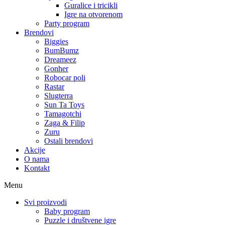
Guralice i tricikli
Igre na otvorenom
Party program
Brendovi
Biggies
BumBumz
Dreameez
Gonher
Robocar poli
Rastar
Slugterra
Sun Ta Toys
Tamagotchi
Zaga & Filip
Zuru
Ostali brendovi
Akcije
O nama
Kontakt
Menu
Svi proizvodi
Baby program
Puzzle i društvene igre