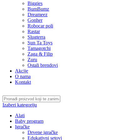
Biggies
BumBumz
Dreameez
Gonher
Robocar poli
Rastar
Slugterra
Sun Ta Toys
Tamagotchi
Zaga & Filip
Zuru
Ostali brendovi
Akcije
O nama
Kontakt
Izaberi kategoriju
Alati
Baby program
Igračke
Drvene igračke
Edukativni setovi