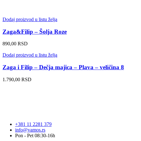
Dodaj proizvod u listu želja
Zaga&Filip – Šolja Roze
890,00
RSD
Dodaj proizvod u listu želja
Zaga i Filip – Dečja majica – Plava – veličina 8
1.790,00
RSD
+381 11 2281 379
info@vamos.rs
Pon - Pet 08:30-16h