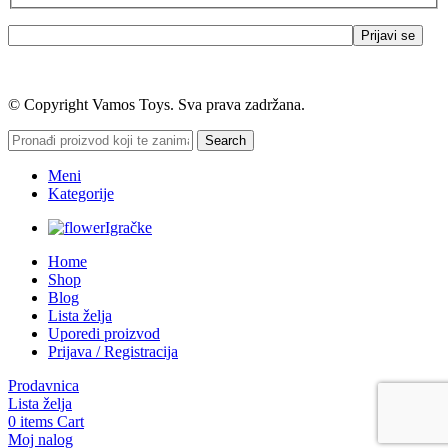
© Copyright Vamos Toys. Sva prava zadržana.
Search
Meni
Kategorije
Igračke
Home
Shop
Blog
Lista želja
Uporedi proizvod
Prijava / Registracija
Prodavnica
Lista želja
0
items
Cart
Moj nalog