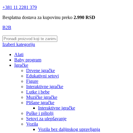
+381 11 2281 379
Besplatna dostava za kupovinu preko
2.990 RSD
B2B
Izaberi kategoriju
Alati
Baby program
Igračke
Drvene igračke
Edukativni setovi
Figure
Interaktivne igračke
Lutke i bebe
Muzičke igračke
Plišane igračke
Interaktivne igračke
Puške i pištolji
Setovi za ulepšavanje
Vozila
Vozila bez daljinskog upravljanja