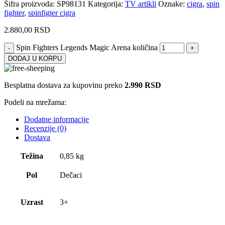
Šifra proizvoda:
SP98131
Kategorija:
TV artikli
Oznake:
cigra
,
spin
fighter
,
spinfigter cigra
2.880,00
RSD
Spin Fighters Legends Magic Arena količina
DODAJ U KORPU
Besplatna dostava za kupovinu preko
2.990 RSD
Podeli na mrežama:
Dodatne informacije
Recenzije (0)
Dostava
Težina
0,85 kg
Pol
Dečaci
Uzrast
3+