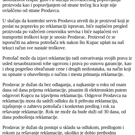
proizvoda kao i popravljanjem od strane trećeg lica koje nije
ovlašćeno od strane Prodavca.
U slučaju da kontrolni servis Prodavca utvrdi da je proizvod koji je
poslat na popravku po reklamaciji ispravan, biće naplaćen pregled
proizvoda po važećem cenovniku servisa i biće naplaćeni svi
transportni troškovi koje je snosio Prodavac. Proizvod će se
isporučiti na adresu potrošača tek nakon što Kupac uplati na naš
tekuci račun sve nastale troškove.
Potrošač može da izjavi reklamaciju radi ostvarivanja svojih prava iz
usled nesaobraznosti robe ugovoru i prava po osnovu garancije, kao
i zbog pogrešno obračunate cene i drugih nedostataka, na način koji
su opisane u obaveštenju o načinu i mestu primanja reklamacije.
Prodavac je dužan da bez odlaganja, a najkasnije u roku od osam
dana od dana prijema reklamacije, pisanim ili elektronskim putem
odgovori Kupcu na izjavljenu reklamaciju. Odgovor Prodavca na
reklamaciju mora da sadrži odluku da li prihvata reklamaciju,
izjašnjenje o zahtevu potrošača i konkretan predlog i rok za
rešavanje reklamacije. Rok ne može da bude duži od 30 dana, od
dana podnošenja reklamacije.
Prodavac je dužan da postupi u skladu sa odlukom, predlogom i
rokom za rešavanje reklamacije, ukoliko je dobio prethodnu