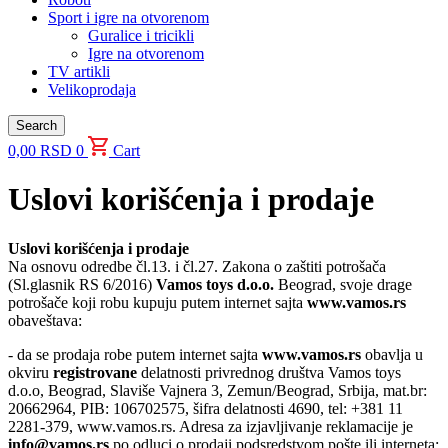
Sport i igre na otvorenom
Guralice i tricikli
Igre na otvorenom
TV artikli
Velikoprodaja
Search
0,00
RSD
0
Cart
Uslovi korišćenja i prodaje
Uslovi korišćenja i prodaje
Na osnovu odredbe čl.13. i čl.27. Zakona o zaštiti potrošača
(Sl.glasnik RS 6/2016)
Vamos toys d.o.o.
Beograd, svoje drage
potrošače koji robu kupuju putem internet sajta
www.vamos.rs
obaveštava:
- da se prodaja robe putem internet sajta
www.vamos.rs
obavlja u
okviru
registrovane
delatnosti privrednog društva Vamos toys
d.o.o, Beograd, Slaviše Vajnera 3, Zemun/Beograd, Srbija, mat.br:
20662964, PIB: 106702575, šifra delatnosti 4690, tel: +381 11
2281-379, www.vamos.rs. Adresa za izjavljivanje reklamacije je
info@vamos.rs
po odluci o prodaji podsredstvom pošte ili interneta;