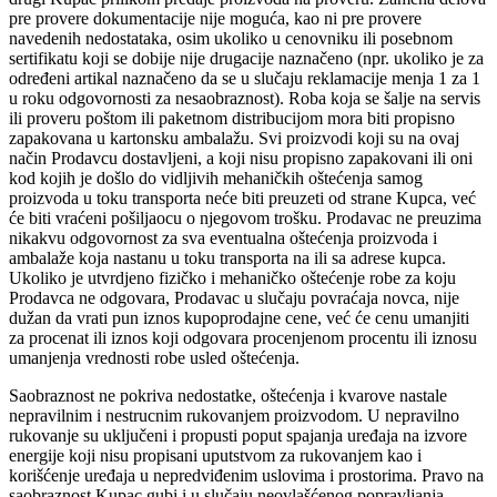
pre provere dokumentacije nije moguća, kao ni pre provere
navedenih nedostataka, osim ukoliko u cenovniku ili posebnom
sertifikatu koji se dobije nije drugacije naznačeno (npr. ukoliko je za
određeni artikal naznačeno da se u slučaju reklamacije menja 1 za 1
u roku odgovornosti za nesaobraznost). Roba koja se šalje na servis
ili proveru poštom ili paketnom distribucijom mora biti propisno
zapakovana u kartonsku ambalažu. Svi proizvodi koji su na ovaj
način Prodavcu dostavljeni, a koji nisu propisno zapakovani ili oni
kod kojih je došlo do vidljivih mehaničkih oštećenja samog
proizvoda u toku transporta neće biti preuzeti od strane Kupca, već
će biti vraćeni pošiljaocu o njegovom trošku. Prodavac ne preuzima
nikakvu odgovornost za sva eventualna oštećenja proizvoda i
ambalaže koja nastanu u toku transporta na ili sa adrese kupca.
Ukoliko je utvrdjeno fizičko i mehaničko oštećenje robe za koju
Prodavca ne odgovara, Prodavac u slučaju povraćaja novca, nije
dužan da vrati pun iznos kupoprodajne cene, već će cenu umanjiti
za procenat ili iznos koji odgovara procenjenom procentu ili iznosu
umanjenja vrednosti robe usled oštećenja.
Saobraznost ne pokriva nedostatke, oštećenja i kvarove nastale
nepravilnim i nestrucnim rukovanjem proizvodom. U nepravilno
rukovanje su uključeni i propusti poput spajanja uređaja na izvore
energije koji nisu propisani uputstvom za rukovanjem kao i
korišćenje uređaja u nepredviđenim uslovima i prostorima. Pravo na
saobraznost Kupac gubi i u slučaju neovlašćenog popravljanja