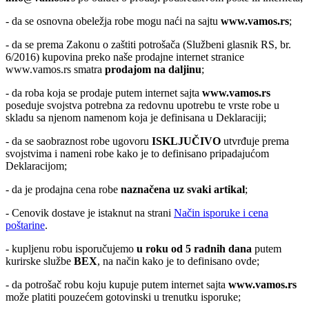
- da se osnovna obeležja robe mogu naći na sajtu
www.vamos.rs
;
- da se prema Zakonu o zaštiti potrošača (Službeni glasnik RS, br.
6/2016) kupovina preko naše prodajne internet stranice
www.vamos.rs smatra
prodajom na daljinu
;
- da roba koja se prodaje putem internet sajta
www.vamos.rs
poseduje svojstva potrebna za redovnu upotrebu te vrste robe u
skladu sa njenom namenom koja je definisana u Deklaraciji;
- da se saobraznost robe ugovoru
ISKLJUČIVO
utvrđuje prema
svojstvima i nameni robe kako je to definisano pripadajućom
Deklaracijom;
- da je prodajna cena robe
naznačena uz svaki artikal
;
- Cenovik dostave je istaknut na strani
Način isporuke i cena
poštarine
.
- kupljenu robu isporučujemo
u roku od 5 radnih dana
putem
kurirske službe
BEX
, na način kako je to definisano ovde;
- da potrošač robu koju kupuje putem internet sajta
www.vamos.rs
može platiti pouzećem gotovinski u trenutku isporuke;