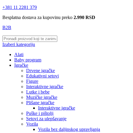
+381 11 2281 379
Besplatna dostava za kupovinu preko
2.990 RSD
B2B
Izaberi kategoriju
Alati
Baby program
Igračke
Drvene igračke
Edukativni setovi
Figure
Interaktivne igračke
Lutke i bebe
Muzičke igračke
Plišane igračke
Interaktivne igračke
Puške i pištolji
Setovi za ulepšavanje
Vozila
Vozila bez daljinskog upravljanja