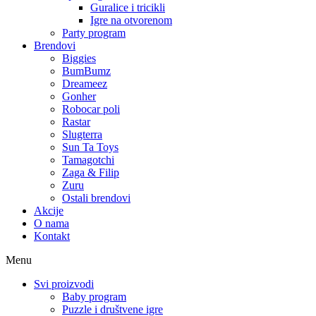
Guralice i tricikli
Igre na otvorenom
Party program
Brendovi
Biggies
BumBumz
Dreameez
Gonher
Robocar poli
Rastar
Slugterra
Sun Ta Toys
Tamagotchi
Zaga & Filip
Zuru
Ostali brendovi
Akcije
O nama
Kontakt
Menu
Svi proizvodi
Baby program
Puzzle i društvene igre