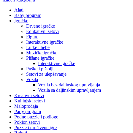
Alati
Baby program
Igračke
Drvene igračke
Edukativni setovi
Figure
Interaktivne igračke
Lutke i bebe
Muzičke igračke
Plišane igračke
Interaktivne igračke
Puške i pištolji
Setovi za ulepšavanje
Vozila
Vozila bez daljinskog upravljanja
Vozila sa daljinskim upravljanjem
Kreativni setovi
Kuhinjski setovi
Maloprodaja
Party program
Podne puzzle i podloge
Poklon setovi
Puzzle i društvene igre
Roboti