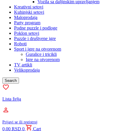
Vozila sa daljinskim upravljanjem
Kreativni setovi
Kuhinjski setovi
Maloprodaja
Party program
Podne puzzle i podloge
Poklon setovi
Puzzle i društvene igre
Roboti
Sport i igre na otvorenom
Guralice i tricikli
Igre na otvorenom
TV artikli
Velikoprodaja
Search
Lista želja
Prijavi se ili registruj
0,00
RSD
0
Cart