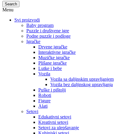
Search
Menu
Svi proizvodi
Baby program
Puzzle i društvene igre
Podne puzzle i podloge
Igračke
Drvene igračke
Interaktivne igračke
Muzičke igračke
Plišane igračke
Lutke i bebe
Vozila
Vozila sa daljinskim upravljanjem
Vozila bez daljinskog upravljanja
Puške i pištolji
Roboti
Figure
Alati
Setovi
Edukativni setovi
Kreativni setovi
Setovi za ulepšavanje
Kuhinjski setovi