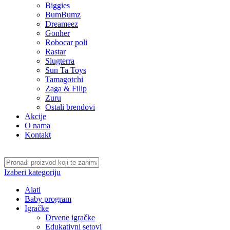
Biggies
BumBumz
Dreameez
Gonher
Robocar poli
Rastar
Slugterra
Sun Ta Toys
Tamagotchi
Zaga & Filip
Zuru
Ostali brendovi
Akcije
O nama
Kontakt
Izaberi kategoriju
Alati
Baby program
Igračke
Drvene igračke
Edukativni setovi