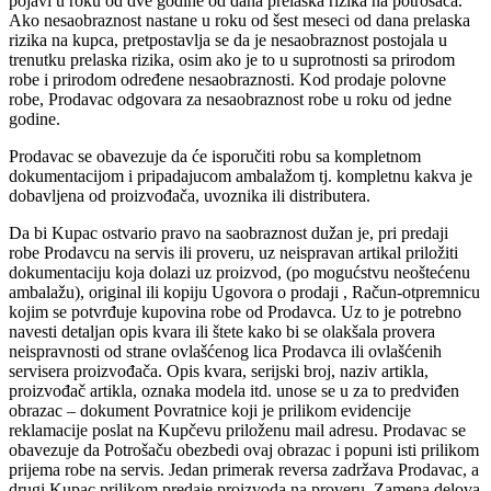
pojavi u roku od dve godine od dana prelaska rizika na potrošača.
Ako nesaobraznost nastane u roku od šest meseci od dana prelaska
rizika na kupca, pretpostavlja se da je nesaobraznost postojala u
trenutku prelaska rizika, osim ako je to u suprotnosti sa prirodom
robe i prirodom određene nesaobraznosti. Kod prodaje polovne
robe, Prodavac odgovara za nesaobraznost robe u roku od jedne
godine.
Prodavac se obavezuje da će isporučiti robu sa kompletnom
dokumentacijom i pripadajucom ambalažom tj. kompletnu kakva je
dobavljena od proizvođača, uvoznika ili distributera.
Da bi Kupac ostvario pravo na saobraznost dužan je, pri predaji
robe Prodavcu na servis ili proveru, uz neispravan artikal priložiti
dokumentaciju koja dolazi uz proizvod, (po mogućstvu neoštećenu
ambalažu), original ili kopiju Ugovora o prodaji , Račun-otpremnicu
kojim se potvrđuje kupovina robe od Prodavca. Uz to je potrebno
navesti detaljan opis kvara ili štete kako bi se olakšala provera
neispravnosti od strane ovlašćenog lica Prodavca ili ovlašćenih
servisera proizvođača. Opis kvara, serijski broj, naziv artikla,
proizvođač artikla, oznaka modela itd. unose se u za to predviđen
obrazac – dokument Povratnice koji je prilikom evidencije
reklamacije poslat na Kupčevu priloženu mail adresu. Prodavac se
obavezuje da Potrošaču obezbedi ovaj obrazac i popuni isti prilikom
prijema robe na servis. Jedan primerak reversa zadržava Prodavac, a
drugi Kupac prilikom predaje proizvoda na proveru. Zamena delova