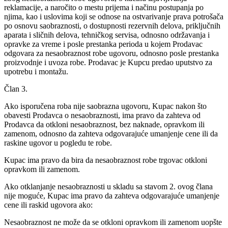
reklamacije, a naročito o mestu prijema i načinu postupanja po
njima, kao i uslovima koji se odnose na ostvarivanje prava potrošača
po osnovu saobraznosti, o dostupnosti rezervnih delova, priključnih
aparata i sličnih delova, tehničkog servisa, odnosno održavanja i
opravke za vreme i posle prestanka perioda u kojem Prodavac
odgovara za nesaobraznost robe ugovoru, odnosno posle prestanka
proizvodnje i uvoza robe. Prodavac je Kupcu predao uputstvo za
upotrebu i montažu.
Član 3.
Ako isporučena roba nije saobrazna ugovoru, Kupac nakon što
obavesti Prodavca o nesaobraznosti, ima pravo da zahteva od
Prodavca da otkloni nesaobraznost, bez naknade, opravkom ili
zamenom, odnosno da zahteva odgovarajuće umanjenje cene ili da
raskine ugovor u pogledu te robe.
Kupac ima pravo da bira da nesaobraznost robe trgovac otkloni
opravkom ili zamenom.
Ako otklanjanje nesaobraznosti u skladu sa stavom 2. ovog člana
nije moguće, Kupac ima pravo da zahteva odgovarajuće umanjenje
cene ili raskid ugovora ako:
Nesaobraznost ne može da se otkloni opravkom ili zamenom uopšte