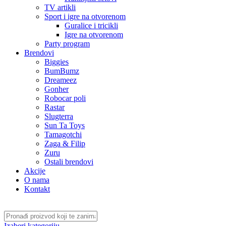
TV artikli
Sport i igre na otvorenom
Guralice i tricikli
Igre na otvorenom
Party program
Brendovi
Biggies
BumBumz
Dreameez
Gonher
Robocar poli
Rastar
Slugterra
Sun Ta Toys
Tamagotchi
Zaga & Filip
Zuru
Ostali brendovi
Akcije
O nama
Kontakt
Izaberi kategoriju