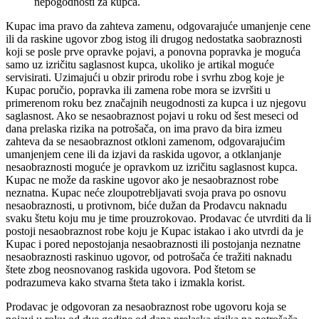
nepogodnosti za kupca.
Kupac ima pravo da zahteva zamenu, odgovarajuće umanjenje cene
ili da raskine ugovor zbog istog ili drugog nedostatka saobraznosti
koji se posle prve opravke pojavi, a ponovna popravka je moguća
samo uz izričitu saglasnost kupca, ukoliko je artikal moguće
servisirati. Uzimajući u obzir prirodu robe i svrhu zbog koje je
Kupac poručio, popravka ili zamena robe mora se izvršiti u
primerenom roku bez značajnih neugodnosti za kupca i uz njegovu
saglasnost. Ako se nesaobraznost pojavi u roku od šest meseci od
dana prelaska rizika na potrošača, on ima pravo da bira izmeu
zahteva da se nesaobraznost otkloni zamenom, odgovarajućim
umanjenjem cene ili da izjavi da raskida ugovor, a otklanjanje
nesaobraznosti moguće je opravkom uz izričitu saglasnost kupca.
Kupac ne može da raskine ugovor ako je nesaobraznost robe
neznatna. Kupac neće zloupotrebljavati svoja prava po osnovu
nesaobraznosti, u protivnom, biće dužan da Prodavcu naknadu
svaku štetu koju mu je time prouzrokovao. Prodavac će utvrditi da li
postoji nesaobraznost robe koju je Kupac istakao i ako utvrdi da je
Kupac i pored nepostojanja nesaobraznosti ili postojanja neznatne
nesaobraznosti raskinuo ugovor, od potrošača će tražiti naknadu
štete zbog neosnovanog raskida ugovora. Pod štetom se
podrazumeva kako stvarna šteta tako i izmakla korist.
Prodavac je odgovoran za nesaobraznost robe ugovoru koja se