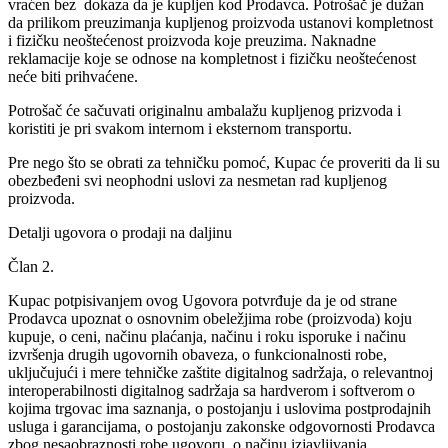
vraćen bez dokaza da je kupljen kod Prodavca. Potrošač je dužan
da prilikom preuzimanja kupljenog proizvoda ustanovi kompletnost
i fizičku neoštećenost proizvoda koje preuzima. Naknadne
reklamacije koje se odnose na kompletnost i fizičku neoštećenost
neće biti prihvaćene.
Potrošač će sačuvati originalnu ambalažu kupljenog prizvoda i
koristiti je pri svakom internom i eksternom transportu.
Pre nego što se obrati za tehničku pomoć, Kupac će proveriti da li su
obezbeđeni svi neophodni uslovi za nesmetan rad kupljenog
proizvoda.
Detalji ugovora o prodaji na daljinu
Član 2.
Kupac potpisivanjem ovog Ugovora potvrđuje da je od strane
Prodavca upoznat o osnovnim obeležjima robe (proizvoda) koju
kupuje, o ceni, načinu plaćanja, načinu i roku isporuke i načinu
izvršenja drugih ugovornih obaveza, o funkcionalnosti robe,
uključujući i mere tehničke zaštite digitalnog sadržaja, o relevantnoj
interoperabilnosti digitalnog sadržaja sa hardverom i softverom o
kojima trgovac ima saznanja, o postojanju i uslovima postprodajnih
usluga i garancijama, o postojanju zakonske odgovornosti Prodavca
zbog nesaobraznosti robe ugovoru, o načinu izjavljivanja