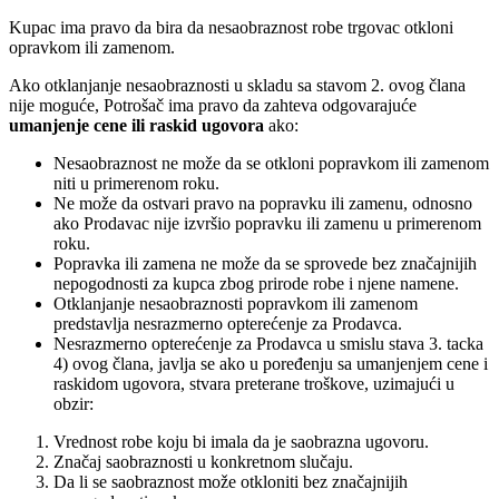
Kupac ima pravo da bira da nesaobraznost robe trgovac otkloni
opravkom ili zamenom.
Ako otklanjanje nesaobraznosti u skladu sa stavom 2. ovog člana
nije moguće, Potrošač ima pravo da zahteva odgovarajuće
umanjenje cene ili raskid ugovora
ako:
Nesaobraznost ne može da se otkloni popravkom ili zamenom
niti u primerenom roku.
Ne može da ostvari pravo na popravku ili zamenu, odnosno
ako Prodavac nije izvršio popravku ili zamenu u primerenom
roku.
Popravka ili zamena ne može da se sprovede bez značajnijih
nepogodnosti za kupca zbog prirode robe i njene namene.
Otklanjanje nesaobraznosti popravkom ili zamenom
predstavlja nesrazmerno opterećenje za Prodavca.
Nesrazmerno opterećenje za Prodavca u smislu stava 3. tacka
4) ovog člana, javlja se ako u poređenju sa umanjenjem cene i
raskidom ugovora, stvara preterane troškove, uzimajući u
obzir:
Vrednost robe koju bi imala da je saobrazna ugovoru.
Značaj saobraznosti u konkretnom slučaju.
Da li se saobraznost može otkloniti bez značajnijih