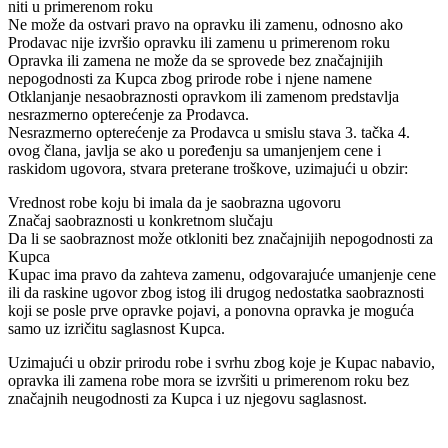
niti u primerenom roku
Ne može da ostvari pravo na opravku ili zamenu, odnosno ako
Prodavac nije izvršio opravku ili zamenu u primerenom roku
Opravka ili zamena ne može da se sprovede bez značajnijih
nepogodnosti za Kupca zbog prirode robe i njene namene
Otklanjanje nesaobraznosti opravkom ili zamenom predstavlja
nesrazmerno opterećenje za Prodavca.
Nesrazmerno opterećenje za Prodavca u smislu stava 3. tačka 4.
ovog člana, javlja se ako u poređenju sa umanjenjem cene i
raskidom ugovora, stvara preterane troškove, uzimajući u obzir:
Vrednost robe koju bi imala da je saobrazna ugovoru
Značaj saobraznosti u konkretnom slučaju
Da li se saobraznost može otkloniti bez značajnijih nepogodnosti za
Kupca
Kupac ima pravo da zahteva zamenu, odgovarajuće umanjenje cene
ili da raskine ugovor zbog istog ili drugog nedostatka saobraznosti
koji se posle prve opravke pojavi, a ponovna opravka je moguća
samo uz izričitu saglasnost Kupca.
Uzimajući u obzir prirodu robe i svrhu zbog koje je Kupac nabavio,
opravka ili zamena robe mora se izvršiti u primerenom roku bez
značajnih neugodnosti za Kupca i uz njegovu saglasnost.