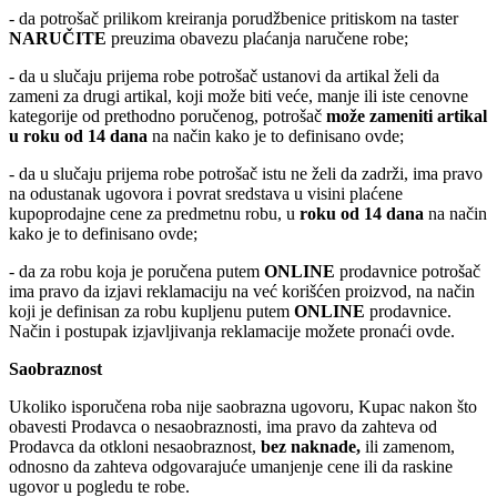
- da potrošač prilikom kreiranja porudžbenice pritiskom na taster
NARUČITE
preuzima obavezu plaćanja naručene robe;
- da u slučaju prijema robe potrošač ustanovi da artikal želi da
zameni za drugi artikal, koji može biti veće, manje ili iste cenovne
kategorije od prethodno poručenog, potrošač
može zameniti artikal
u roku od 14 dana
na način kako je to definisano ovde;
- da u slučaju prijema robe potrošač istu ne želi da zadrži, ima pravo
na odustanak ugovora i povrat sredstava u visini plaćene
kupoprodajne cene za predmetnu robu, u
roku od 14 dana
na način
kako je to definisano ovde;
- da za robu koja je poručena putem
ONLINE
prodavnice potrošač
ima pravo da izjavi reklamaciju na već korišćen proizvod, na način
koji je definisan za robu kupljenu putem
ONLINE
prodavnice.
Način i postupak izjavljivanja reklamacije možete pronaći ovde.
Saobraznost
Ukoliko isporučena roba nije saobrazna ugovoru, Kupac nakon što
obavesti Prodavca o nesaobraznosti, ima pravo da zahteva od
Prodavca da otkloni nesaobraznost,
bez naknade,
ili zamenom,
odnosno da zahteva odgovarajuće umanjenje cene ili da raskine
ugovor u pogledu te robe.