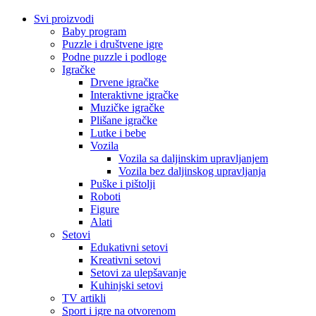
Svi proizvodi
Baby program
Puzzle i društvene igre
Podne puzzle i podloge
Igračke
Drvene igračke
Interaktivne igračke
Muzičke igračke
Plišane igračke
Lutke i bebe
Vozila
Vozila sa daljinskim upravljanjem
Vozila bez daljinskog upravljanja
Puške i pištolji
Roboti
Figure
Alati
Setovi
Edukativni setovi
Kreativni setovi
Setovi za ulepšavanje
Kuhinjski setovi
TV artikli
Sport i igre na otvorenom