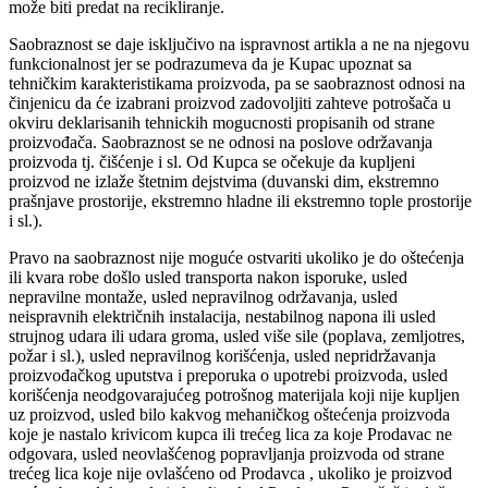
može biti predat na recikliranje.
Saobraznost se daje isključivo na ispravnost artikla a ne na njegovu
funkcionalnost jer se podrazumeva da je Kupac upoznat sa
tehničkim karakteristikama proizvoda, pa se saobraznost odnosi na
činjenicu da će izabrani proizvod zadovoljiti zahteve potrošača u
okviru deklarisanih tehnickih mogucnosti propisanih od strane
proizvođača. Saobraznost se ne odnosi na poslove održavanja
proizvoda tj. čišćenje i sl. Od Kupca se očekuje da kupljeni
proizvod ne izlaže štetnim dejstvima (duvanski dim, ekstremno
prašnjave prostorije, ekstremno hladne ili ekstremno tople prostorije
i sl.).
Pravo na saobraznost nije moguće ostvariti ukoliko je do oštećenja
ili kvara robe došlo usled transporta nakon isporuke, usled
nepravilne montaže, usled nepravilnog održavanja, usled
neispravnih električnih instalacija, nestabilnog napona ili usled
strujnog udara ili udara groma, usled više sile (poplava, zemljotres,
požar i sl.), usled nepravilnog korišćenja, usled nepridržavanja
proizvođačkog uputstva i preporuka o upotrebi proizvoda, usled
korišćenja neodgovarajućeg potrošnog materijala koji nije kupljen
uz proizvod, usled bilo kakvog mehaničkog oštećenja proizvoda
koje je nastalo krivicom kupca ili trećeg lica za koje Prodavac ne
odgovara, usled neovlašćenog popravljanja proizvoda od strane
trećeg lica koje nije ovlašćeno od Prodavca , ukoliko je proizvod