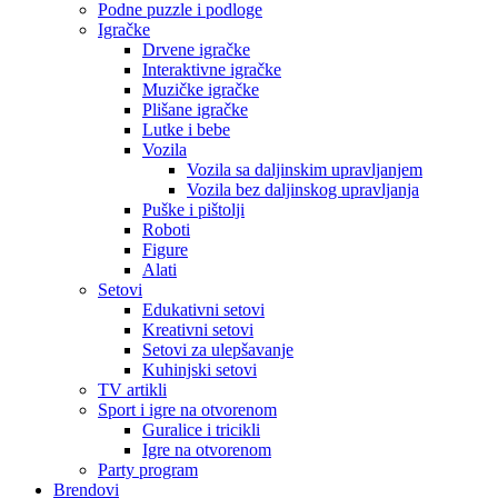
Podne puzzle i podloge
Igračke
Drvene igračke
Interaktivne igračke
Muzičke igračke
Plišane igračke
Lutke i bebe
Vozila
Vozila sa daljinskim upravljanjem
Vozila bez daljinskog upravljanja
Puške i pištolji
Roboti
Figure
Alati
Setovi
Edukativni setovi
Kreativni setovi
Setovi za ulepšavanje
Kuhinjski setovi
TV artikli
Sport i igre na otvorenom
Guralice i tricikli
Igre na otvorenom
Party program
Brendovi