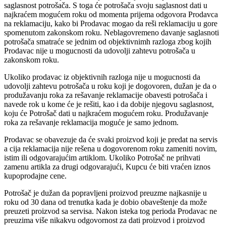
saglasnost potrošača. S toga će potrošača svoju saglasnost dati u
najkraćem mogućem roku od momenta prijema odgovora Prodavca
na reklamaciju, kako bi Prodavac mogao da reši reklamaciju u gore
spomenutom zakonskom roku. Neblagovremeno davanje saglasnoti
potrošača smatraće se jednim od objektivnimh razloga zbog kojih
Prodavac nije u mogucnosti da udovolji zahtevu potrošača u
zakonskom roku.
Ukoliko prodavac iz objektivnih razloga nije u mogucnosti da
udovolji zahtevu potrošača u roku koji je dogovoren, dužan je da o
produžavanju roka za rešavanje reklamacije obavesti potrošača i
navede rok u kome će je rešiti, kao i da dobije njegovu saglasnost,
koju će Potrošač dati u najkraćem mogućem roku. Produžavanje
roka za rešavanje reklamacija moguće je samo jednom.
Prodavac se obavezuje da će svaki proizvod koji je predat na servis
a cija reklamacija nije rešena u dogovorenom roku zameniti novim,
istim ili odgovarajućim artiklom. Ukoliko Potrošač ne prihvati
zamenu artikla za drugi odgovarajući, Kupcu će biti vraćen iznos
kupoprodajne cene.
Potrošač je dužan da popravljeni proizvod preuzme najkasnije u
roku od 30 dana od trenutka kada je dobio obaveštenje da može
preuzeti proizvod sa servisa. Nakon isteka tog perioda Prodavac ne
preuzima više nikakvu odgovornost za dati proizvod i proizvod