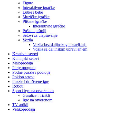
Figure
Interaktivne igračke
Lutke i bebe
Muzičke igračke
Plišane igračke
Interaktivne igračke
Puške i pištolji
Setovi za ulepšavanje
Vozila
Vozila bez daljinskog upravljanja
Vozila sa daljinskim upravljanjem
Kreativni setovi
Kuhinjski setovi
Maloprodaja
Party program
Podne puzzle i podloge
Poklon setovi
Puzzle i društvene igre
Roboti
Sport i igre na otvorenom
Guralice i tricikli
Igre na otvorenom
TV artikli
Velikoprodaja