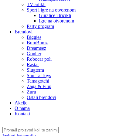
TV artikli
Sport i igre na otvorenom
Guralice i tricikli
Igre na otvorenom
Party program
Brendovi
Biggies
BumBumz
Dreameez
Gonher
Robocar poli
Rastar
Slugterra
Sun Ta Toys
Tamagotchi
Zaga & Filip
Zuru
Ostali brendovi
Akcije
O nama
Kontakt
Izaberi kategoriju