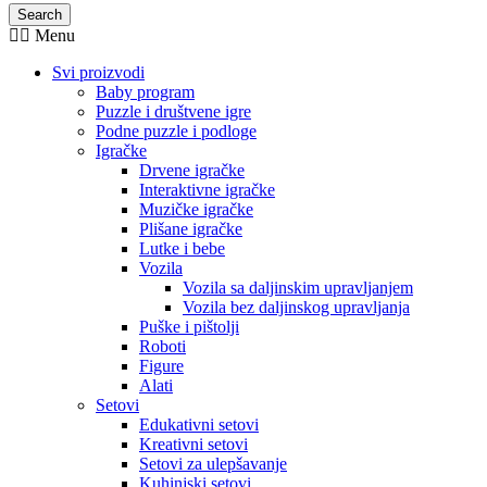
Search
Menu
Svi proizvodi
Baby program
Puzzle i društvene igre
Podne puzzle i podloge
Igračke
Drvene igračke
Interaktivne igračke
Muzičke igračke
Plišane igračke
Lutke i bebe
Vozila
Vozila sa daljinskim upravljanjem
Vozila bez daljinskog upravljanja
Puške i pištolji
Roboti
Figure
Alati
Setovi
Edukativni setovi
Kreativni setovi
Setovi za ulepšavanje
Kuhinjski setovi