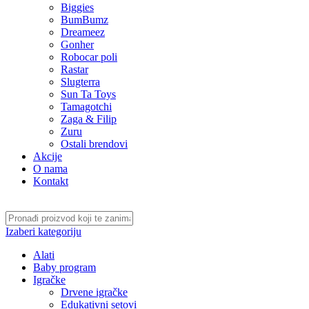
Biggies
BumBumz
Dreameez
Gonher
Robocar poli
Rastar
Slugterra
Sun Ta Toys
Tamagotchi
Zaga & Filip
Zuru
Ostali brendovi
Akcije
O nama
Kontakt
Izaberi kategoriju
Alati
Baby program
Igračke
Drvene igračke
Edukativni setovi