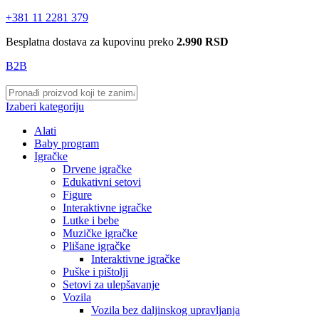
+381 11 2281 379
Besplatna dostava za kupovinu preko
2.990 RSD
B2B
Izaberi kategoriju
Alati
Baby program
Igračke
Drvene igračke
Edukativni setovi
Figure
Interaktivne igračke
Lutke i bebe
Muzičke igračke
Plišane igračke
Interaktivne igračke
Puške i pištolji
Setovi za ulepšavanje
Vozila
Vozila bez daljinskog upravljanja