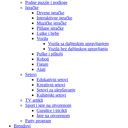
Podne puzzle i podloge
Igračke
Drvene igračke
Interaktivne igračke
Muzičke igračke
Plišane igračke
Lutke i bebe
Vozila
Vozila sa daljinskim upravljanjem
Vozila bez daljinskog upravljanja
Puške i pištolji
Roboti
Figure
Alati
Setovi
Edukativni setovi
Kreativni setovi
Setovi za ulepšavanje
Kuhinjski setovi
TV artikli
Sport i igre na otvorenom
Guralice i tricikli
Igre na otvorenom
Party program
Brendovi