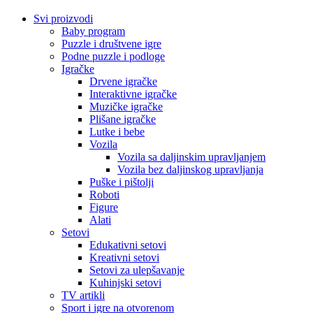
Svi proizvodi
Baby program
Puzzle i društvene igre
Podne puzzle i podloge
Igračke
Drvene igračke
Interaktivne igračke
Muzičke igračke
Plišane igračke
Lutke i bebe
Vozila
Vozila sa daljinskim upravljanjem
Vozila bez daljinskog upravljanja
Puške i pištolji
Roboti
Figure
Alati
Setovi
Edukativni setovi
Kreativni setovi
Setovi za ulepšavanje
Kuhinjski setovi
TV artikli
Sport i igre na otvorenom