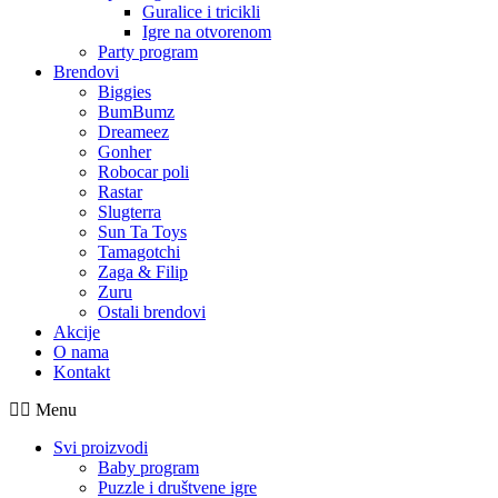
Guralice i tricikli
Igre na otvorenom
Party program
Brendovi
Biggies
BumBumz
Dreameez
Gonher
Robocar poli
Rastar
Slugterra
Sun Ta Toys
Tamagotchi
Zaga & Filip
Zuru
Ostali brendovi
Akcije
O nama
Kontakt
Menu
Svi proizvodi
Baby program
Puzzle i društvene igre