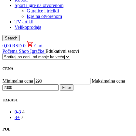
Sport i igre na otvorenom
Guralice i tricikli
Igre na otvorenom
TV artikli
Velikoprodaja
Search
0,00
RSD
0
Cart
Početna
Shop
Igračke
Edukativni setovi
CENA
Minimalna cena
Maksimalna cena
Filter
UZRAST
0-3
4
3+
7
POL