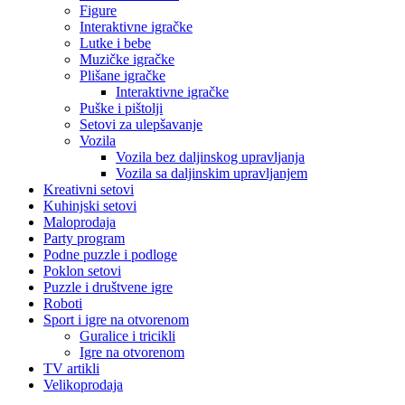
Figure
Interaktivne igračke
Lutke i bebe
Muzičke igračke
Plišane igračke
Interaktivne igračke
Puške i pištolji
Setovi za ulepšavanje
Vozila
Vozila bez daljinskog upravljanja
Vozila sa daljinskim upravljanjem
Kreativni setovi
Kuhinjski setovi
Maloprodaja
Party program
Podne puzzle i podloge
Poklon setovi
Puzzle i društvene igre
Roboti
Sport i igre na otvorenom
Guralice i tricikli
Igre na otvorenom
TV artikli
Velikoprodaja