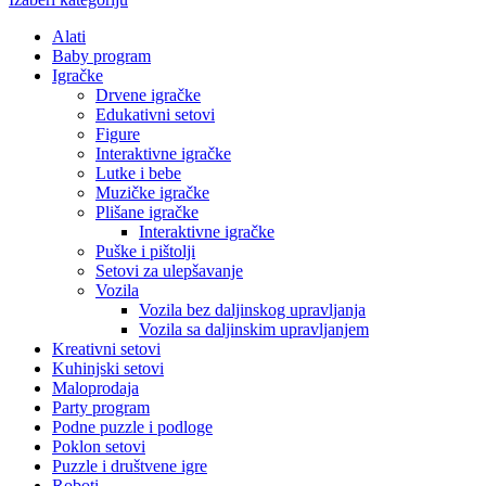
Alati
Baby program
Igračke
Drvene igračke
Edukativni setovi
Figure
Interaktivne igračke
Lutke i bebe
Muzičke igračke
Plišane igračke
Interaktivne igračke
Puške i pištolji
Setovi za ulepšavanje
Vozila
Vozila bez daljinskog upravljanja
Vozila sa daljinskim upravljanjem
Kreativni setovi
Kuhinjski setovi
Maloprodaja
Party program
Podne puzzle i podloge
Poklon setovi
Puzzle i društvene igre
Roboti