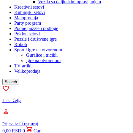
Vozila sa daljinskim upravljanjem
Kreativni setovi
Kuhinjski setovi
Maloprodaja
Party program
Podne puzzle i podloge
Poklon setovi
Puzzle i društvene igre
Roboti
Sport i igre na otvorenom
Guralice i tricikli
Igre na otvorenom
TV artikli
Velikoprodaja
Search
Lista želja
Prijavi se ili registruj
0,00
RSD
0
Cart