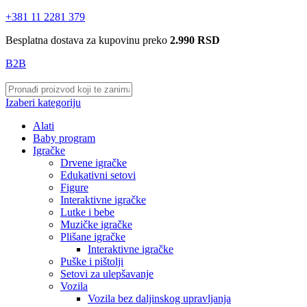
+381 11 2281 379
Besplatna dostava za kupovinu preko
2.990 RSD
B2B
Izaberi kategoriju
Alati
Baby program
Igračke
Drvene igračke
Edukativni setovi
Figure
Interaktivne igračke
Lutke i bebe
Muzičke igračke
Plišane igračke
Interaktivne igračke
Puške i pištolji
Setovi za ulepšavanje
Vozila
Vozila bez daljinskog upravljanja