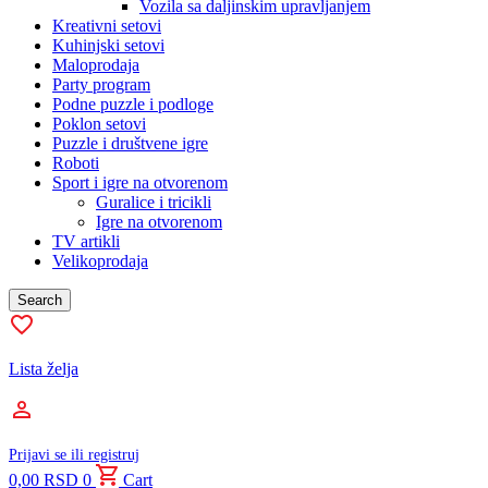
Vozila sa daljinskim upravljanjem
Kreativni setovi
Kuhinjski setovi
Maloprodaja
Party program
Podne puzzle i podloge
Poklon setovi
Puzzle i društvene igre
Roboti
Sport i igre na otvorenom
Guralice i tricikli
Igre na otvorenom
TV artikli
Velikoprodaja
Search
Lista želja
Prijavi se ili registruj
0,00
RSD
0
Cart