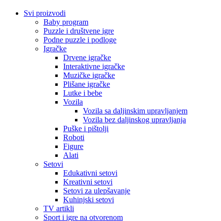
Svi proizvodi
Baby program
Puzzle i društvene igre
Podne puzzle i podloge
Igračke
Drvene igračke
Interaktivne igračke
Muzičke igračke
Plišane igračke
Lutke i bebe
Vozila
Vozila sa daljinskim upravljanjem
Vozila bez daljinskog upravljanja
Puške i pištolji
Roboti
Figure
Alati
Setovi
Edukativni setovi
Kreativni setovi
Setovi za ulepšavanje
Kuhinjski setovi
TV artikli
Sport i igre na otvorenom