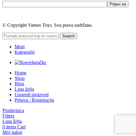
© Copyright Vamos Toys. Sva prava zadržana.
Search
Meni
Kategorije
Igračke
Home
Shop
Blog
Lista želja
Uporedi proizvod
Prijava / Registracija
Prodavnica
Filters
Lista želja
0
items
Cart
Moj nalog