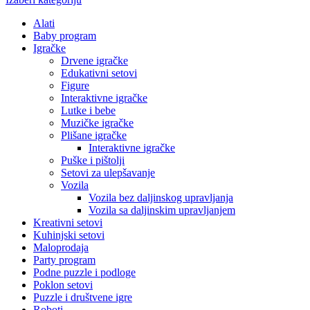
Alati
Baby program
Igračke
Drvene igračke
Edukativni setovi
Figure
Interaktivne igračke
Lutke i bebe
Muzičke igračke
Plišane igračke
Interaktivne igračke
Puške i pištolji
Setovi za ulepšavanje
Vozila
Vozila bez daljinskog upravljanja
Vozila sa daljinskim upravljanjem
Kreativni setovi
Kuhinjski setovi
Maloprodaja
Party program
Podne puzzle i podloge
Poklon setovi
Puzzle i društvene igre
Roboti