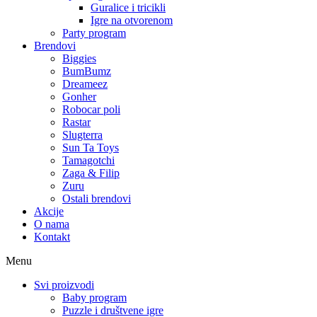
Guralice i tricikli
Igre na otvorenom
Party program
Brendovi
Biggies
BumBumz
Dreameez
Gonher
Robocar poli
Rastar
Slugterra
Sun Ta Toys
Tamagotchi
Zaga & Filip
Zuru
Ostali brendovi
Akcije
O nama
Kontakt
Menu
Svi proizvodi
Baby program
Puzzle i društvene igre