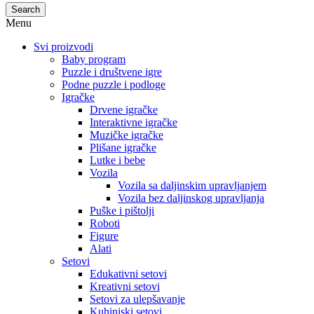
Search
Menu
Svi proizvodi
Baby program
Puzzle i društvene igre
Podne puzzle i podloge
Igračke
Drvene igračke
Interaktivne igračke
Muzičke igračke
Plišane igračke
Lutke i bebe
Vozila
Vozila sa daljinskim upravljanjem
Vozila bez daljinskog upravljanja
Puške i pištolji
Roboti
Figure
Alati
Setovi
Edukativni setovi
Kreativni setovi
Setovi za ulepšavanje
Kuhinjski setovi