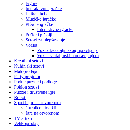
Figure
Interaktivne igračke
Lutke i bebe
Muzičke igračke
Plišane igračke
Interaktivne igračke
Puške i pištolji
Setovi za ulepšavanje
Vozila
Vozila bez daljinskog upravljanja
Vozila sa daljinskim upravljanjem
Kreativni setovi
Kuhinjski setovi
Maloprodaja
Party program
Podne puzzle i podloge
Poklon setovi
Puzzle i društvene igre
Roboti
Sport i igre na otvorenom
Guralice i tricikli
Igre na otvorenom
TV artikli
Velikoprodaja