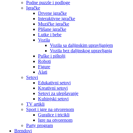
Podne puzzle i podloge
Igračke
Drvene igračke
Interaktivne igračke
Muzičke igračke
Plišane igračke
Lutke i bebe
Vozila
Vozila sa daljinskim upravljanjem
Vozila bez daljinskog upravljanja
Puške i pištolji
Roboti
Figure
Alati
Setovi
Edukativni setovi
Kreativni setovi
Setovi za ulepšavanje
Kuhinjski setovi
TV artikli
Sport i igre na otvorenom
Guralice i tricikli
Igre na otvorenom
Party program
Brendovi