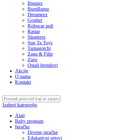
Biggies
BumBumz
Dreameez
Gonher
Robocar poli
Rastar
Slugterra
Sun Ta Toys
Tamagotchi
Zaga & Filip
Zuru
Ostali brendovi
Akcije
O nama
Kontakt
Izaberi kategoriju
Alati
Baby program
Igračke
Drvene igračke
Edukativni setovi