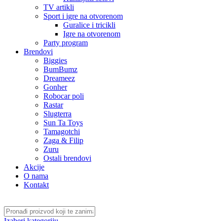
TV artikli
Sport i igre na otvorenom
Guralice i tricikli
Igre na otvorenom
Party program
Brendovi
Biggies
BumBumz
Dreameez
Gonher
Robocar poli
Rastar
Slugterra
Sun Ta Toys
Tamagotchi
Zaga & Filip
Zuru
Ostali brendovi
Akcije
O nama
Kontakt
Izaberi kategoriju