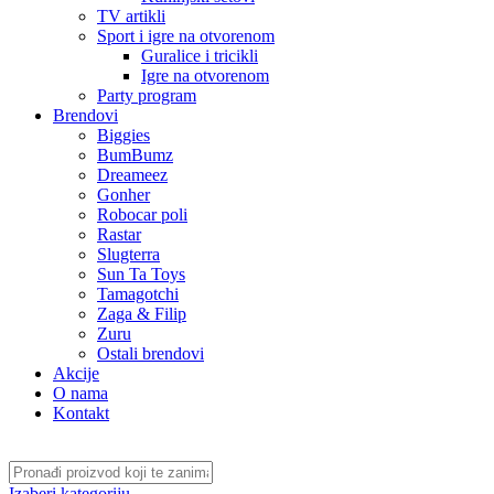
TV artikli
Sport i igre na otvorenom
Guralice i tricikli
Igre na otvorenom
Party program
Brendovi
Biggies
BumBumz
Dreameez
Gonher
Robocar poli
Rastar
Slugterra
Sun Ta Toys
Tamagotchi
Zaga & Filip
Zuru
Ostali brendovi
Akcije
O nama
Kontakt
Izaberi kategoriju