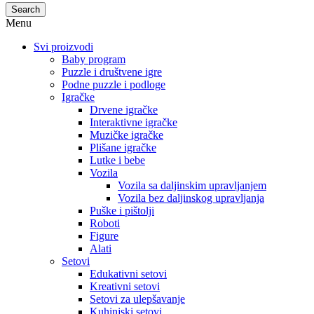
Search
Menu
Svi proizvodi
Baby program
Puzzle i društvene igre
Podne puzzle i podloge
Igračke
Drvene igračke
Interaktivne igračke
Muzičke igračke
Plišane igračke
Lutke i bebe
Vozila
Vozila sa daljinskim upravljanjem
Vozila bez daljinskog upravljanja
Puške i pištolji
Roboti
Figure
Alati
Setovi
Edukativni setovi
Kreativni setovi
Setovi za ulepšavanje
Kuhinjski setovi