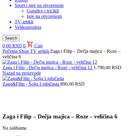
Sport i igre na otvorenom
Guralice i tricikli
Igre na otvorenom
TV artikli
Velikoprodaja
Search
0,00
RSD
0
Cart
Početna
Shop
TV artikli
Zaga i Filip – Dečja majica – Roze –
veličina 6
Zaga i Filip - Dečja majica - Roze - veličina 12
1.790,00
RSD
Nazad na proizvode
Zaga&Filip - Šolja Ljubičasta
890,00
RSD
Uvećaj sliku proizvoda
Zaga i Filip – Dečja majica – Roze – veličina 6
Na zalihama