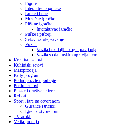
Figure
Interaktivne igračke
Lutke i bebe
Muzičke igračke
Plišane igračke
Interaktivne igračke
Puške i pištolji
Setovi za ulepšavanje
Vozila
Vozila bez daljinskog upravljanja
Vozila sa daljinskim upravljanjem
Kreativni setovi
Kuhinjski setovi
Maloprodaja
Party program
Podne puzzle i podloge
Poklon setovi
Puzzle i društvene igre
Roboti
Sport i igre na otvorenom
Guralice i tricikli
Igre na otvorenom
TV artikli
Velikoprodaja