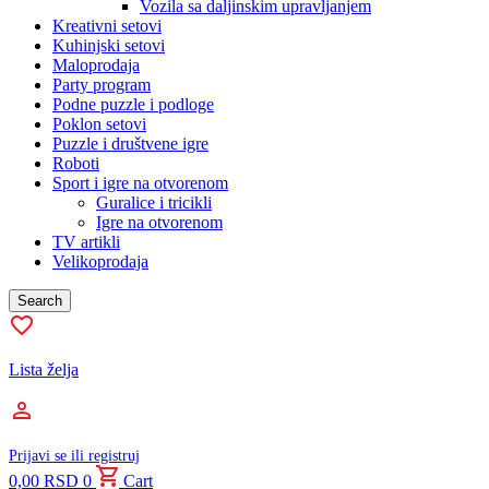
Vozila sa daljinskim upravljanjem
Kreativni setovi
Kuhinjski setovi
Maloprodaja
Party program
Podne puzzle i podloge
Poklon setovi
Puzzle i društvene igre
Roboti
Sport i igre na otvorenom
Guralice i tricikli
Igre na otvorenom
TV artikli
Velikoprodaja
Search
Lista želja
Prijavi se ili registruj
0,00
RSD
0
Cart