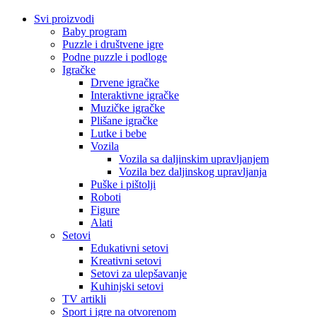
Svi proizvodi
Baby program
Puzzle i društvene igre
Podne puzzle i podloge
Igračke
Drvene igračke
Interaktivne igračke
Muzičke igračke
Plišane igračke
Lutke i bebe
Vozila
Vozila sa daljinskim upravljanjem
Vozila bez daljinskog upravljanja
Puške i pištolji
Roboti
Figure
Alati
Setovi
Edukativni setovi
Kreativni setovi
Setovi za ulepšavanje
Kuhinjski setovi
TV artikli
Sport i igre na otvorenom