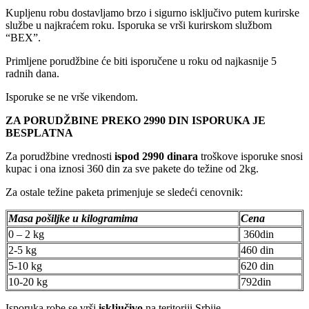
Kupljenu robu dostavljamo brzo i sigurno isključivo putem kurirske
službe u najkraćem roku. Isporuka se vrši kurirskom službom
“BEX”.
Primljene porudžbine će biti isporučene u roku od najkasnije 5
radnih dana.
Isporuke se ne vrše vikendom.
ZA PORUDŽBINE PREKO 2990 DIN ISPORUKA JE
BESPLATNA
Za porudžbine vrednosti
ispod 2990 dinara
troškove isporuke snosi
kupac i ona iznosi 360 din za sve pakete do težine od 2kg.
Za ostale težine paketa primenjuje se sledeći cenovnik:
Masa pošiljke u kilogramima
Cena
0 – 2 kg
360din
2-5 kg
460 din
5-10 kg
620 din
10-20 kg
792din
Isporuka robe se vrši
isključivo
na teritoriji Srbije.