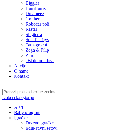
Biggies
BumBumz
Dreameez
Gonher
Robocar poli
Rastar
Slugterra
Sun Ta Toys
Tamagotchi
Zaga & Filip
Zuru
Ostali brendovi
Akcije
O nama
Kontakt
Izaberi kategoriju
Alati
Baby program
Igračke
Drvene igračke
Edukativni setovi