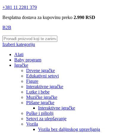
+381 11 2281 379
Besplatna dostava za kupovinu preko
2.990 RSD
B2B
Izaberi kategoriju
Alati
Baby program
Igračke
Drvene igračke
Edukativni setovi
Figure
Interaktivne igračke
Lutke i bebe
Muzičke igračke
Plišane igračke
Interaktivne igračke
Puške i pištolji
Setovi za ulepšavanje
Vozila
Vozila bez daljinskog upravljanja