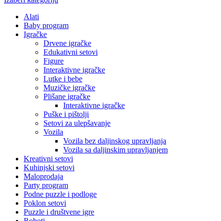
Alati
Baby program
Igračke
Drvene igračke
Edukativni setovi
Figure
Interaktivne igračke
Lutke i bebe
Muzičke igračke
Plišane igračke
Interaktivne igračke
Puške i pištolji
Setovi za ulepšavanje
Vozila
Vozila bez daljinskog upravljanja
Vozila sa daljinskim upravljanjem
Kreativni setovi
Kuhinjski setovi
Maloprodaja
Party program
Podne puzzle i podloge
Poklon setovi
Puzzle i društvene igre
Roboti