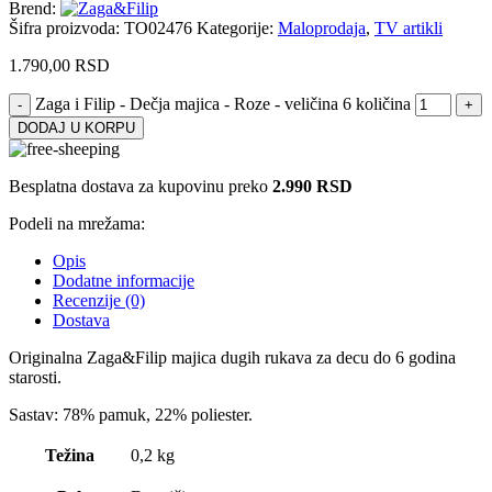
Brend:
Šifra proizvoda:
TO02476
Kategorije:
Maloprodaja
,
TV artikli
1.790,00
RSD
Zaga i Filip - Dečja majica - Roze - veličina 6 količina
DODAJ U KORPU
Besplatna dostava za kupovinu preko
2.990 RSD
Podeli na mrežama:
Opis
Dodatne informacije
Recenzije (0)
Dostava
Originalna Zaga&Filip majica dugih rukava za decu do 6 godina
starosti.
Sastav: 78% pamuk, 22% poliester.
Težina
0,2 kg