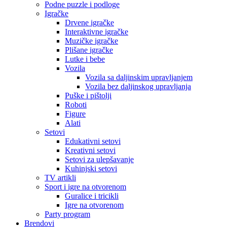
Podne puzzle i podloge
Igračke
Drvene igračke
Interaktivne igračke
Muzičke igračke
Plišane igračke
Lutke i bebe
Vozila
Vozila sa daljinskim upravljanjem
Vozila bez daljinskog upravljanja
Puške i pištolji
Roboti
Figure
Alati
Setovi
Edukativni setovi
Kreativni setovi
Setovi za ulepšavanje
Kuhinjski setovi
TV artikli
Sport i igre na otvorenom
Guralice i tricikli
Igre na otvorenom
Party program
Brendovi