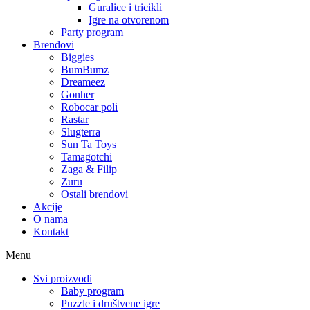
Guralice i tricikli
Igre na otvorenom
Party program
Brendovi
Biggies
BumBumz
Dreameez
Gonher
Robocar poli
Rastar
Slugterra
Sun Ta Toys
Tamagotchi
Zaga & Filip
Zuru
Ostali brendovi
Akcije
O nama
Kontakt
Menu
Svi proizvodi
Baby program
Puzzle i društvene igre