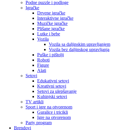
Podne puzzle i podloge
Igračke
Drvene igračke
Interaktivne igračke
Muzičke igračke
Plišane igračke
Lutke i bebe
Vozila
Vozila sa daljinskim upravljanjem
Vozila bez daljinskog upravljanja
Puške i pištolji
Roboti
Figure
Alati
Setovi
Edukativni setovi
Kreativni setovi
Setovi za ulepšavanje
Kuhinjski setovi
TV artikli
Sport i igre na otvorenom
Guralice i tricikli
Igre na otvorenom
Party program
Brendovi