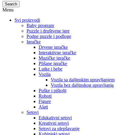
Search
Menu
Svi proizvodi
Baby program
Puzzle i društvene igre
Podne puzzle i podloge
Igračke
Drvene igračke
Interaktivne igračke
Muzičke igračke
Plišane igračke
Lutke i bebe
Vozila
Vozila sa daljinskim upravljanjem
Vozila bez daljinskog upravljanja
Puške i pištolji
Roboti
Figure
Alati
Setovi
Edukativni setovi
Kreativni setovi
Setovi za ulepšavanje
Kuhinjski setovi