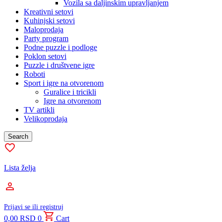
Vozila sa daljinskim upravljanjem
Kreativni setovi
Kuhinjski setovi
Maloprodaja
Party program
Podne puzzle i podloge
Poklon setovi
Puzzle i društvene igre
Roboti
Sport i igre na otvorenom
Guralice i tricikli
Igre na otvorenom
TV artikli
Velikoprodaja
Search
Lista želja
Prijavi se ili registruj
0,00
RSD
0
Cart