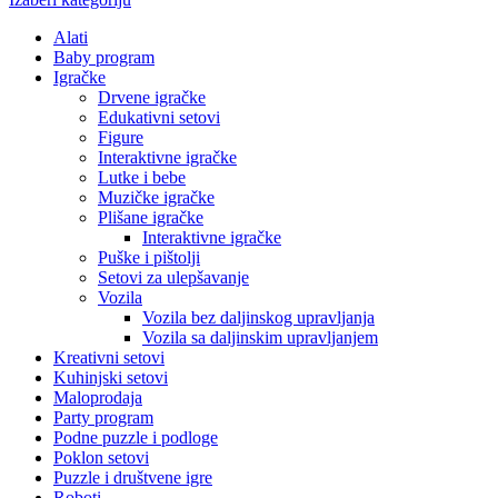
Alati
Baby program
Igračke
Drvene igračke
Edukativni setovi
Figure
Interaktivne igračke
Lutke i bebe
Muzičke igračke
Plišane igračke
Interaktivne igračke
Puške i pištolji
Setovi za ulepšavanje
Vozila
Vozila bez daljinskog upravljanja
Vozila sa daljinskim upravljanjem
Kreativni setovi
Kuhinjski setovi
Maloprodaja
Party program
Podne puzzle i podloge
Poklon setovi
Puzzle i društvene igre
Roboti