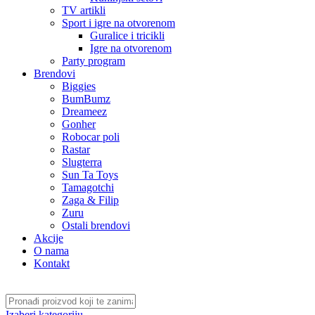
TV artikli
Sport i igre na otvorenom
Guralice i tricikli
Igre na otvorenom
Party program
Brendovi
Biggies
BumBumz
Dreameez
Gonher
Robocar poli
Rastar
Slugterra
Sun Ta Toys
Tamagotchi
Zaga & Filip
Zuru
Ostali brendovi
Akcije
O nama
Kontakt
Izaberi kategoriju