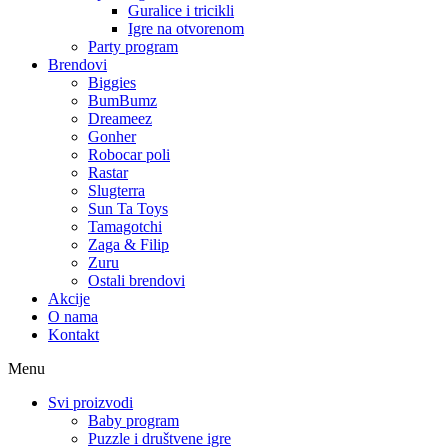
Guralice i tricikli
Igre na otvorenom
Party program
Brendovi
Biggies
BumBumz
Dreameez
Gonher
Robocar poli
Rastar
Slugterra
Sun Ta Toys
Tamagotchi
Zaga & Filip
Zuru
Ostali brendovi
Akcije
O nama
Kontakt
Menu
Svi proizvodi
Baby program
Puzzle i društvene igre