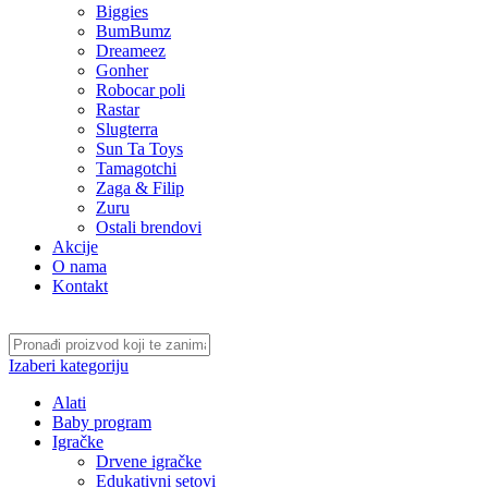
Biggies
BumBumz
Dreameez
Gonher
Robocar poli
Rastar
Slugterra
Sun Ta Toys
Tamagotchi
Zaga & Filip
Zuru
Ostali brendovi
Akcije
O nama
Kontakt
Izaberi kategoriju
Alati
Baby program
Igračke
Drvene igračke
Edukativni setovi