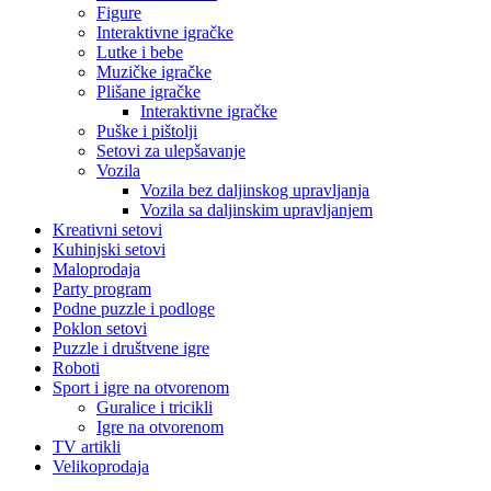
Figure
Interaktivne igračke
Lutke i bebe
Muzičke igračke
Plišane igračke
Interaktivne igračke
Puške i pištolji
Setovi za ulepšavanje
Vozila
Vozila bez daljinskog upravljanja
Vozila sa daljinskim upravljanjem
Kreativni setovi
Kuhinjski setovi
Maloprodaja
Party program
Podne puzzle i podloge
Poklon setovi
Puzzle i društvene igre
Roboti
Sport i igre na otvorenom
Guralice i tricikli
Igre na otvorenom
TV artikli
Velikoprodaja