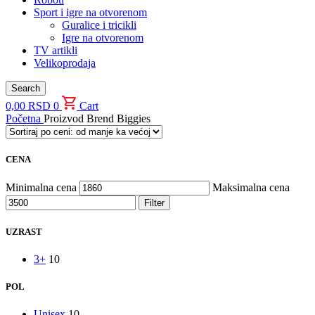
Sport i igre na otvorenom
Guralice i tricikli
Igre na otvorenom
TV artikli
Velikoprodaja
Search
0,00
RSD
0
Cart
Početna
Proizvod Brend
Biggies
CENA
Minimalna cena
Maksimalna cena
Filter
UZRAST
3+
10
POL
Unisex
10