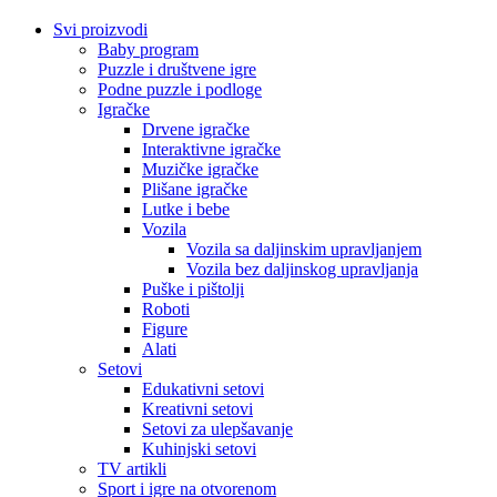
Svi proizvodi
Baby program
Puzzle i društvene igre
Podne puzzle i podloge
Igračke
Drvene igračke
Interaktivne igračke
Muzičke igračke
Plišane igračke
Lutke i bebe
Vozila
Vozila sa daljinskim upravljanjem
Vozila bez daljinskog upravljanja
Puške i pištolji
Roboti
Figure
Alati
Setovi
Edukativni setovi
Kreativni setovi
Setovi za ulepšavanje
Kuhinjski setovi
TV artikli
Sport i igre na otvorenom