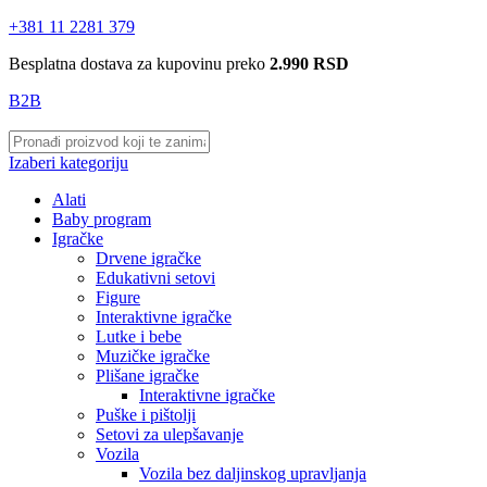
+381 11 2281 379
Besplatna dostava za kupovinu preko
2.990 RSD
B2B
Izaberi kategoriju
Alati
Baby program
Igračke
Drvene igračke
Edukativni setovi
Figure
Interaktivne igračke
Lutke i bebe
Muzičke igračke
Plišane igračke
Interaktivne igračke
Puške i pištolji
Setovi za ulepšavanje
Vozila
Vozila bez daljinskog upravljanja