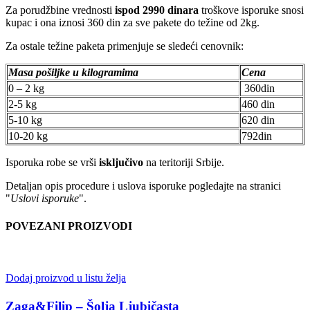
Za porudžbine vrednosti
ispod 2990 dinara
troškove isporuke snosi
kupac i ona iznosi 360 din za sve pakete do težine od 2kg.
Za ostale težine paketa primenjuje se sledeći cenovnik:
Masa pošiljke u kilogramima
Cena
0 – 2 kg
360din
2-5 kg
460 din
5-10 kg
620 din
10-20 kg
792din
Isporuka robe se vrši
isključivo
na teritoriji Srbije.
Detaljan opis procedure i uslova isporuke pogledajte na stranici
"
Uslovi isporuke
".
POVEZANI PROIZVODI
Dodaj proizvod u listu želja
Zaga&Filip – Šolja Ljubičasta