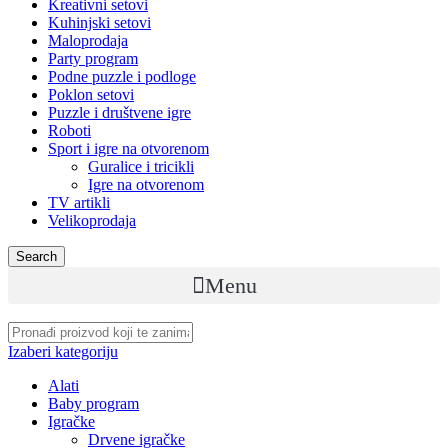
Kreativni setovi
Kuhinjski setovi
Maloprodaja
Party program
Podne puzzle i podloge
Poklon setovi
Puzzle i društvene igre
Roboti
Sport i igre na otvorenom
Guralice i tricikli
Igre na otvorenom
TV artikli
Velikoprodaja
Search
Menu
Izaberi kategoriju
Alati
Baby program
Igračke
Drvene igračke