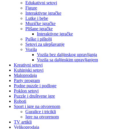
Edukativni setovi
Figure
Interaktivne igračke
Lutke i bebe
Muzičke igračke
Plišane igračke
Interaktivne igračke
Puške i pištolji
Setovi za ulepšavanje
Vozila
Vozila bez daljinskog upravljanja
Vozila sa daljinskim upravljanjem
Kreativni setovi
Kuhinjski setovi
Maloprodaja
Party program
Podne puzzle i podloge
Poklon setovi
Puzzle i društvene igre
Roboti
Sport i igre na otvorenom
Guralice i tricikli
Igre na otvorenom
TV artikli
Velikoprodaja