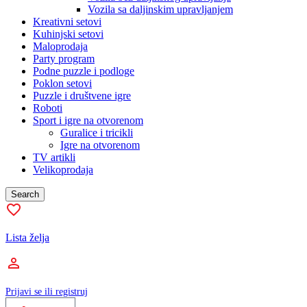
Vozila sa daljinskim upravljanjem
Kreativni setovi
Kuhinjski setovi
Maloprodaja
Party program
Podne puzzle i podloge
Poklon setovi
Puzzle i društvene igre
Roboti
Sport i igre na otvorenom
Guralice i tricikli
Igre na otvorenom
TV artikli
Velikoprodaja
Search
Lista želja
Prijavi se ili registruj