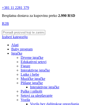
+381 11 2281 379
Besplatna dostava za kupovinu preko
2.990 RSD
B2B
Izaberi kategoriju
Alati
Baby program
Igračke
Drvene igračke
Edukativni setovi
Figure
Interaktivne igračke
Lutke i bebe
Muzičke igračke
Plišane igračke
Interaktivne igračke
Puške i pištolji
Setovi za ulepšavanje
Vozila
Vozila bez daljinskog upravljanja