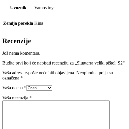
Uvoznik
Vamos toys
Zemlja porekla
Kina
Recenzije
Još nema komentara.
Budite prvi koji će napisati recenziju za „Slugterra veliki pištolj S2“
Vaša adresa e-pošte neće biti objavljena.
Neophodna polja su
označena
*
Vaša ocena
*
Vaša recenzija
*