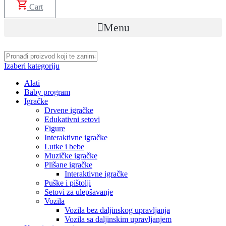
Cart
Menu
Izaberi kategoriju
Alati
Baby program
Igračke
Drvene igračke
Edukativni setovi
Figure
Interaktivne igračke
Lutke i bebe
Muzičke igračke
Plišane igračke
Interaktivne igračke
Puške i pištolji
Setovi za ulepšavanje
Vozila
Vozila bez daljinskog upravljanja
Vozila sa daljinskim upravljanjem