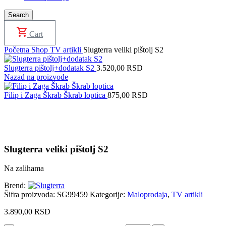
Search
Cart
Početna
Shop
TV artikli
Slugterra veliki pištolj S2
Slugterra pištolj+dodatak S2
3.520,00
RSD
Nazad na proizvode
Filip i Zaga Škrab Škrab loptica
875,00
RSD
Uvećaj sliku proizvoda
Slugterra veliki pištolj S2
Na zalihama
Brend:
Šifra proizvoda:
SG99459
Kategorije:
Maloprodaja
,
TV artikli
3.890,00
RSD