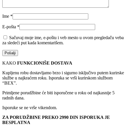
Ime
*
E-pošta
*
Sačuvaj moje ime, e-poštu i veb mesto u ovom pregledaču veba
za sledeći put kada komentarišem.
KAKO
FUNKCIONIŠE DOSTAVA
Kupljenu robu dostavljamo brzo i sigurno isključivo putem kurirske
službe u najkraćem roku. Isporuka se vrši kurirskom službom
“BEX”.
Primljene porudžbine će biti isporučene u roku od najkasnije 5
radnih dana.
Isporuke se ne vrše vikendom.
ZA PORUDŽBINE PREKO 2990 DIN ISPORUKA JE
BESPLATNA