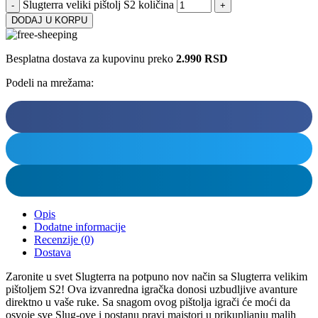
Slugterra veliki pištolj S2 količina
DODAJ U KORPU
Besplatna dostava za kupovinu preko
2.990 RSD
Podeli na mrežama:
Opis
Dodatne informacije
Recenzije (0)
Dostava
Zaronite u svet Slugterra na potpuno nov način sa Slugterra velikim
pištoljem S2! Ova izvanredna igračka donosi uzbudljive avanture
direktno u vaše ruke. Sa snagom ovog pištolja igrači će moći da
osvoje sve Slug-ove i postanu pravi majstori u prikupljanju malih