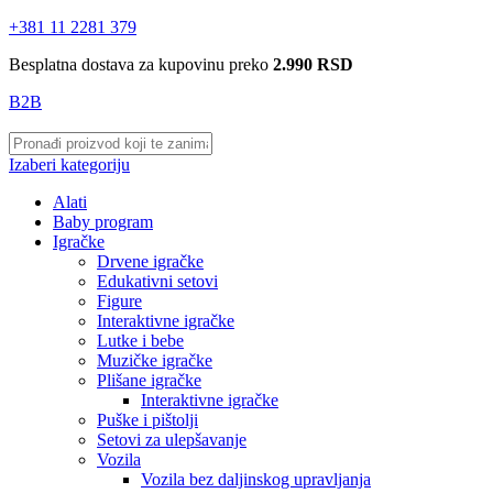
+381 11 2281 379
Besplatna dostava za kupovinu preko
2.990 RSD
B2B
Izaberi kategoriju
Alati
Baby program
Igračke
Drvene igračke
Edukativni setovi
Figure
Interaktivne igračke
Lutke i bebe
Muzičke igračke
Plišane igračke
Interaktivne igračke
Puške i pištolji
Setovi za ulepšavanje
Vozila
Vozila bez daljinskog upravljanja