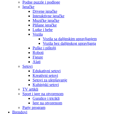
Podne puzzle i podloge
Igračke
Drvene igračke
Interaktivne igračke
Muzičke igračke
Plišane igračke
Lutke i bebe
Vozila
Vozila sa daljinskim upravljanjem
Vozila bez daljinskog upravljanja
Puške i pištolji
Roboti
Figure
Alati
Setovi
Edukativni setovi
Kreativni setovi
Setovi za ulepšavanje
Kuhinjski setovi
TV artikli
Sport i igre na otvorenom
Guralice i tricikli
Igre na otvorenom
Party program
Brendovi