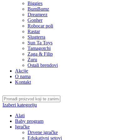
Biggies
BumBumz
Dreameez
Gonher
Robocar poli
Rastar
Slugterra
Sun Ta Toys
Tamagotchi
Zaga & Filip
Zuru
Ostali brendovi
Akcije
O nama
Kontakt
Izaberi kategoriju
Alati
Baby program
Igračke
Drvene igračke
Edukativni setovi