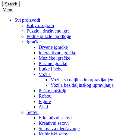
Search
Menu
Svi proizvodi
Baby program
Puzzle i društvene igre
Podne puzzle i podloge
Igračke
Drvene igračke
Interaktivne igračke
Muzičke igračke
Plišane igračke
Lutke i bebe
Vozila
Vozila sa daljinskim upravljanjem
Vozila bez daljinskog upravljanja
Puške i pištolji
Roboti
Figure
Alati
Setovi
Edukativni setovi
Kreativni setovi
Setovi za ulepšavanje
Kuhinjski setovi