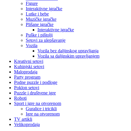
Figure
Interaktivne igračke
Lutke i bebe
Muzičke igračke
Plišane igračke
Interaktivne igračke
Puške i pištolji
Setovi za ulepšavanje
Vozila
Vozila bez daljinskog upravljanja
Vozila sa daljinskim upravljanjem
Kreativni setovi
Kuhinjski setovi
Maloprodaja
Party program
Podne puzzle i podloge
Poklon setovi
Puzzle i društvene igre
Roboti
Sport i igre na otvorenom
Guralice i tricikli
Igre na otvorenom
TV artikli
Velikoprodaja