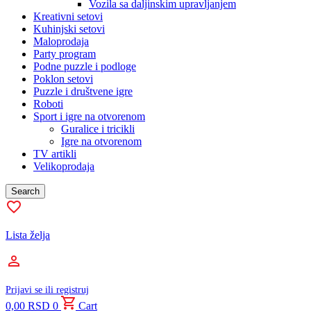
Vozila sa daljinskim upravljanjem
Kreativni setovi
Kuhinjski setovi
Maloprodaja
Party program
Podne puzzle i podloge
Poklon setovi
Puzzle i društvene igre
Roboti
Sport i igre na otvorenom
Guralice i tricikli
Igre na otvorenom
TV artikli
Velikoprodaja
Search
Lista želja
Prijavi se ili registruj
0,00
RSD
0
Cart