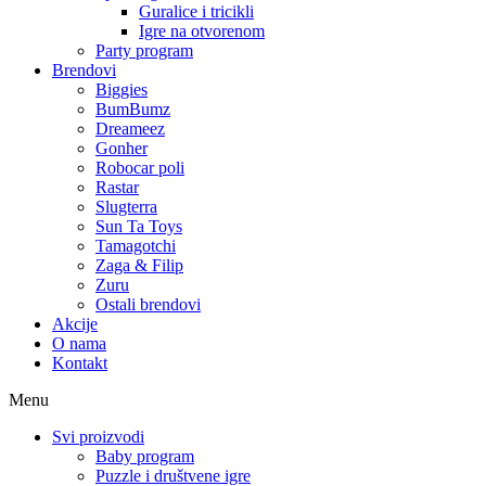
Guralice i tricikli
Igre na otvorenom
Party program
Brendovi
Biggies
BumBumz
Dreameez
Gonher
Robocar poli
Rastar
Slugterra
Sun Ta Toys
Tamagotchi
Zaga & Filip
Zuru
Ostali brendovi
Akcije
O nama
Kontakt
Menu
Svi proizvodi
Baby program
Puzzle i društvene igre