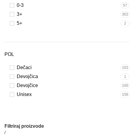
0-3
57
3+
302
5+
2
POL
Dečaci
102
Devojčica
1
Devojčice
100
Unisex
156
Filtriraj proizvode