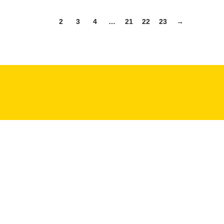
1
2
3
4
…
21
22
23
→
+381 11 2281 379
info@vamos.rs
Pon - Pet 08:30-16h