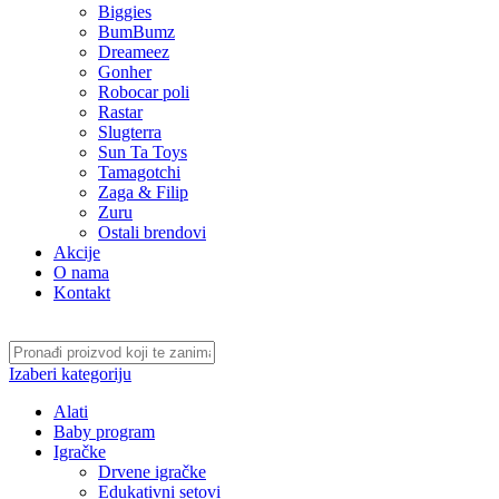
Biggies
BumBumz
Dreameez
Gonher
Robocar poli
Rastar
Slugterra
Sun Ta Toys
Tamagotchi
Zaga & Filip
Zuru
Ostali brendovi
Akcije
O nama
Kontakt
Izaberi kategoriju
Alati
Baby program
Igračke
Drvene igračke
Edukativni setovi