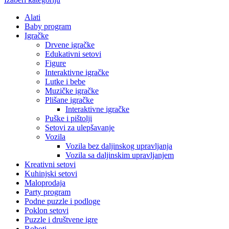
Alati
Baby program
Igračke
Drvene igračke
Edukativni setovi
Figure
Interaktivne igračke
Lutke i bebe
Muzičke igračke
Plišane igračke
Interaktivne igračke
Puške i pištolji
Setovi za ulepšavanje
Vozila
Vozila bez daljinskog upravljanja
Vozila sa daljinskim upravljanjem
Kreativni setovi
Kuhinjski setovi
Maloprodaja
Party program
Podne puzzle i podloge
Poklon setovi
Puzzle i društvene igre
Roboti