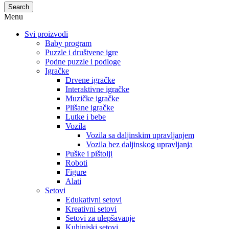
Search
Menu
Svi proizvodi
Baby program
Puzzle i društvene igre
Podne puzzle i podloge
Igračke
Drvene igračke
Interaktivne igračke
Muzičke igračke
Plišane igračke
Lutke i bebe
Vozila
Vozila sa daljinskim upravljanjem
Vozila bez daljinskog upravljanja
Puške i pištolji
Roboti
Figure
Alati
Setovi
Edukativni setovi
Kreativni setovi
Setovi za ulepšavanje
Kuhinjski setovi