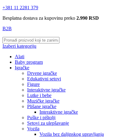
+381 11 2281 379
Besplatna dostava za kupovinu preko
2.990 RSD
B2B
Izaberi kategoriju
Alati
Baby program
Igračke
Drvene igračke
Edukativni setovi
Figure
Interaktivne igračke
Lutke i bebe
Muzičke igračke
Plišane igračke
Interaktivne igračke
Puške i pištolji
Setovi za ulepšavanje
Vozila
Vozila bez daljinskog upravljanja