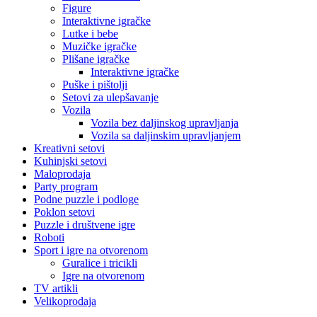
Figure
Interaktivne igračke
Lutke i bebe
Muzičke igračke
Plišane igračke
Interaktivne igračke
Puške i pištolji
Setovi za ulepšavanje
Vozila
Vozila bez daljinskog upravljanja
Vozila sa daljinskim upravljanjem
Kreativni setovi
Kuhinjski setovi
Maloprodaja
Party program
Podne puzzle i podloge
Poklon setovi
Puzzle i društvene igre
Roboti
Sport i igre na otvorenom
Guralice i tricikli
Igre na otvorenom
TV artikli
Velikoprodaja