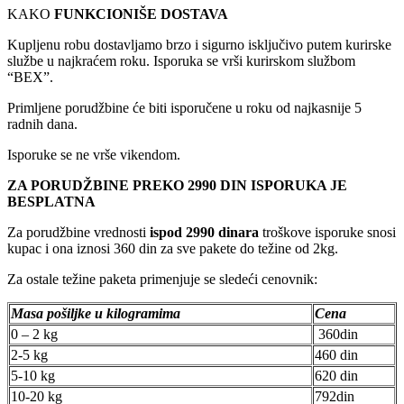
KAKO
FUNKCIONIŠE DOSTAVA
Kupljenu robu dostavljamo brzo i sigurno isključivo putem kurirske
službe u najkraćem roku. Isporuka se vrši kurirskom službom
“BEX”.
Primljene porudžbine će biti isporučene u roku od najkasnije 5
radnih dana.
Isporuke se ne vrše vikendom.
ZA PORUDŽBINE PREKO 2990 DIN ISPORUKA JE
BESPLATNA
Za porudžbine vrednosti
ispod 2990 dinara
troškove isporuke snosi
kupac i ona iznosi 360 din za sve pakete do težine od 2kg.
Za ostale težine paketa primenjuje se sledeći cenovnik:
Masa pošiljke u kilogramima
Cena
0 – 2 kg
360din
2-5 kg
460 din
5-10 kg
620 din
10-20 kg
792din