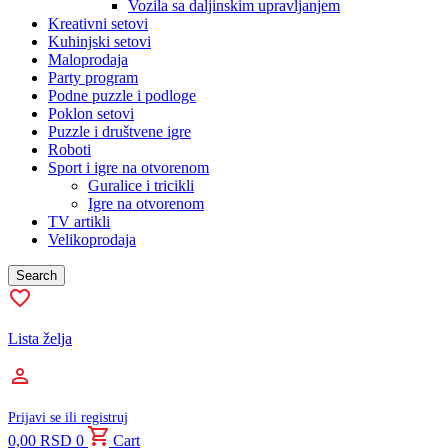
Vozila sa daljinskim upravljanjem
Kreativni setovi
Kuhinjski setovi
Maloprodaja
Party program
Podne puzzle i podloge
Poklon setovi
Puzzle i društvene igre
Roboti
Sport i igre na otvorenom
Guralice i tricikli
Igre na otvorenom
TV artikli
Velikoprodaja
Search
Lista želja
Prijavi se ili registruj
0,00
RSD
0
Cart