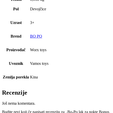
Pol
Devojčice
Uzrast
3+
Brend
BO PO
Proizvođač
Worx toys
Uvoznik
Vamos toys
Zemlja porekla
Kina
Recenzije
Još nema komentara.
Budite prvi koji će napisati recenziju za „Bo-Po lak za nokte Bonus