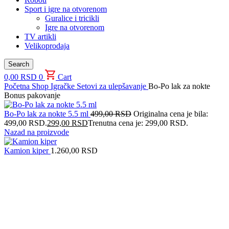
Sport i igre na otvorenom
Guralice i tricikli
Igre na otvorenom
TV artikli
Velikoprodaja
Search
0,00
RSD
0
Cart
Početna
Shop
Igračke
Setovi za ulepšavanje
Bo-Po lak za nokte
Bonus pakovanje
Bo-Po lak za nokte 5.5 ml
499,00
RSD
Originalna cena je bila:
499,00 RSD.
299,00
RSD
Trenutna cena je: 299,00 RSD.
Nazad na proizvode
Kamion kiper
1.260,00
RSD
Uvećaj sliku proizvoda