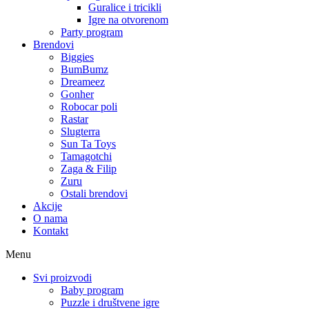
Guralice i tricikli
Igre na otvorenom
Party program
Brendovi
Biggies
BumBumz
Dreameez
Gonher
Robocar poli
Rastar
Slugterra
Sun Ta Toys
Tamagotchi
Zaga & Filip
Zuru
Ostali brendovi
Akcije
O nama
Kontakt
Menu
Svi proizvodi
Baby program
Puzzle i društvene igre