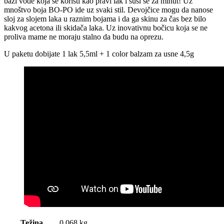
bazi vode koja se koristi kao pravi lak i suši se za minut! Uz
mnoštvo boja BO-PO ide uz svaki stil. Devojčice mogu da nanose
sloj za slojem laka u raznim bojama i da ga skinu za čas bez bilo
kakvog acetona ili skidača laka. Uz inovativnu bočicu koja se ne
proliva mame ne moraju stalno da budu na oprezu.
U paketu dobijate 1 lak 5,5ml + 1 color balzam za usne 4,5g
Težina
0,068 kg