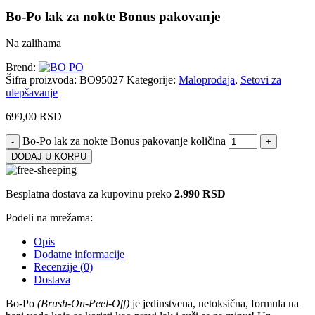
Bo-Po lak za nokte Bonus pakovanje
Na zalihama
Brend:
Šifra proizvoda:
BO95027
Kategorije:
Maloprodaja
,
Setovi za
ulepšavanje
699,00
RSD
Bo-Po lak za nokte Bonus pakovanje količina
DODAJ U KORPU
Besplatna dostava za kupovinu preko
2.990 RSD
Podeli na mrežama:
Opis
Dodatne informacije
Recenzije (0)
Dostava
Bo-Po
(Brush-On-Peel-Off)
je jedinstvena, netoksična, formula na