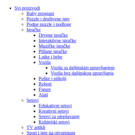
Svi proizvodi
Baby program
Puzzle i društvene igre
Podne puzzle i podloge
Igračke
Drvene igračke
Interaktivne igračke
Muzičke igračke
Plišane igračke
Lutke i bebe
Vozila
Vozila sa daljinskim upravljanjem
Vozila bez daljinskog upravljanja
Puške i pištolji
Roboti
Figure
Alati
Setovi
Edukativni setovi
Kreativni setovi
Setovi za ulepšavanje
Kuhinjski setovi
TV artikli
Sport i igre na otvorenom