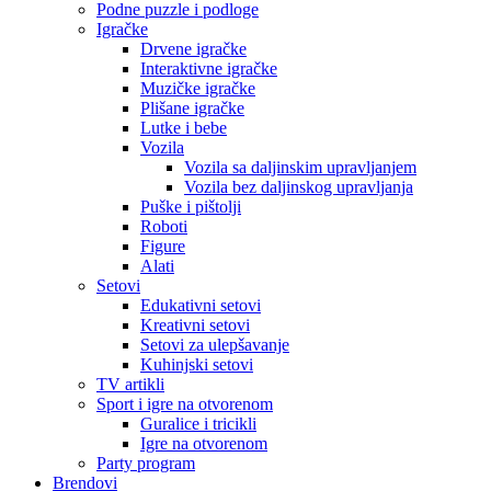
Podne puzzle i podloge
Igračke
Drvene igračke
Interaktivne igračke
Muzičke igračke
Plišane igračke
Lutke i bebe
Vozila
Vozila sa daljinskim upravljanjem
Vozila bez daljinskog upravljanja
Puške i pištolji
Roboti
Figure
Alati
Setovi
Edukativni setovi
Kreativni setovi
Setovi za ulepšavanje
Kuhinjski setovi
TV artikli
Sport i igre na otvorenom
Guralice i tricikli
Igre na otvorenom
Party program
Brendovi