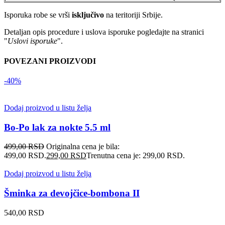
Isporuka robe se vrši
isključivo
na teritoriji Srbije.
Detaljan opis procedure i uslova isporuke pogledajte na stranici
"
Uslovi isporuke
".
POVEZANI PROIZVODI
-40%
Dodaj proizvod u listu želja
Bo-Po lak za nokte 5.5 ml
499,00
RSD
Originalna cena je bila:
499,00 RSD.
299,00
RSD
Trenutna cena je: 299,00 RSD.
Dodaj proizvod u listu želja
Šminka za devojčice-bombona II
540,00
RSD