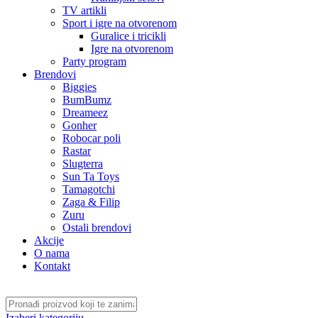
TV artikli
Sport i igre na otvorenom
Guralice i tricikli
Igre na otvorenom
Party program
Brendovi
Biggies
BumBumz
Dreameez
Gonher
Robocar poli
Rastar
Slugterra
Sun Ta Toys
Tamagotchi
Zaga & Filip
Zuru
Ostali brendovi
Akcije
O nama
Kontakt
Izaberi kategoriju