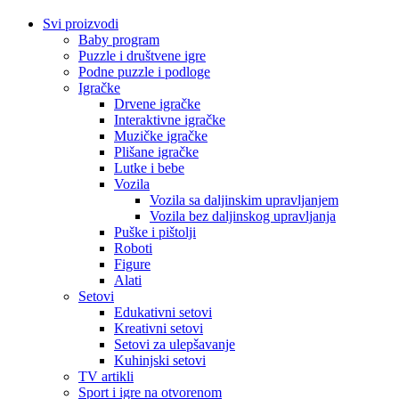
Svi proizvodi
Baby program
Puzzle i društvene igre
Podne puzzle i podloge
Igračke
Drvene igračke
Interaktivne igračke
Muzičke igračke
Plišane igračke
Lutke i bebe
Vozila
Vozila sa daljinskim upravljanjem
Vozila bez daljinskog upravljanja
Puške i pištolji
Roboti
Figure
Alati
Setovi
Edukativni setovi
Kreativni setovi
Setovi za ulepšavanje
Kuhinjski setovi
TV artikli
Sport i igre na otvorenom