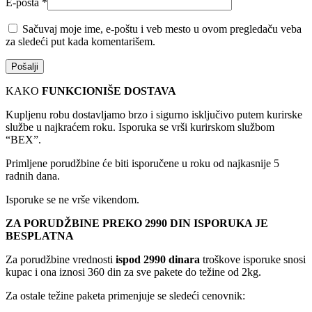
E-pošta
*
Sačuvaj moje ime, e-poštu i veb mesto u ovom pregledaču veba
za sledeći put kada komentarišem.
KAKO
FUNKCIONIŠE DOSTAVA
Kupljenu robu dostavljamo brzo i sigurno isključivo putem kurirske
službe u najkraćem roku. Isporuka se vrši kurirskom službom
“BEX”.
Primljene porudžbine će biti isporučene u roku od najkasnije 5
radnih dana.
Isporuke se ne vrše vikendom.
ZA PORUDŽBINE PREKO 2990 DIN ISPORUKA JE
BESPLATNA
Za porudžbine vrednosti
ispod 2990 dinara
troškove isporuke snosi
kupac i ona iznosi 360 din za sve pakete do težine od 2kg.
Za ostale težine paketa primenjuje se sledeći cenovnik: