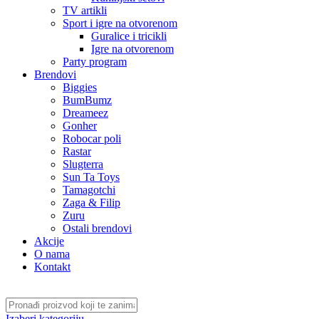
TV artikli
Sport i igre na otvorenom
Guralice i tricikli
Igre na otvorenom
Party program
Brendovi
Biggies
BumBumz
Dreameez
Gonher
Robocar poli
Rastar
Slugterra
Sun Ta Toys
Tamagotchi
Zaga & Filip
Zuru
Ostali brendovi
Akcije
O nama
Kontakt
Izaberi kategoriju