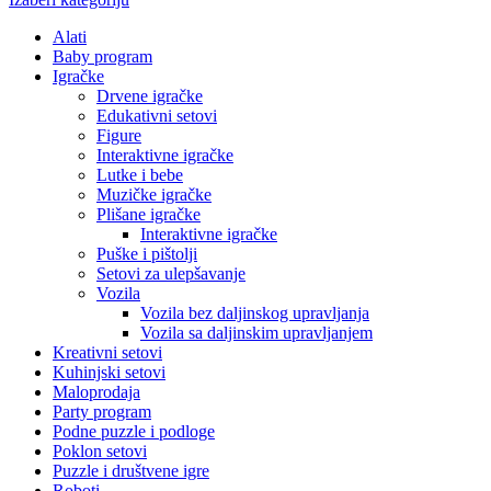
Alati
Baby program
Igračke
Drvene igračke
Edukativni setovi
Figure
Interaktivne igračke
Lutke i bebe
Muzičke igračke
Plišane igračke
Interaktivne igračke
Puške i pištolji
Setovi za ulepšavanje
Vozila
Vozila bez daljinskog upravljanja
Vozila sa daljinskim upravljanjem
Kreativni setovi
Kuhinjski setovi
Maloprodaja
Party program
Podne puzzle i podloge
Poklon setovi
Puzzle i društvene igre
Roboti