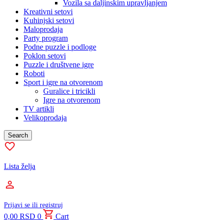
Vozila sa daljinskim upravljanjem
Kreativni setovi
Kuhinjski setovi
Maloprodaja
Party program
Podne puzzle i podloge
Poklon setovi
Puzzle i društvene igre
Roboti
Sport i igre na otvorenom
Guralice i tricikli
Igre na otvorenom
TV artikli
Velikoprodaja
Search
Lista želja
Prijavi se ili registruj
0,00
RSD
0
Cart