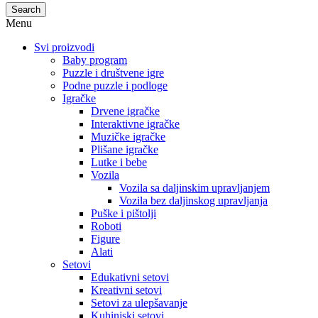
Search
Menu
Svi proizvodi
Baby program
Puzzle i društvene igre
Podne puzzle i podloge
Igračke
Drvene igračke
Interaktivne igračke
Muzičke igračke
Plišane igračke
Lutke i bebe
Vozila
Vozila sa daljinskim upravljanjem
Vozila bez daljinskog upravljanja
Puške i pištolji
Roboti
Figure
Alati
Setovi
Edukativni setovi
Kreativni setovi
Setovi za ulepšavanje
Kuhinjski setovi