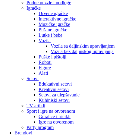
Podne puzzle i podloge
Igračke
Drvene igračke
Interaktivne igračke
Muzičke igračke
Plišane igračke
Lutke i bebe
Vozila
Vozila sa daljinskim upravljanjem
Vozila bez daljinskog upravljanja
Puške i pištolji
Roboti
Figure
Alati
Setovi
Edukativni setovi
Kreativni setovi
Setovi za ulepšavanje
Kuhinjski setovi
TV artikli
Sport i igre na otvorenom
Guralice i tricikli
Igre na otvorenom
Party program
Brendovi