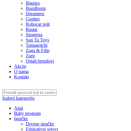
Biggies
BumBumz
Dreameez
Gonher
Robocar poli
Rastar
Slugterra
Sun Ta Toys
Tamagotchi
Zaga & Filip
Zuru
Ostali brendovi
Akcije
O nama
Kontakt
Izaberi kategoriju
Alati
Baby program
Igračke
Drvene igračke
Edukativni setovi