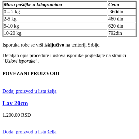
Masa pošiljke u kilogramima
Cena
0 – 2 kg
360din
2-5 kg
460 din
5-10 kg
620 din
10-20 kg
792din
Isporuka robe se vrši
isključivo
na teritoriji Srbije.
Detaljan opis procedure i uslova isporuke pogledajte na stranici
"
Uslovi isporuke
".
POVEZANI PROIZVODI
Dodaj proizvod u listu želja
Lav 20cm
1.200,00
RSD
Dodaj proizvod u listu želja