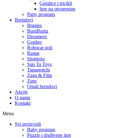
Guralice i tricikli
Igre na otvorenom
Party program
Brendovi
Biggies
BumBumz
Dreameez
Gonher
Robocar poli
Rastar
Slugterra
Sun Ta Toys
Tamagotchi
Zaga & Filip
Zuru
Ostali brendovi
Akcije
O nama
Kontakt
Menu
Svi proizvodi
Baby program
Puzzle i društvene igre