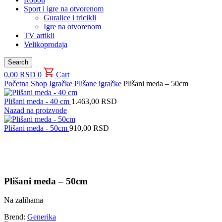
Sport i igre na otvorenom
Guralice i tricikli
Igre na otvorenom
TV artikli
Velikoprodaja
Search
0,00
RSD
0
Cart
Početna
Shop
Igračke
Plišane igračke
Plišani meda – 50cm
Plišani meda - 40 cm
1.463,00
RSD
Nazad na proizvode
Plišani meda - 50cm
910,00
RSD
Uvećaj sliku proizvoda
Plišani meda – 50cm
Na zalihama
Brend:
Generika