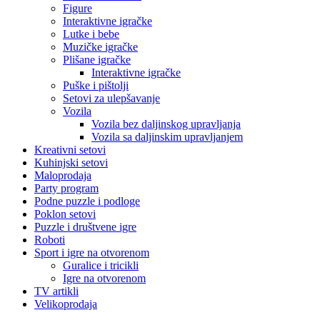
Figure
Interaktivne igračke
Lutke i bebe
Muzičke igračke
Plišane igračke
Interaktivne igračke
Puške i pištolji
Setovi za ulepšavanje
Vozila
Vozila bez daljinskog upravljanja
Vozila sa daljinskim upravljanjem
Kreativni setovi
Kuhinjski setovi
Maloprodaja
Party program
Podne puzzle i podloge
Poklon setovi
Puzzle i društvene igre
Roboti
Sport i igre na otvorenom
Guralice i tricikli
Igre na otvorenom
TV artikli
Velikoprodaja