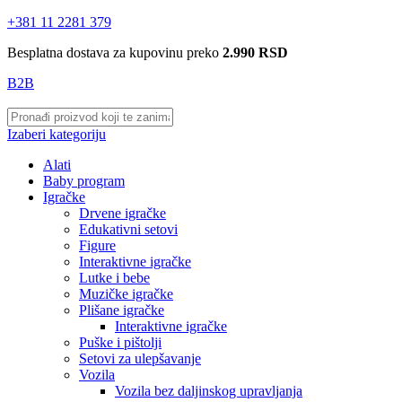
+381 11 2281 379
Besplatna dostava za kupovinu preko
2.990 RSD
B2B
Izaberi kategoriju
Alati
Baby program
Igračke
Drvene igračke
Edukativni setovi
Figure
Interaktivne igračke
Lutke i bebe
Muzičke igračke
Plišane igračke
Interaktivne igračke
Puške i pištolji
Setovi za ulepšavanje
Vozila
Vozila bez daljinskog upravljanja