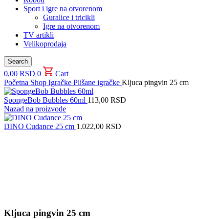
Sport i igre na otvorenom
Guralice i tricikli
Igre na otvorenom
TV artikli
Velikoprodaja
Search
0,00
RSD
0
Cart
Početna
Shop
Igračke
Plišane igračke
Kljuca pingvin 25 cm
SpongeBob Bubbles 60ml
113,00
RSD
Nazad na proizvode
DINO Cudance 25 cm
1.022,00
RSD
Uvećaj sliku proizvoda
Kljuca pingvin 25 cm