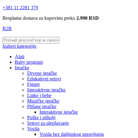
+381 11 2281 379
Besplatna dostava za kupovinu preko
2.990 RSD
B2B
Izaberi kategoriju
Alati
Baby program
Igračke
Drvene igračke
Edukativni setovi
Figure
Interaktivne igračke
Lutke i bebe
Muzičke igračke
Plišane igračke
Interaktivne igračke
Puške i pištolji
Setovi za ulepšavanje
Vozila
Vozila bez daljinskog upravljanja