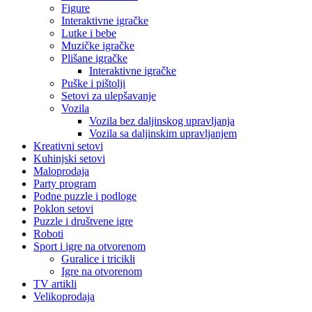
Figure
Interaktivne igračke
Lutke i bebe
Muzičke igračke
Plišane igračke
Interaktivne igračke
Puške i pištolji
Setovi za ulepšavanje
Vozila
Vozila bez daljinskog upravljanja
Vozila sa daljinskim upravljanjem
Kreativni setovi
Kuhinjski setovi
Maloprodaja
Party program
Podne puzzle i podloge
Poklon setovi
Puzzle i društvene igre
Roboti
Sport i igre na otvorenom
Guralice i tricikli
Igre na otvorenom
TV artikli
Velikoprodaja