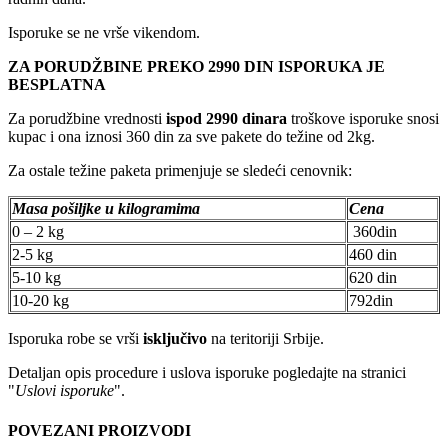
Isporuke se ne vrše vikendom.
ZA PORUDŽBINE PREKO 2990 DIN ISPORUKA JE
BESPLATNA
Za porudžbine vrednosti
ispod 2990 dinara
troškove isporuke snosi
kupac i ona iznosi 360 din za sve pakete do težine od 2kg.
Za ostale težine paketa primenjuje se sledeći cenovnik:
Masa pošiljke u kilogramima
Cena
0 – 2 kg
360din
2-5 kg
460 din
5-10 kg
620 din
10-20 kg
792din
Isporuka robe se vrši
isključivo
na teritoriji Srbije.
Detaljan opis procedure i uslova isporuke pogledajte na stranici
"
Uslovi isporuke
".
POVEZANI PROIZVODI