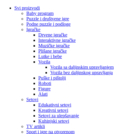
Svi proizvodi
Baby program
Puzzle i društvene igre
Podne puzzle i podloge
Igračke
Drvene igračke
Interaktivne igračke
Muzičke igračke
Plišane igračke
Lutke i bebe
Vozila
Vozila sa daljinskim upravljanjem
Vozila bez daljinskog upravljanja
Puške i pištolji
Roboti
Figure
Alati
Setovi
Edukativni setovi
Kreativni setovi
Setovi za ulepšavanje
Kuhinjski setovi
TV artikli
Sport i igre na otvorenom