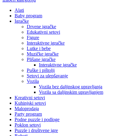
Alati
Baby program
Igračke
Drvene igračke
Edukativni setovi
Figure
Interaktivne igračke
Lutke i bebe
Muzičke igračke
Plišane igračke
Interaktivne igračke
Puške i pištolji
Setovi za ulepšavanje
Vozila
Vozila bez daljinskog upravljanja
Vozila sa daljinskim upravljanjem
Kreativni setovi
Kuhinjski setovi
Maloprodaja
Party program
Podne puzzle i podloge
Poklon setovi
Puzzle i društvene igre
Roboti