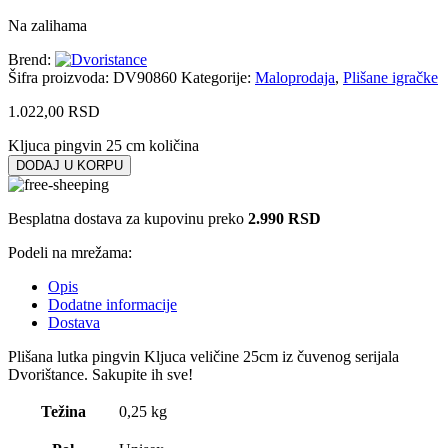
Na zalihama
Brend:
Šifra proizvoda:
DV90860
Kategorije:
Maloprodaja
,
Plišane igračke
1.022,00
RSD
Kljuca pingvin 25 cm količina
DODAJ U KORPU
Besplatna dostava za kupovinu preko
2.990 RSD
Podeli na mrežama:
Opis
Dodatne informacije
Dostava
Plišana lutka pingvin Kljuca veličine 25cm iz čuvenog serijala
Dvorištance. Sakupite ih sve!
Težina
0,25 kg