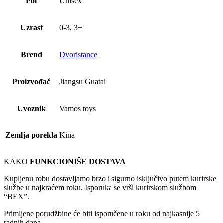
Pol
Unisex
Uzrast
0-3, 3+
Brend
Dvoristance
Proizvođač
Jiangsu Guatai
Uvoznik
Vamos toys
Zemlja porekla
Kina
KAKO
FUNKCIONIŠE DOSTAVA
Kupljenu robu dostavljamo brzo i sigurno isključivo putem kurirske
službe u najkraćem roku. Isporuka se vrši kurirskom službom
“BEX”.
Primljene porudžbine će biti isporučene u roku od najkasnije 5
radnih dana.