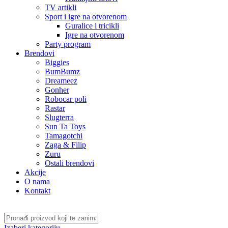
TV artikli
Sport i igre na otvorenom
Guralice i tricikli
Igre na otvorenom
Party program
Brendovi
Biggies
BumBumz
Dreameez
Gonher
Robocar poli
Rastar
Slugterra
Sun Ta Toys
Tamagotchi
Zaga & Filip
Zuru
Ostali brendovi
Akcije
O nama
Kontakt
Izaberi kategoriju