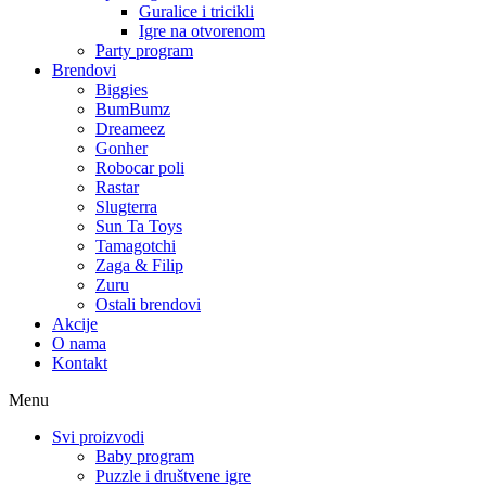
Guralice i tricikli
Igre na otvorenom
Party program
Brendovi
Biggies
BumBumz
Dreameez
Gonher
Robocar poli
Rastar
Slugterra
Sun Ta Toys
Tamagotchi
Zaga & Filip
Zuru
Ostali brendovi
Akcije
O nama
Kontakt
Menu
Svi proizvodi
Baby program
Puzzle i društvene igre