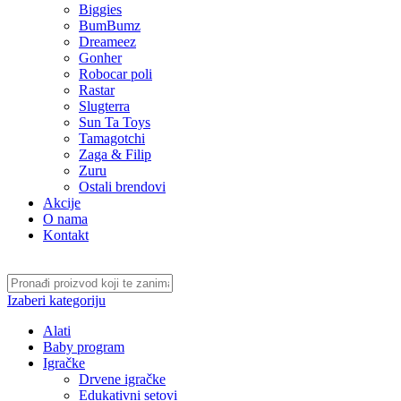
Biggies
BumBumz
Dreameez
Gonher
Robocar poli
Rastar
Slugterra
Sun Ta Toys
Tamagotchi
Zaga & Filip
Zuru
Ostali brendovi
Akcije
O nama
Kontakt
Izaberi kategoriju
Alati
Baby program
Igračke
Drvene igračke
Edukativni setovi