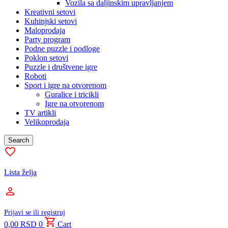
Vozila sa daljinskim upravljanjem
Kreativni setovi
Kuhinjski setovi
Maloprodaja
Party program
Podne puzzle i podloge
Poklon setovi
Puzzle i društvene igre
Roboti
Sport i igre na otvorenom
Guralice i tricikli
Igre na otvorenom
TV artikli
Velikoprodaja
Search
Lista želja
Prijavi se ili registruj
0,00
RSD
0
Cart