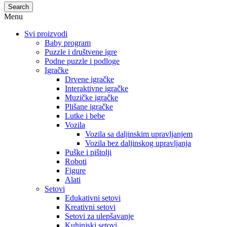
Search
Menu
Svi proizvodi
Baby program
Puzzle i društvene igre
Podne puzzle i podloge
Igračke
Drvene igračke
Interaktivne igračke
Muzičke igračke
Plišane igračke
Lutke i bebe
Vozila
Vozila sa daljinskim upravljanjem
Vozila bez daljinskog upravljanja
Puške i pištolji
Roboti
Figure
Alati
Setovi
Edukativni setovi
Kreativni setovi
Setovi za ulepšavanje
Kuhinjski setovi