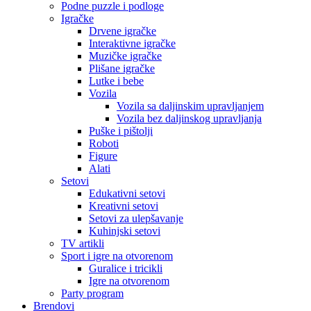
Podne puzzle i podloge
Igračke
Drvene igračke
Interaktivne igračke
Muzičke igračke
Plišane igračke
Lutke i bebe
Vozila
Vozila sa daljinskim upravljanjem
Vozila bez daljinskog upravljanja
Puške i pištolji
Roboti
Figure
Alati
Setovi
Edukativni setovi
Kreativni setovi
Setovi za ulepšavanje
Kuhinjski setovi
TV artikli
Sport i igre na otvorenom
Guralice i tricikli
Igre na otvorenom
Party program
Brendovi