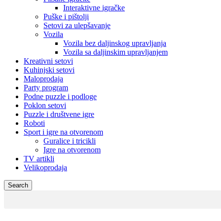
Interaktivne igračke
Puške i pištolji
Setovi za ulepšavanje
Vozila
Vozila bez daljinskog upravljanja
Vozila sa daljinskim upravljanjem
Kreativni setovi
Kuhinjski setovi
Maloprodaja
Party program
Podne puzzle i podloge
Poklon setovi
Puzzle i društvene igre
Roboti
Sport i igre na otvorenom
Guralice i tricikli
Igre na otvorenom
TV artikli
Velikoprodaja
Search