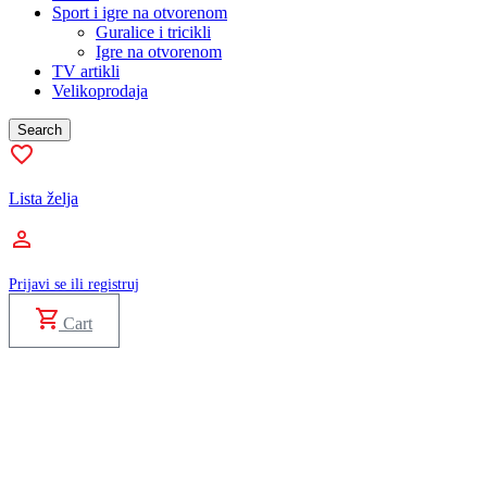
Sport i igre na otvorenom
Guralice i tricikli
Igre na otvorenom
TV artikli
Velikoprodaja
Search
Lista želja
Prijavi se ili registruj
Cart