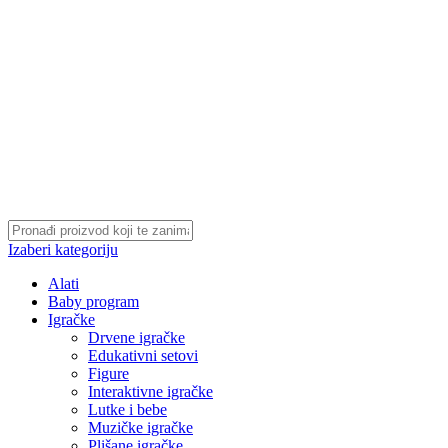
Izaberi kategoriju
Alati
Baby program
Igračke
Drvene igračke
Edukativni setovi
Figure
Interaktivne igračke
Lutke i bebe
Muzičke igračke
Plišane igračke