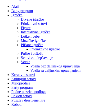
Alati
Baby program
Igračke
Drvene igračke
Edukativni setovi
Figure
Interaktivne igračke
Lutke i bebe
Muzičke igračke
Plišane igračke
Interaktivne igračke
Puške i pištolji
Setovi za ulepšavanje
Vozila
Vozila bez daljinskog upravljanja
Vozila sa daljinskim upravljanjem
Kreativni setovi
Kuhinjski setovi
Maloprodaja
Party program
Podne puzzle i podloge
Poklon setovi
Puzzle i društvene igre
Roboti