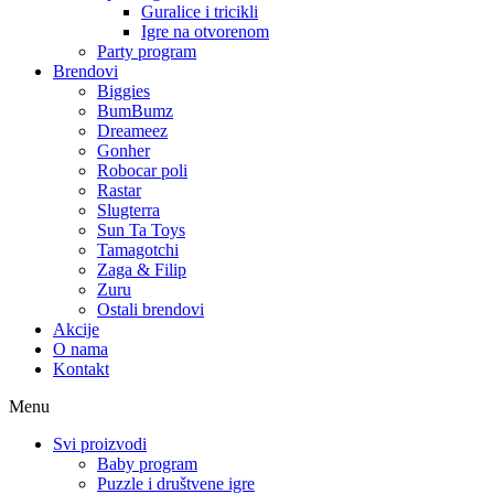
Guralice i tricikli
Igre na otvorenom
Party program
Brendovi
Biggies
BumBumz
Dreameez
Gonher
Robocar poli
Rastar
Slugterra
Sun Ta Toys
Tamagotchi
Zaga & Filip
Zuru
Ostali brendovi
Akcije
O nama
Kontakt
Menu
Svi proizvodi
Baby program
Puzzle i društvene igre