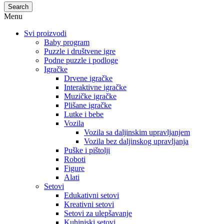
Search
Menu
Svi proizvodi
Baby program
Puzzle i društvene igre
Podne puzzle i podloge
Igračke
Drvene igračke
Interaktivne igračke
Muzičke igračke
Plišane igračke
Lutke i bebe
Vozila
Vozila sa daljinskim upravljanjem
Vozila bez daljinskog upravljanja
Puške i pištolji
Roboti
Figure
Alati
Setovi
Edukativni setovi
Kreativni setovi
Setovi za ulepšavanje
Kuhinjski setovi