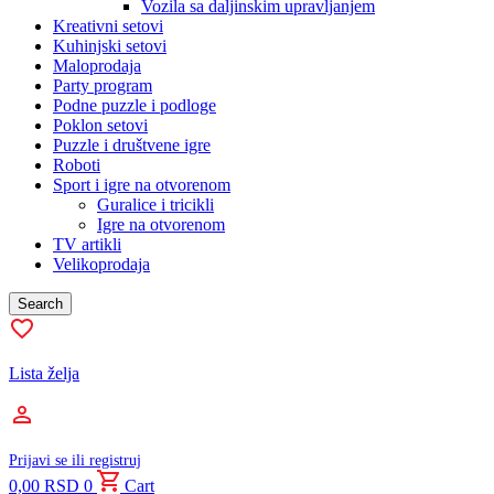
Vozila sa daljinskim upravljanjem
Kreativni setovi
Kuhinjski setovi
Maloprodaja
Party program
Podne puzzle i podloge
Poklon setovi
Puzzle i društvene igre
Roboti
Sport i igre na otvorenom
Guralice i tricikli
Igre na otvorenom
TV artikli
Velikoprodaja
Search
Lista želja
Prijavi se ili registruj
0,00
RSD
0
Cart