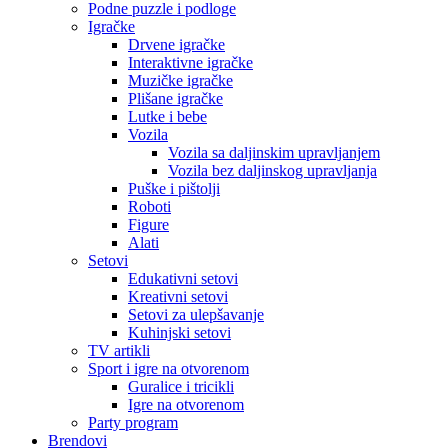
Podne puzzle i podloge
Igračke
Drvene igračke
Interaktivne igračke
Muzičke igračke
Plišane igračke
Lutke i bebe
Vozila
Vozila sa daljinskim upravljanjem
Vozila bez daljinskog upravljanja
Puške i pištolji
Roboti
Figure
Alati
Setovi
Edukativni setovi
Kreativni setovi
Setovi za ulepšavanje
Kuhinjski setovi
TV artikli
Sport i igre na otvorenom
Guralice i tricikli
Igre na otvorenom
Party program
Brendovi