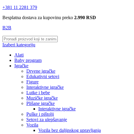
+381 11 2281 379
Besplatna dostava za kupovinu preko
2.990 RSD
B2B
Izaberi kategoriju
Alati
Baby program
Igračke
Drvene igračke
Edukativni setovi
Figure
Interaktivne igračke
Lutke i bebe
Muzičke igračke
Plišane igračke
Interaktivne igračke
Puške i pištolji
Setovi za ulepšavanje
Vozila
Vozila bez daljinskog upravljanja