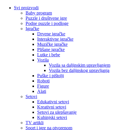
Svi proizvodi
Baby program
Puzzle i društvene igre
Podne puzzle i podloge
Igračke
Drvene igračke
Interaktivne igračke
Muzičke igračke
Plišane igračke
Lutke i bebe
Vozila
Vozila sa daljinskim upravljanjem
Vozila bez daljinskog upravljanja
Puške i pištolji
Roboti
Figure
Alati
Setovi
Edukativni setovi
Kreativni setovi
Setovi za ulepšavanje
Kuhinjski setovi
TV artikli
Sport i igre na otvorenom