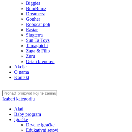
Biggies
BumBumz
Dreameez
Gonher
Robocar poli
Rastar
Slugterra
Sun Ta Toys
Tamagotchi
Zaga & Filip
Zuru
Ostali brendovi
Akcije
O nama
Kontakt
Izaberi kategoriju
Alati
Baby program
Igračke
Drvene igračke
Edukativni setovi