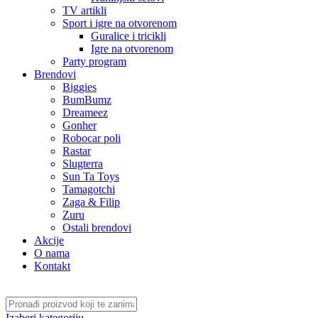
TV artikli
Sport i igre na otvorenom
Guralice i tricikli
Igre na otvorenom
Party program
Brendovi
Biggies
BumBumz
Dreameez
Gonher
Robocar poli
Rastar
Slugterra
Sun Ta Toys
Tamagotchi
Zaga & Filip
Zuru
Ostali brendovi
Akcije
O nama
Kontakt
Izaberi kategoriju