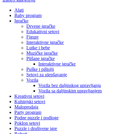
Alati
Baby program
Igračke
Drvene igračke
Edukativni setovi
Figure
Interaktivne igračke
Lutke i bebe
Muzičke igračke
Plišane igračke
Interaktivne igračke
Puške i pištolji
Setovi za ulepšavanje
Vozila
Vozila bez daljinskog upravljanja
Vozila sa daljinskim upravljanjem
Kreativni setovi
Kuhinjski setovi
Maloprodaja
Party program
Podne puzzle i podloge
Poklon setovi
Puzzle i društvene igre
Roboti