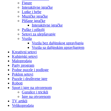
Figure
Interaktivne igračke
Lutke i bebe
Muzičke igračke
Plišane igračke
Interaktivne igračke
Puške i pištolji
Setovi za ulepšavanje
Vozila
Vozila bez daljinskog upravljanja
Vozila sa daljinskim upravljanjem
Kreativni setovi
Kuhinjski setovi
Maloprodaja
Party program
Podne puzzle i podloge
Poklon setovi
Puzzle i društvene igre
Roboti
Sport i igre na otvorenom
Guralice i tricikli
Igre na otvorenom
TV artikli
Velikoprodaja