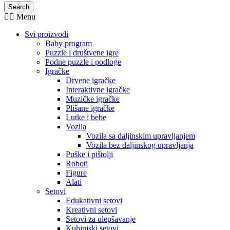
Search
Menu
Svi proizvodi
Baby program
Puzzle i društvene igre
Podne puzzle i podloge
Igračke
Drvene igračke
Interaktivne igračke
Muzičke igračke
Plišane igračke
Lutke i bebe
Vozila
Vozila sa daljinskim upravljanjem
Vozila bez daljinskog upravljanja
Puške i pištolji
Roboti
Figure
Alati
Setovi
Edukativni setovi
Kreativni setovi
Setovi za ulepšavanje
Kuhinjski setovi