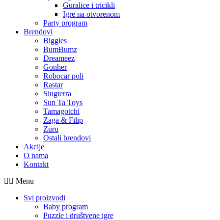
Guralice i tricikli
Igre na otvorenom
Party program
Brendovi
Biggies
BumBumz
Dreameez
Gonher
Robocar poli
Rastar
Slugterra
Sun Ta Toys
Tamagotchi
Zaga & Filip
Zuru
Ostali brendovi
Akcije
O nama
Kontakt
Menu
Svi proizvodi
Baby program
Puzzle i društvene igre