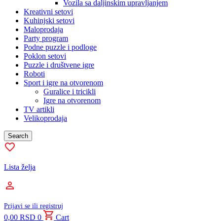
Vozila sa daljinskim upravljanjem
Kreativni setovi
Kuhinjski setovi
Maloprodaja
Party program
Podne puzzle i podloge
Poklon setovi
Puzzle i društvene igre
Roboti
Sport i igre na otvorenom
Guralice i tricikli
Igre na otvorenom
TV artikli
Velikoprodaja
Search
Lista želja
Prijavi se ili registruj
0,00
RSD
0
Cart