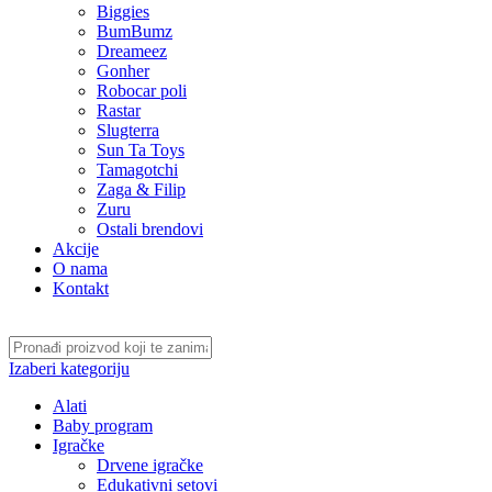
Biggies
BumBumz
Dreameez
Gonher
Robocar poli
Rastar
Slugterra
Sun Ta Toys
Tamagotchi
Zaga & Filip
Zuru
Ostali brendovi
Akcije
O nama
Kontakt
Izaberi kategoriju
Alati
Baby program
Igračke
Drvene igračke
Edukativni setovi