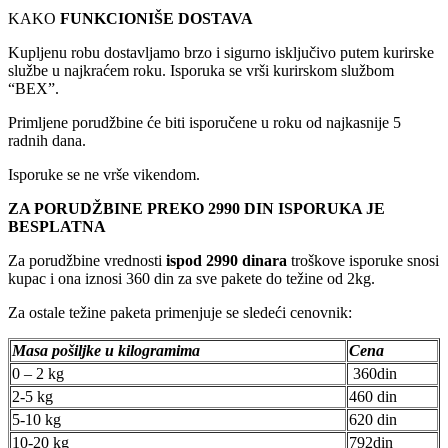
KAKO
FUNKCIONIŠE DOSTAVA
Kupljenu robu dostavljamo brzo i sigurno isključivo putem kurirske
službe u najkraćem roku. Isporuka se vrši kurirskom službom
“BEX”.
Primljene porudžbine će biti isporučene u roku od najkasnije 5
radnih dana.
Isporuke se ne vrše vikendom.
ZA PORUDŽBINE PREKO 2990 DIN ISPORUKA JE
BESPLATNA
Za porudžbine vrednosti
ispod 2990 dinara
troškove isporuke snosi
kupac i ona iznosi 360 din za sve pakete do težine od 2kg.
Za ostale težine paketa primenjuje se sledeći cenovnik:
Masa pošiljke u kilogramima
Cena
0 – 2 kg
360din
2-5 kg
460 din
5-10 kg
620 din
10-20 kg
792din