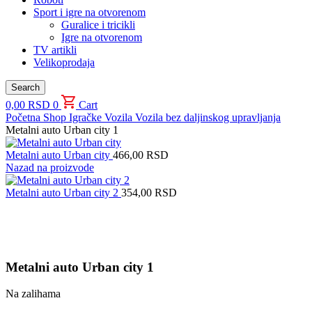
Sport i igre na otvorenom
Guralice i tricikli
Igre na otvorenom
TV artikli
Velikoprodaja
Search
0,00
RSD
0
Cart
Početna
Shop
Igračke
Vozila
Vozila bez daljinskog upravljanja
Metalni auto Urban city 1
Metalni auto Urban city
466,00
RSD
Nazad na proizvode
Metalni auto Urban city 2
354,00
RSD
Uvećaj sliku proizvoda
Metalni auto Urban city 1
Na zalihama