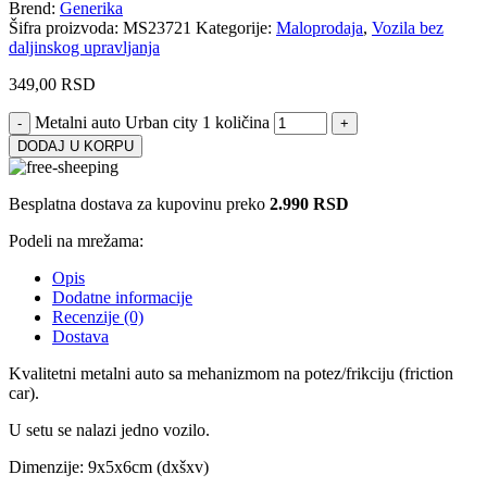
Brend:
Generika
Šifra proizvoda:
MS23721
Kategorije:
Maloprodaja
,
Vozila bez
daljinskog upravljanja
349,00
RSD
Metalni auto Urban city 1 količina
DODAJ U KORPU
Besplatna dostava za kupovinu preko
2.990 RSD
Podeli na mrežama:
Opis
Dodatne informacije
Recenzije (0)
Dostava
Kvalitetni metalni auto sa mehanizmom na potez/frikciju (friction
car).
U setu se nalazi jedno vozilo.
Dimenzije: 9x5x6cm (dxšxv)