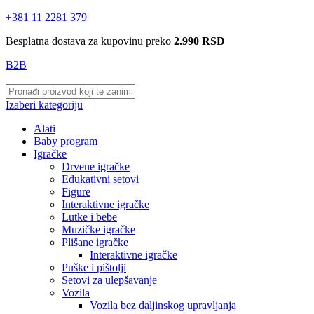
+381 11 2281 379
Besplatna dostava za kupovinu preko
2.990 RSD
B2B
Izaberi kategoriju
Alati
Baby program
Igračke
Drvene igračke
Edukativni setovi
Figure
Interaktivne igračke
Lutke i bebe
Muzičke igračke
Plišane igračke
Interaktivne igračke
Puške i pištolji
Setovi za ulepšavanje
Vozila
Vozila bez daljinskog upravljanja