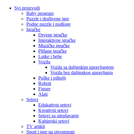
Svi proizvodi
Baby program
Puzzle i društvene igre
Podne puzzle i podloge
Igračke
Drvene igračke
Interaktivne igračke
Muzičke igračke
Plišane igračke
Lutke i bebe
Vozila
Vozila sa daljinskim upravljanjem
Vozila bez daljinskog upravljanja
Puške i pištolji
Roboti
Figure
Alati
Setovi
Edukativni setovi
Kreativni setovi
Setovi za ulepšavanje
Kuhinjski setovi
TV artikli
Sport i igre na otvorenom