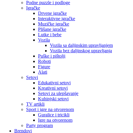
Podne puzzle i podloge
Igračke
Drvene igračke
Interaktivne igračke
Muzičke igračke
Plišane igračke
Lutke i bebe
Vozila
Vozila sa daljinskim upravljanjem
Vozila bez daljinskog upravljanja
Puške i pištolji
Roboti
Figure
Alati
Setovi
Edukativni setovi
Kreativni setovi
Setovi za ulepšavanje
Kuhinjski setovi
TV artikli
Sport i igre na otvorenom
Guralice i tricikli
Igre na otvorenom
Party program
Brendovi