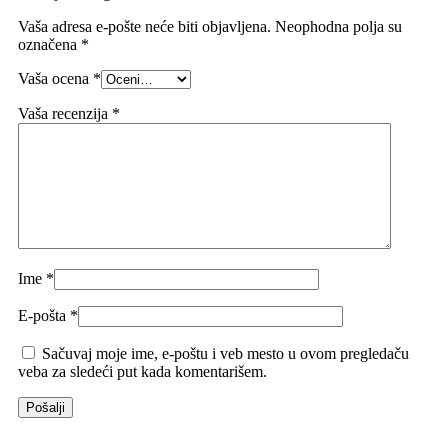
Vaša adresa e-pošte neće biti objavljena.
Neophodna polja su
označena
*
Vaša ocena
*
Vaša recenzija
*
Ime
*
E-pošta
*
Sačuvaj moje ime, e-poštu i veb mesto u ovom pregledaču
veba za sledeći put kada komentarišem.