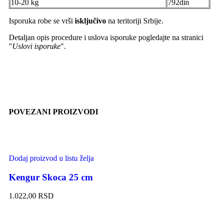
10-20 kg
792din
Isporuka robe se vrši
isključivo
na teritoriji Srbije.
Detaljan opis procedure i uslova isporuke pogledajte na stranici
"
Uslovi isporuke
".
POVEZANI PROIZVODI
Dodaj proizvod u listu želja
Kengur Skoca 25 cm
1.022,00
RSD