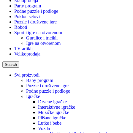
Maloprodaja
Party program
Podne puzzle i podloge
Poklon setovi
Puzzle i društvene igre
Roboti
Sport i igre na otvorenom
Guralice i tricikli
Igre na otvorenom
TV artikli
Velikoprodaja
Search
Svi proizvodi
Baby program
Puzzle i društvene igre
Podne puzzle i podloge
Igračke
Drvene igračke
Interaktivne igračke
Muzičke igračke
Plišane igračke
Lutke i bebe
Vozila