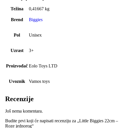
Težina
0,41667 kg
Brend
Biggies
Pol
Unisex
Uzrast
3+
Proizvođač
Eolo Toys LTD
Uvoznik
Vamos toys
Recenzije
Još nema komentara.
Budite prvi koji će napisati recenziju za „Little Biggies 22cm –
Roze jednorog“