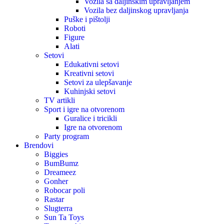
Vozila sa daljinskim upravljanjem
Vozila bez daljinskog upravljanja
Puške i pištolji
Roboti
Figure
Alati
Setovi
Edukativni setovi
Kreativni setovi
Setovi za ulepšavanje
Kuhinjski setovi
TV artikli
Sport i igre na otvorenom
Guralice i tricikli
Igre na otvorenom
Party program
Brendovi
Biggies
BumBumz
Dreameez
Gonher
Robocar poli
Rastar
Slugterra
Sun Ta Toys