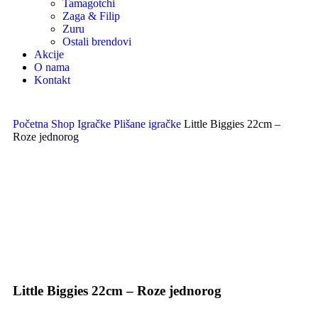
Tamagotchi
Zaga & Filip
Zuru
Ostali brendovi
Akcije
O nama
Kontakt
Početna
Shop
Igračke
Plišane igračke
Little Biggies 22cm –
Roze jednorog
Uvećaj sliku proizvoda
Little Biggies 22cm – Roze jednorog