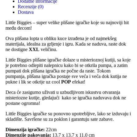
Dodatne informacije
Recenzije (0)
Dostava
Little Biggies – super velike plišane igračke koje su najnoviji hit
među decom!
Ova plišana lopta u obliku kuce izrađena je od najmekšeg
materijala, idealna za grljenje i igru. Kada se naduva, raste dok
ne dostigne
XXL
veličinu.
Little Biggies plišane igračke dolaze u misterioznoj kutiji, sa koje
je potrebno odlepiti nalepnicu kako bi se otkrila pumpa, a zatim
pumpati dok plišana igračka ne počne da raste. Tokom
pumpanja, plišana igračka postaje sve veća i veća dok kutija ne
pukne i lik se otkrije uz cool
POP
efekat!
Deca će zasigurno uživati u uzbudljivom iskustvu otvaranja
misteriozne kutije, gledajući kako se igračka naduvava dok ne
postane ogromna!
Little Biggies igračke su ponovno upotrebljive, lako se izduvaju i
skladište. Savršene su za poklon i garantuju sate zabave.
Dimenzija igračke:
22cm
Dimenzije pakovanja:
13.7 x 13.7 x 11.0 cm