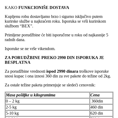
KAKO
FUNKCIONIŠE DOSTAVA
Kupljenu robu dostavljamo brzo i sigurno isključivo putem
kurirske službe u najkraćem roku. Isporuka se vrši kurirskom
službom “BEX”.
Primljene porudžbine će biti isporučene u roku od najkasnije 5
radnih dana.
Isporuke se ne vrše vikendom.
ZA PORUDŽBINE PREKO 2990 DIN ISPORUKA JE
BESPLATNA
Za porudžbine vrednosti
ispod 2990 dinara
troškove isporuke
snosi kupac i ona iznosi 360 din za sve pakete do težine od 2kg.
Za ostale težine paketa primenjuje se sledeći cenovnik:
Masa pošiljke u kilogramima
Cena
0 – 2 kg
360din
2-5 kg
460 din
5-10 kg
620 din