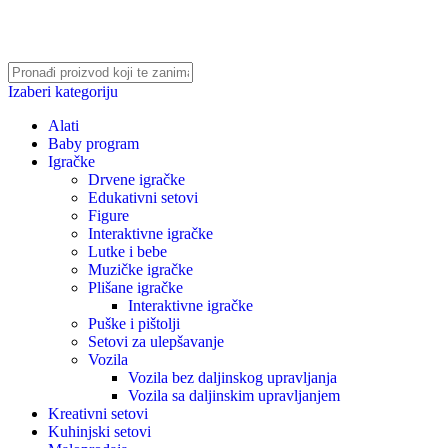
Izaberi kategoriju
Alati
Baby program
Igračke
Drvene igračke
Edukativni setovi
Figure
Interaktivne igračke
Lutke i bebe
Muzičke igračke
Plišane igračke
Interaktivne igračke
Puške i pištolji
Setovi za ulepšavanje
Vozila
Vozila bez daljinskog upravljanja
Vozila sa daljinskim upravljanjem
Kreativni setovi
Kuhinjski setovi