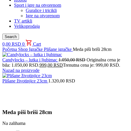
Sport i igre na otvorenom
Guralice i tricikli
Igre na otvorenom
TV artikli
Velikoprodaja
Search
0,00
RSD
0
Cart
Početna
Shop
Igračke
Plišane igračke
Meda piši briši 28cm
Candylocks – lutka i ljubimac
1.050,00
RSD
Originalna cena je
bila: 1.050,00 RSD.
999,00
RSD
Trenutna cena je: 999,00 RSD.
Nazad na proizvode
Plišane životinjice 23cm
1.320,00
RSD
Uvećaj sliku proizvoda
Meda piši briši 28cm
Na zalihama