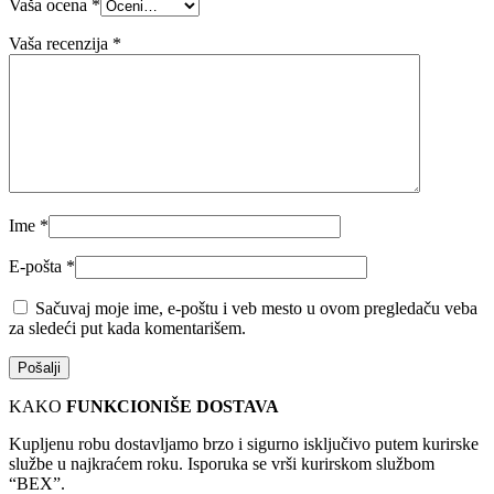
Vaša ocena
*
Vaša recenzija
*
Ime
*
E-pošta
*
Sačuvaj moje ime, e-poštu i veb mesto u ovom pregledaču veba
za sledeći put kada komentarišem.
KAKO
FUNKCIONIŠE DOSTAVA
Kupljenu robu dostavljamo brzo i sigurno isključivo putem kurirske
službe u najkraćem roku. Isporuka se vrši kurirskom službom
“BEX”.