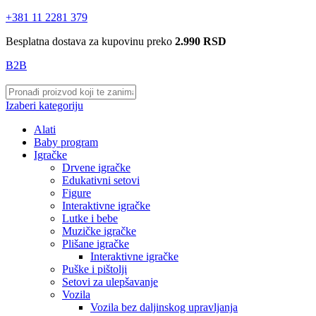
+381 11 2281 379
Besplatna dostava za kupovinu preko
2.990 RSD
B2B
Izaberi kategoriju
Alati
Baby program
Igračke
Drvene igračke
Edukativni setovi
Figure
Interaktivne igračke
Lutke i bebe
Muzičke igračke
Plišane igračke
Interaktivne igračke
Puške i pištolji
Setovi za ulepšavanje
Vozila
Vozila bez daljinskog upravljanja