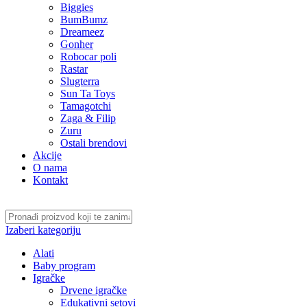
Biggies
BumBumz
Dreameez
Gonher
Robocar poli
Rastar
Slugterra
Sun Ta Toys
Tamagotchi
Zaga & Filip
Zuru
Ostali brendovi
Akcije
O nama
Kontakt
Izaberi kategoriju
Alati
Baby program
Igračke
Drvene igračke
Edukativni setovi