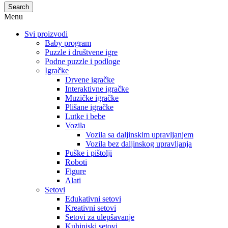
Search
Menu
Svi proizvodi
Baby program
Puzzle i društvene igre
Podne puzzle i podloge
Igračke
Drvene igračke
Interaktivne igračke
Muzičke igračke
Plišane igračke
Lutke i bebe
Vozila
Vozila sa daljinskim upravljanjem
Vozila bez daljinskog upravljanja
Puške i pištolji
Roboti
Figure
Alati
Setovi
Edukativni setovi
Kreativni setovi
Setovi za ulepšavanje
Kuhinjski setovi