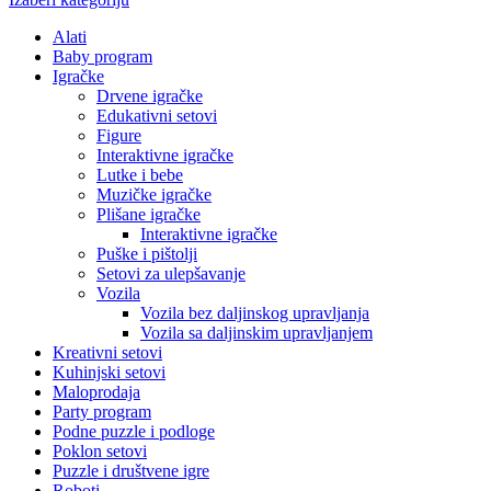
Alati
Baby program
Igračke
Drvene igračke
Edukativni setovi
Figure
Interaktivne igračke
Lutke i bebe
Muzičke igračke
Plišane igračke
Interaktivne igračke
Puške i pištolji
Setovi za ulepšavanje
Vozila
Vozila bez daljinskog upravljanja
Vozila sa daljinskim upravljanjem
Kreativni setovi
Kuhinjski setovi
Maloprodaja
Party program
Podne puzzle i podloge
Poklon setovi
Puzzle i društvene igre
Roboti