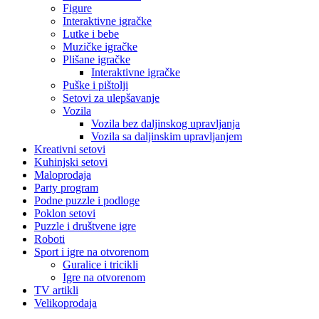
Figure
Interaktivne igračke
Lutke i bebe
Muzičke igračke
Plišane igračke
Interaktivne igračke
Puške i pištolji
Setovi za ulepšavanje
Vozila
Vozila bez daljinskog upravljanja
Vozila sa daljinskim upravljanjem
Kreativni setovi
Kuhinjski setovi
Maloprodaja
Party program
Podne puzzle i podloge
Poklon setovi
Puzzle i društvene igre
Roboti
Sport i igre na otvorenom
Guralice i tricikli
Igre na otvorenom
TV artikli
Velikoprodaja