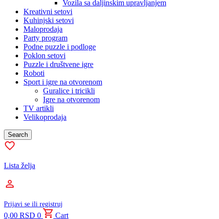
Vozila sa daljinskim upravljanjem
Kreativni setovi
Kuhinjski setovi
Maloprodaja
Party program
Podne puzzle i podloge
Poklon setovi
Puzzle i društvene igre
Roboti
Sport i igre na otvorenom
Guralice i tricikli
Igre na otvorenom
TV artikli
Velikoprodaja
Search
Lista želja
Prijavi se ili registruj
0,00
RSD
0
Cart