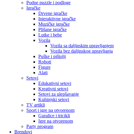
Podne puzzle i podloge
Igračke
Drvene igračke
Interaktivne igračke
Muzičke igračke
Plišane igračke
Lutke i bebe
Vozila
Vozila sa daljinskim upravljanjem
Vozila bez daljinskog upravljanja
Puške i pištolji
Roboti
Figure
Alati
Setovi
Edukativni setovi
Kreativni setovi
Setovi za ulepšavanje
Kuhinjski setovi
TV artikli
Sport i igre na otvorenom
Guralice i tricikli
Igre na otvorenom
Party program
Brendovi