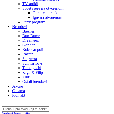
TV artikli
Sport i igre na otvorenom
Guralice i tricikli
Igre na otvorenom
Party program
Brendovi
Biggies
BumBumz
Dreameez
Gonher
Robocar poli
Rastar
Slugterra
Sun Ta Toys
Tamagotchi
Zaga & Filip
Zuru
Ostali brendovi
Akcije
O nama
Kontakt
Izaberi kategoriju