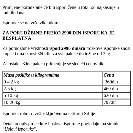
Primljene porudžbine će biti isporučene u roku od najkasnije 5
radnih dana.
Isporuke se ne vrše vikendom.
ZA PORUDŽBINE PREKO 2990 DIN ISPORUKA JE
BESPLATNA
Za porudžbine vrednosti
ispod 2990 dinara
troškove isporuke snosi
kupac i ona iznosi 360 din za sve pakete do težine od 2kg.
Za ostale težine paketa primenjuje se sledeći cenovnik:
Masa pošiljke u kilogramima
Cena
0 – 2 kg
360din
2-5 kg
460 din
5-10 kg
620 din
10-20 kg
792din
Isporuka robe se vrši
isključivo
na teritoriji Srbije.
Detaljan opis procedure i uslova isporuke pogledajte na stranici
"
Uslovi isporuke
".