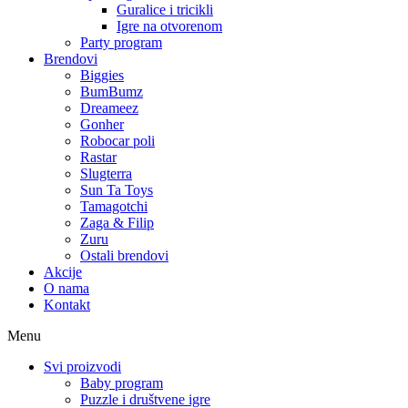
Guralice i tricikli
Igre na otvorenom
Party program
Brendovi
Biggies
BumBumz
Dreameez
Gonher
Robocar poli
Rastar
Slugterra
Sun Ta Toys
Tamagotchi
Zaga & Filip
Zuru
Ostali brendovi
Akcije
O nama
Kontakt
Menu
Svi proizvodi
Baby program
Puzzle i društvene igre