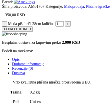
Brend:
Šifra proizvoda:
AM01767
Kategorije:
Maloprodaja
,
Plišane igračke
1.350,00
RSD
Meda piši briši 28cm količina
DODAJ U KORPU
Besplatna dostava za kupovinu preko
2.990 RSD
Podeli na mrežama:
Opis
Dodatne informacije
Recenzije (0)
Dostava
Vrlo kvalitetna plišana igračka proizvedena u EU.
Težina
0,2 kg
Pol
Unisex