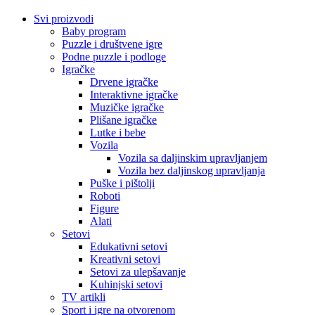
Svi proizvodi
Baby program
Puzzle i društvene igre
Podne puzzle i podloge
Igračke
Drvene igračke
Interaktivne igračke
Muzičke igračke
Plišane igračke
Lutke i bebe
Vozila
Vozila sa daljinskim upravljanjem
Vozila bez daljinskog upravljanja
Puške i pištolji
Roboti
Figure
Alati
Setovi
Edukativni setovi
Kreativni setovi
Setovi za ulepšavanje
Kuhinjski setovi
TV artikli
Sport i igre na otvorenom