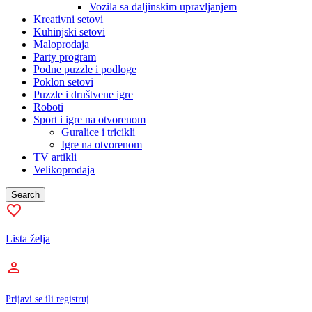
Vozila sa daljinskim upravljanjem
Kreativni setovi
Kuhinjski setovi
Maloprodaja
Party program
Podne puzzle i podloge
Poklon setovi
Puzzle i društvene igre
Roboti
Sport i igre na otvorenom
Guralice i tricikli
Igre na otvorenom
TV artikli
Velikoprodaja
Search
Lista želja
Prijavi se ili registruj