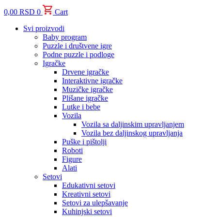
0,00
RSD
0
Cart
Svi proizvodi
Baby program
Puzzle i društvene igre
Podne puzzle i podloge
Igračke
Drvene igračke
Interaktivne igračke
Muzičke igračke
Plišane igračke
Lutke i bebe
Vozila
Vozila sa daljinskim upravljanjem
Vozila bez daljinskog upravljanja
Puške i pištolji
Roboti
Figure
Alati
Setovi
Edukativni setovi
Kreativni setovi
Setovi za ulepšavanje
Kuhinjski setovi