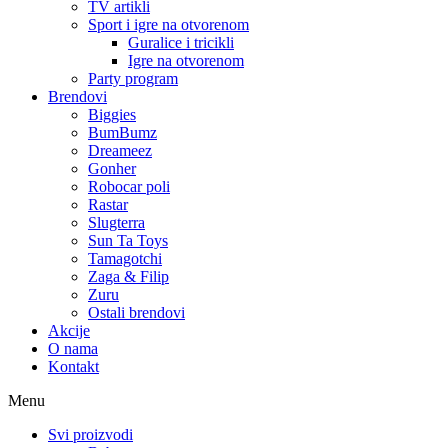
TV artikli
Sport i igre na otvorenom
Guralice i tricikli
Igre na otvorenom
Party program
Brendovi
Biggies
BumBumz
Dreameez
Gonher
Robocar poli
Rastar
Slugterra
Sun Ta Toys
Tamagotchi
Zaga & Filip
Zuru
Ostali brendovi
Akcije
O nama
Kontakt
Menu
Svi proizvodi