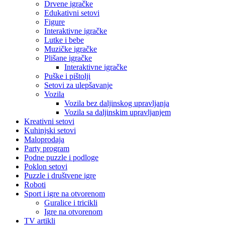
Drvene igračke
Edukativni setovi
Figure
Interaktivne igračke
Lutke i bebe
Muzičke igračke
Plišane igračke
Interaktivne igračke
Puške i pištolji
Setovi za ulepšavanje
Vozila
Vozila bez daljinskog upravljanja
Vozila sa daljinskim upravljanjem
Kreativni setovi
Kuhinjski setovi
Maloprodaja
Party program
Podne puzzle i podloge
Poklon setovi
Puzzle i društvene igre
Roboti
Sport i igre na otvorenom
Guralice i tricikli
Igre na otvorenom
TV artikli