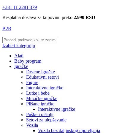
+381 11 2281 379
Besplatna dostava za kupovinu preko
2.990 RSD
B2B
Izaberi kategoriju
Alati
Baby program
Igračke
Drvene igračke
Edukativni setovi
Figure
Interaktivne igračke
Lutke i bebe
Muzičke igračke
Plišane igračke
Interaktivne igračke
Puške i pištolji
Setovi za ulepšavanje
Vozila
Vozila bez daljinskog upravljanja