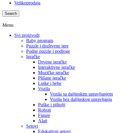
Velikoprodaja
Search
Menu
Svi proizvodi
Baby program
Puzzle i društvene igre
Podne puzzle i podloge
Igračke
Drvene igračke
Interaktivne igračke
Muzičke igračke
Plišane igračke
Lutke i bebe
Vozila
Vozila sa daljinskim upravljanjem
Vozila bez daljinskog upravljanja
Puške i pištolji
Roboti
Figure
Alati
Setovi
Edukativni setovi