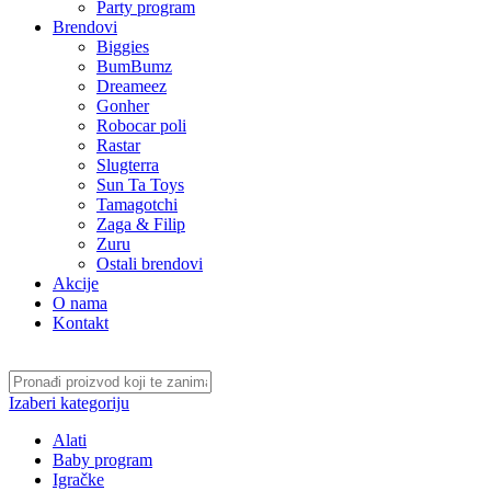
Party program
Brendovi
Biggies
BumBumz
Dreameez
Gonher
Robocar poli
Rastar
Slugterra
Sun Ta Toys
Tamagotchi
Zaga & Filip
Zuru
Ostali brendovi
Akcije
O nama
Kontakt
Izaberi kategoriju
Alati
Baby program
Igračke