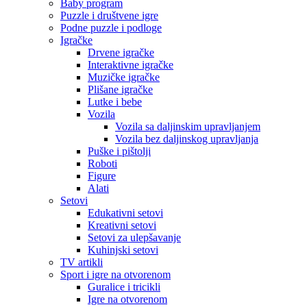
Baby program
Puzzle i društvene igre
Podne puzzle i podloge
Igračke
Drvene igračke
Interaktivne igračke
Muzičke igračke
Plišane igračke
Lutke i bebe
Vozila
Vozila sa daljinskim upravljanjem
Vozila bez daljinskog upravljanja
Puške i pištolji
Roboti
Figure
Alati
Setovi
Edukativni setovi
Kreativni setovi
Setovi za ulepšavanje
Kuhinjski setovi
TV artikli
Sport i igre na otvorenom
Guralice i tricikli
Igre na otvorenom