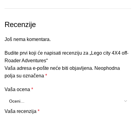
Recenzije
Još nema komentara.
Budite prvi koji će napisati recenziju za „Lego city 4X4 off-
Roader Adventures“
Vaša adresa e-pošte neće biti objavljena.
Neophodna
polja su označena
*
Vaša ocena
*
Vaša recenzija
*