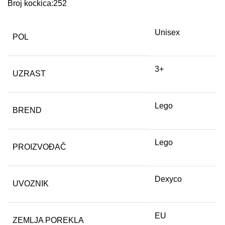
Broj kockica:252
Unisex
POL
3+
UZRAST
Lego
BREND
Lego
PROIZVOĐAČ
Dexyco
UVOZNIK
EU
ZEMLJA POREKLA