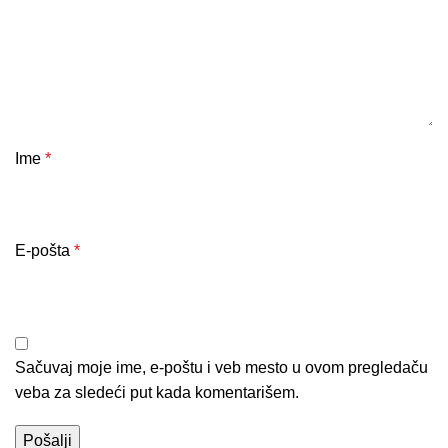
Ime
*
E-pošta
*
Sačuvaj moje ime, e-poštu i veb mesto u ovom pregledaču
veba za sledeći put kada komentarišem.