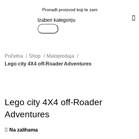
Svi proizvodi
Izaberi kategoriju
Search
Početna
Shop
Maloprodaja
Lego city 4X4 off-Roader Adventures
Uvećaj sliku proizvoda
Lego city 4X4 off-Roader
Adventures
Na zalihama