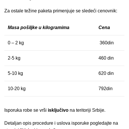
Za ostale težine paketa primenjuje se sledeći cenovnik:
Masa pošiljke u kilogramima
Cena
0 – 2 kg
360din
2-5 kg
460 din
5-10 kg
620 din
10-20 kg
792din
Isporuka robe se vrši
isključivo
na teritoriji Srbije.
Detaljan opis procedure i uslova isporuke pogledajte na