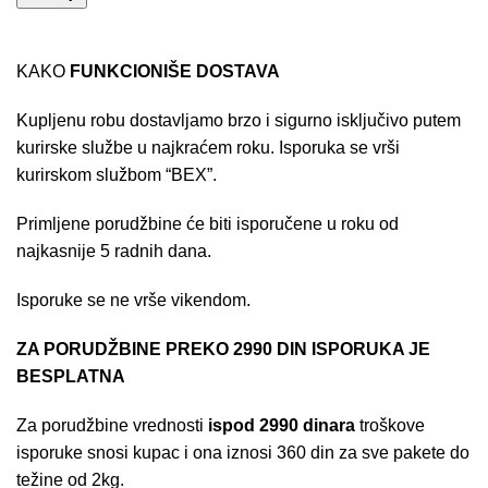
KAKO
FUNKCIONIŠE DOSTAVA
Kupljenu robu dostavljamo brzo i sigurno isključivo putem
kurirske službe u najkraćem roku. Isporuka se vrši
kurirskom službom “BEX”.
Primljene porudžbine će biti isporučene u roku od
najkasnije 5 radnih dana.
Isporuke se ne vrše vikendom.
ZA PORUDŽBINE PREKO 2990 DIN ISPORUKA JE
BESPLATNA
Za porudžbine vrednosti
ispod 2990 dinara
troškove
isporuke snosi kupac i ona iznosi 360 din za sve pakete do
težine od 2kg.