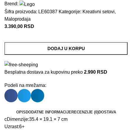
Brend:
Šifra proizvoda:
LE60387
Kategorije:
Kreativni setovi
,
Maloprodaja
3.390,00
RSD
DODAJ U KORPU
Besplatna dostava za kupovinu preko
2.990 RSD
Podeli na mrežama:
OPIS
DODATNE INFORMACIJE
RECENZIJE (0)
DOSTAVA
cDimenzije:35.4 × 19.1 × 7 cm
Uzrast:6+