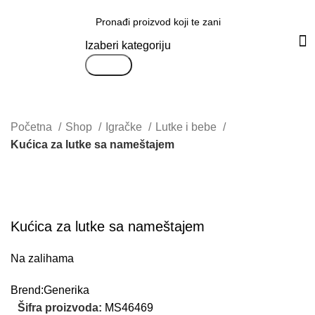
Svi proizvodi
Izaberi kategoriju
Search
Početna
Shop
Igračke
Lutke i bebe
Kućica za lutke sa nameštajem
Uvećaj sliku proizvoda
Kućica za lutke sa nameštajem
Na zalihama
Brend:
Generika
Šifra proizvoda:
MS46469