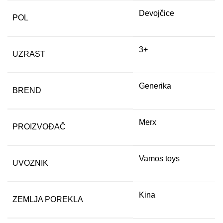
Devojčice
POL
3+
UZRAST
Generika
BREND
Merx
PROIZVOĐAČ
Vamos toys
UVOZNIK
Kina
ZEMLJA POREKLA