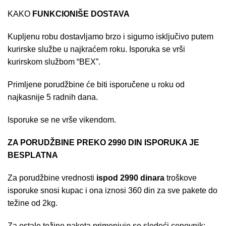
KAKO
FUNKCIONIŠE DOSTAVA
Kupljenu robu dostavljamo brzo i sigurno isključivo putem
kurirske službe u najkraćem roku. Isporuka se vrši
kurirskom službom “BEX”.
Primljene porudžbine će biti isporučene u roku od
najkasnije 5 radnih dana.
Isporuke se ne vrše vikendom.
ZA PORUDŽBINE PREKO 2990 DIN ISPORUKA JE
BESPLATNA
Za porudžbine vrednosti
ispod 2990 dinara
troškove
isporuke snosi kupac i ona iznosi 360 din za sve pakete do
težine od 2kg.
Za ostale težine paketa primenjuje se sledeći cenovnik: