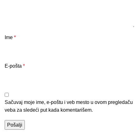
Ime
*
E-pošta
*
Sačuvaj moje ime, e-poštu i veb mesto u ovom pregledaču
veba za sledeći put kada komentarišem.