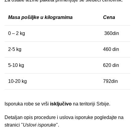
Masa pošiljke u kilogramima
Cena
0 – 2 kg
360din
2-5 kg
460 din
5-10 kg
620 din
10-20 kg
792din
Isporuka robe se vrši
isključivo
na teritoriji Srbije.
Detaljan opis procedure i uslova isporuke pogledajte na
stranici "
Uslovi isporuke
".