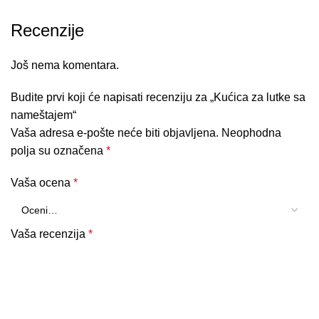
Recenzije
Još nema komentara.
Budite prvi koji će napisati recenziju za „Kućica za lutke sa
nameštajem“
Vaša adresa e-pošte neće biti objavljena.
Neophodna
polja su označena
*
Vaša ocena
*
Vaša recenzija
*