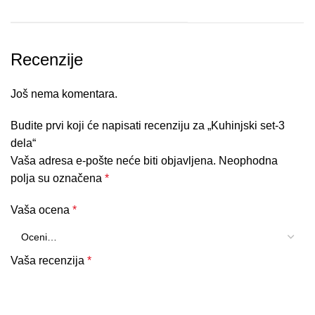
Recenzije
Još nema komentara.
Budite prvi koji će napisati recenziju za „Kuhinjski set-3
dela“
Vaša adresa e-pošte neće biti objavljena.
Neophodna
polja su označena
*
Vaša ocena
*
Vaša recenzija
*