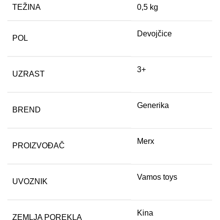
TEŽINA
0,5 kg
Devojčice
POL
3+
UZRAST
Generika
BREND
Merx
PROIZVOĐAČ
Vamos toys
UVOZNIK
Kina
ZEMLJA POREKLA