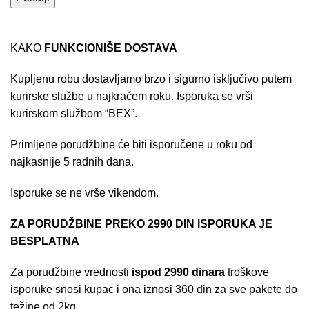
KAKO
FUNKCIONIŠE DOSTAVA
Kupljenu robu dostavljamo brzo i sigurno isključivo putem
kurirske službe u najkraćem roku. Isporuka se vrši
kurirskom službom “BEX”.
Primljene porudžbine će biti isporučene u roku od
najkasnije 5 radnih dana.
Isporuke se ne vrše vikendom.
ZA PORUDŽBINE PREKO 2990 DIN ISPORUKA JE
BESPLATNA
Za porudžbine vrednosti
ispod 2990 dinara
troškove
isporuke snosi kupac i ona iznosi 360 din za sve pakete do
težine od 2kg.