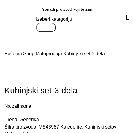
Svi proizvodi
Izaberi kategoriju
Search
Početna
Shop
Maloprodaja
Kuhinjski set-3 dela
Uvećaj sliku proizvoda
Kuhinjski set-3 dela
Na zalihama
Brend:
Generika
Šifra proizvoda:
MS43987
Kategorije:
Kuhinjski setovi
,