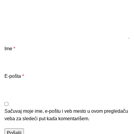
Ime
*
E-pošta
*
Sačuvaj moje ime, e-poštu i veb mesto u ovom pregledaču
veba za sledeći put kada komentarišem.