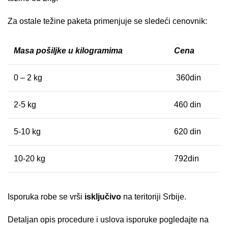
Za ostale težine paketa primenjuje se sledeći cenovnik:
Masa pošiljke u kilogramima
Cena
0 – 2 kg
360din
2-5 kg
460 din
5-10 kg
620 din
10-20 kg
792din
Isporuka robe se vrši
isključivo
na teritoriji Srbije.
Detaljan opis procedure i uslova isporuke pogledajte na