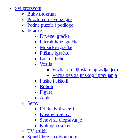
Svi proizvodi
Baby program
Puzzle i društvene igre
Podne puzzle i podloge
Igračke
Drvene igračke
Interaktivne igračke
Muzičke igračke
Plišane igračke
Lutke i bebe
Vozila
Vozila sa daljinskim upravljanjem
Vozila bez daljinskog upravljanja
Puške i pištolji
Roboti
Figure
Alati
Setovi
Edukativni setovi
Kreativni setovi
Setovi za ulepšavanje
Kuhinjski setovi
TV artikli
Sport i igre na otvorenom