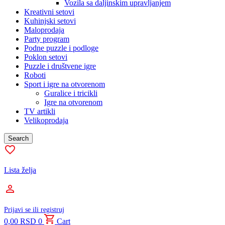
Vozila sa daljinskim upravljanjem
Kreativni setovi
Kuhinjski setovi
Maloprodaja
Party program
Podne puzzle i podloge
Poklon setovi
Puzzle i društvene igre
Roboti
Sport i igre na otvorenom
Guralice i tricikli
Igre na otvorenom
TV artikli
Velikoprodaja
Search
Lista želja
Prijavi se ili registruj
0,00
RSD
0
Cart