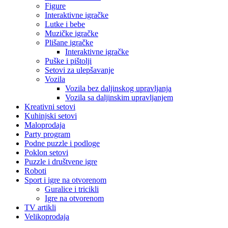
Figure
Interaktivne igračke
Lutke i bebe
Muzičke igračke
Plišane igračke
Interaktivne igračke
Puške i pištolji
Setovi za ulepšavanje
Vozila
Vozila bez daljinskog upravljanja
Vozila sa daljinskim upravljanjem
Kreativni setovi
Kuhinjski setovi
Maloprodaja
Party program
Podne puzzle i podloge
Poklon setovi
Puzzle i društvene igre
Roboti
Sport i igre na otvorenom
Guralice i tricikli
Igre na otvorenom
TV artikli
Velikoprodaja