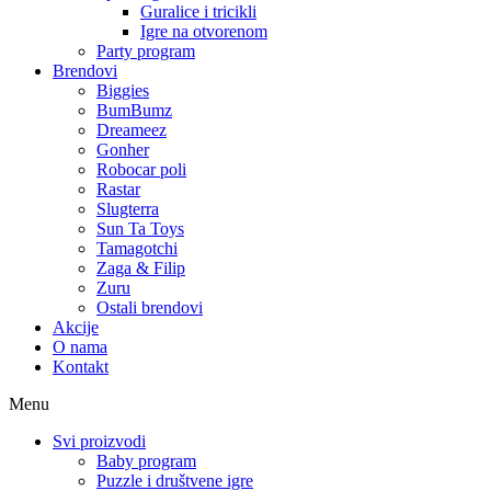
Guralice i tricikli
Igre na otvorenom
Party program
Brendovi
Biggies
BumBumz
Dreameez
Gonher
Robocar poli
Rastar
Slugterra
Sun Ta Toys
Tamagotchi
Zaga & Filip
Zuru
Ostali brendovi
Akcije
O nama
Kontakt
Menu
Svi proizvodi
Baby program
Puzzle i društvene igre