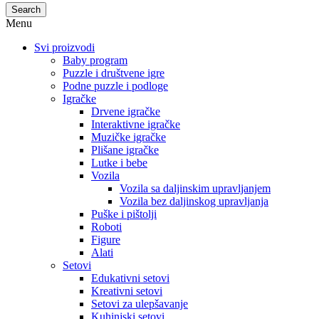
Search
Menu
Svi proizvodi
Baby program
Puzzle i društvene igre
Podne puzzle i podloge
Igračke
Drvene igračke
Interaktivne igračke
Muzičke igračke
Plišane igračke
Lutke i bebe
Vozila
Vozila sa daljinskim upravljanjem
Vozila bez daljinskog upravljanja
Puške i pištolji
Roboti
Figure
Alati
Setovi
Edukativni setovi
Kreativni setovi
Setovi za ulepšavanje
Kuhinjski setovi