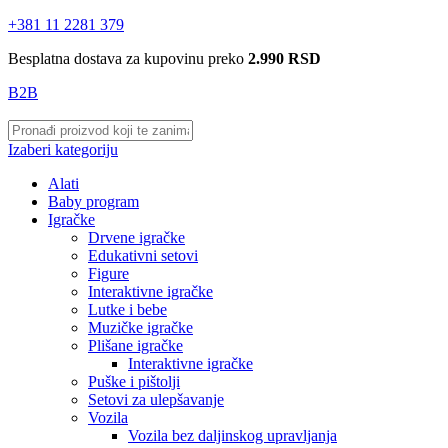
+381 11 2281 379
Besplatna dostava za kupovinu preko
2.990 RSD
B2B
Izaberi kategoriju
Alati
Baby program
Igračke
Drvene igračke
Edukativni setovi
Figure
Interaktivne igračke
Lutke i bebe
Muzičke igračke
Plišane igračke
Interaktivne igračke
Puške i pištolji
Setovi za ulepšavanje
Vozila
Vozila bez daljinskog upravljanja