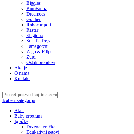
Biggies
BumBumz
Dreameez
Gonher
Robocar poli
Rastar
Slugterra
Sun Ta Toys
Tamagotchi
Zaga & Filip
Zuru
Ostali brendovi
Akcije
O nama
Kontakt
Izaberi kategoriju
Alati
Baby program
Igračke
Drvene igračke
Edukativni setovi