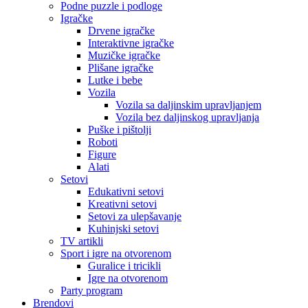
Podne puzzle i podloge
Igračke
Drvene igračke
Interaktivne igračke
Muzičke igračke
Plišane igračke
Lutke i bebe
Vozila
Vozila sa daljinskim upravljanjem
Vozila bez daljinskog upravljanja
Puške i pištolji
Roboti
Figure
Alati
Setovi
Edukativni setovi
Kreativni setovi
Setovi za ulepšavanje
Kuhinjski setovi
TV artikli
Sport i igre na otvorenom
Guralice i tricikli
Igre na otvorenom
Party program
Brendovi