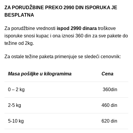
ZA PORUDŽBINE PREKO 2990 DIN ISPORUKA JE
BESPLATNA
Za porudžbine vrednosti
ispod 2990 dinara
troškove
isporuke snosi kupac i ona iznosi 360 din za sve pakete do
težine od 2kg.
Za ostale težine paketa primenjuje se sledeći cenovnik:
Masa pošiljke u kilogramima
Cena
0 – 2 kg
360din
2-5 kg
460 din
5-10 kg
620 din