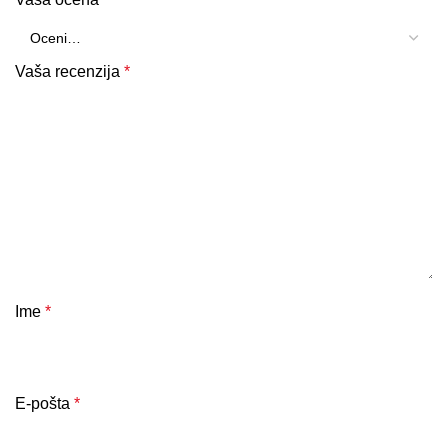
Vaša recenzija
*
Ime
*
E-pošta
*