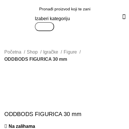
Svi proizvodi
Izaberi kategoriju
Search
Početna
Shop
Igračke
Figure
ODDBODS FIGURICA 30 mm
Uvećaj sliku proizvoda
ODDBODS FIGURICA 30 mm
Na zalihama