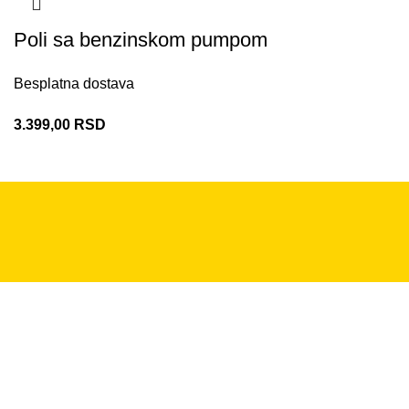
Poli sa benzinskom pumpom
Besplatna dostava
3.399,00
RSD
+381 11 2281 379
info@vamos.rs