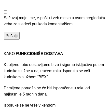
Sačuvaj moje ime, e-poštu i veb mesto u ovom pregledaču
veba za sledeći put kada komentarišem.
KAKO
FUNKCIONIŠE DOSTAVA
Kupljenu robu dostavljamo brzo i sigurno isključivo putem
kurirske službe u najkraćem roku. Isporuka se vrši
kurirskom službom “BEX”.
Primljene porudžbine će biti isporučene u roku od
najkasnije 5 radnih dana.
Isporuke se ne vrše vikendom.