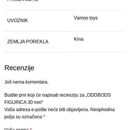
Vamos toys
UVOZNIK
Kina
ZEMLJA POREKLA
Recenzije
Još nema komentara.
Budite prvi koji će napisati recenziju za „ODDBODS
FIGURICA 30 mm“
Vaša adresa e-pošte neće biti objavljena.
Neophodna
polja su označena
*
Vaša ocena
*