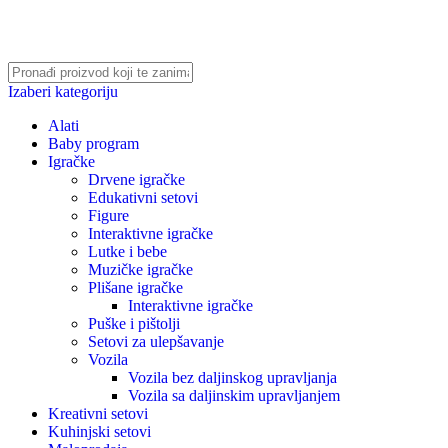
Izaberi kategoriju
Alati
Baby program
Igračke
Drvene igračke
Edukativni setovi
Figure
Interaktivne igračke
Lutke i bebe
Muzičke igračke
Plišane igračke
Interaktivne igračke
Puške i pištolji
Setovi za ulepšavanje
Vozila
Vozila bez daljinskog upravljanja
Vozila sa daljinskim upravljanjem
Kreativni setovi
Kuhinjski setovi