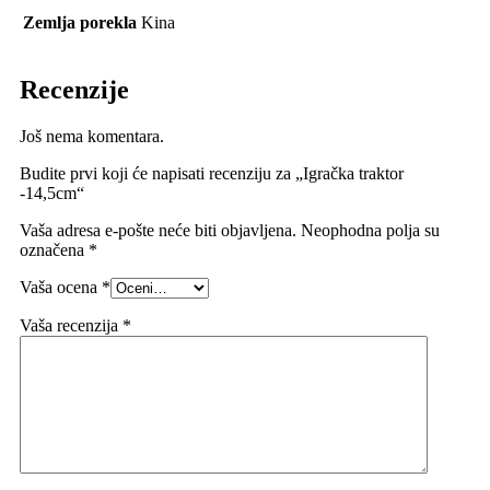
Zemlja porekla
Kina
Recenzije
Još nema komentara.
Budite prvi koji će napisati recenziju za „Igračka traktor
-14,5cm“
Vaša adresa e-pošte neće biti objavljena.
Neophodna polja su
označena
*
Vaša ocena
*
Vaša recenzija
*