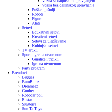
Vozila sa daljinskim upravljanjem
Vozila bez daljinskog upravljanja
Puške i pištolji
Roboti
Figure
Alati
Setovi
Edukativni setovi
Kreativni setovi
Setovi za ulepšavanje
Kuhinjski setovi
TV artikli
Sport i igre na otvorenom
Guralice i tricikli
Igre na otvorenom
Party program
Brendovi
Biggies
BumBumz
Dreameez
Gonher
Robocar poli
Rastar
Slugterra
Sun Ta Toys