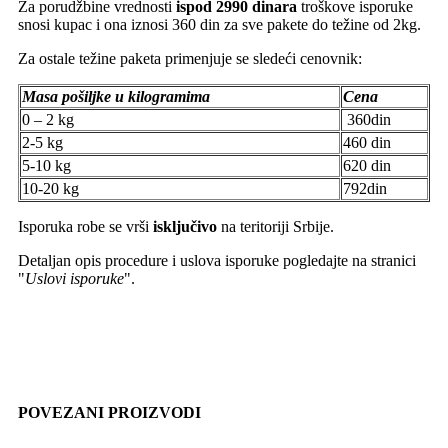
Za porudžbine vrednosti
ispod 2990 dinara
troškove isporuke
snosi kupac i ona iznosi 360 din za sve pakete do težine od 2kg.
Za ostale težine paketa primenjuje se sledeći cenovnik:
Masa pošiljke u kilogramima
Cena
0 – 2 kg
360din
2-5 kg
460 din
5-10 kg
620 din
10-20 kg
792din
Isporuka robe se vrši
isključivo
na teritoriji Srbije.
Detaljan opis procedure i uslova isporuke pogledajte na stranici
"
Uslovi isporuke
".
POVEZANI PROIZVODI