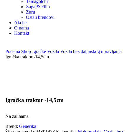
Tamagotchi
Zaga & Filip
Zuru
Ostali brendovi
Akcije
O nama
Kontakt
Početna
Shop
Igračke
Vozila
Vozila bez daljinskog upravljanja
Igračka traktor -14,5cm
Uvećaj sliku proizvoda
Igračka traktor -14,5cm
Na zalihama
Brend:
Generika
Šifra proizvoda:
MS01478
Kategorije:
Maloprodaja
,
Vozila bez