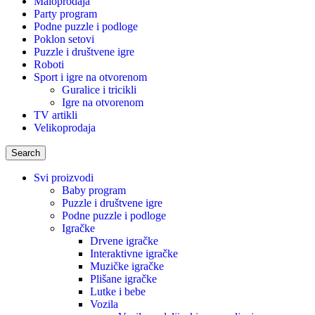
Maloprodaja
Party program
Podne puzzle i podloge
Poklon setovi
Puzzle i društvene igre
Roboti
Sport i igre na otvorenom
Guralice i tricikli
Igre na otvorenom
TV artikli
Velikoprodaja
Search
Svi proizvodi
Baby program
Puzzle i društvene igre
Podne puzzle i podloge
Igračke
Drvene igračke
Interaktivne igračke
Muzičke igračke
Plišane igračke
Lutke i bebe
Vozila