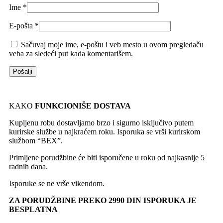
Ime
*
E-pošta
*
Sačuvaj moje ime, e-poštu i veb mesto u ovom pregledaču
veba za sledeći put kada komentarišem.
KAKO
FUNKCIONIŠE DOSTAVA
Kupljenu robu dostavljamo brzo i sigurno isključivo putem
kurirske službe u najkraćem roku. Isporuka se vrši kurirskom
službom “BEX”.
Primljene porudžbine će biti isporučene u roku od najkasnije 5
radnih dana.
Isporuke se ne vrše vikendom.
ZA PORUDŽBINE PREKO 2990 DIN ISPORUKA JE
BESPLATNA