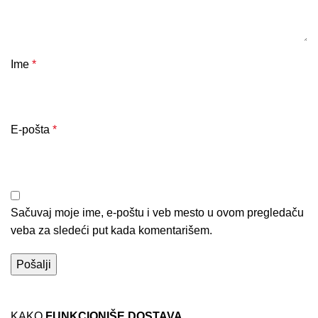
Ime
*
E-pošta
*
Sačuvaj moje ime, e-poštu i veb mesto u ovom pregledaču
veba za sledeći put kada komentarišem.
KAKO
FUNKCIONIŠE DOSTAVA