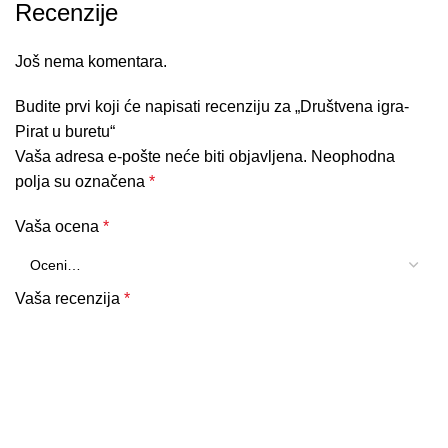
Recenzije
Još nema komentara.
Budite prvi koji će napisati recenziju za „Društvena igra-
Pirat u buretu“
Vaša adresa e-pošte neće biti objavljena.
Neophodna
polja su označena
*
Vaša ocena
*
Vaša recenzija
*