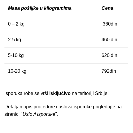
Masa pošiljke u kilogramima
Cena
0 – 2 kg
360din
2-5 kg
460 din
5-10 kg
620 din
10-20 kg
792din
Isporuka robe se vrši
isključivo
na teritoriji Srbije.
Detaljan opis procedure i uslova isporuke pogledajte na
stranici "
Uslovi isporuke
".