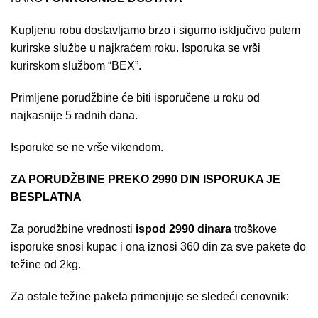
Kupljenu robu dostavljamo brzo i sigurno isključivo putem
kurirske službe u najkraćem roku. Isporuka se vrši
kurirskom službom “BEX”.
Primljene porudžbine će biti isporučene u roku od
najkasnije 5 radnih dana.
Isporuke se ne vrše vikendom.
ZA PORUDŽBINE PREKO 2990 DIN ISPORUKA JE
BESPLATNA
Za porudžbine vrednosti
ispod 2990 dinara
troškove
isporuke snosi kupac i ona iznosi 360 din za sve pakete do
težine od 2kg.
Za ostale težine paketa primenjuje se sledeći cenovnik: