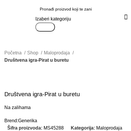
Svi proizvodi
Izaberi kategoriju
Search
Početna
Shop
Maloprodaja
Društvena igra-Pirat u buretu
Uvećaj sliku proizvoda
Društvena igra-Pirat u buretu
Na zalihama
Brend:
Generika
Šifra proizvoda:
MS45288
Kategorija:
Maloprodaja