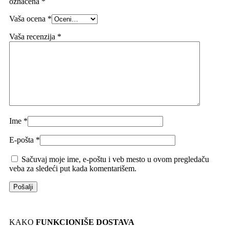
označena
*
Vaša ocena
*
Vaša recenzija
*
Ime
*
E-pošta
*
Sačuvaj moje ime, e-poštu i veb mesto u ovom pregledaču
veba za sledeći put kada komentarišem.
KAKO
FUNKCIONIŠE DOSTAVA