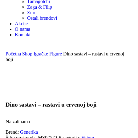
Tamagotchi
Zaga & Filip
Zuru
Ostali brendovi
Akcije
O nama
Kontakt
Početna
Shop
Igračke
Figure
Dino sastavi – rastavi u crvenoj
boji
Uvećaj sliku proizvoda
Dino sastavi – rastavi u crvenoj boji
Na zalihama
Brend:
Generika
Šifra proizvoda:
MS07572
Kategorija:
Figure