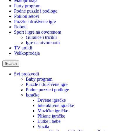
Maloprodaja
Party program
Podne puzzle i podloge
Poklon setovi
Puzzle i društvene igre
Roboti
Sport i igre na otvorenom
Guralice i tricikli
Igre na otvorenom
TV artikli
Velikoprodaja
Search
Svi proizvodi
Baby program
Puzzle i društvene igre
Podne puzzle i podloge
Igračke
Drvene igračke
Interaktivne igračke
Muzičke igračke
Plišane igračke
Lutke i bebe
Vozila