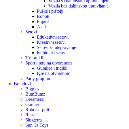
Vozila sa daljinskim upravljanjem
Vozila bez daljinskog upravljanja
Puške i pištolji
Roboti
Figure
Alati
Setovi
Edukativni setovi
Kreativni setovi
Setovi za ulepšavanje
Kuhinjski setovi
TV artikli
Sport i igre na otvorenom
Guralice i tricikli
Igre na otvorenom
Party program
Brendovi
Biggies
BumBumz
Dreameez
Gonher
Robocar poli
Rastar
Slugterra
Sun Ta Toys