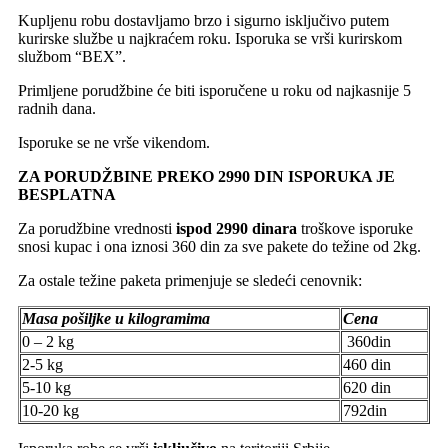
Kupljenu robu dostavljamo brzo i sigurno isključivo putem
kurirske službe u najkraćem roku. Isporuka se vrši kurirskom
službom “BEX”.
Primljene porudžbine će biti isporučene u roku od najkasnije 5
radnih dana.
Isporuke se ne vrše vikendom.
ZA PORUDŽBINE PREKO 2990 DIN ISPORUKA JE
BESPLATNA
Za porudžbine vrednosti
ispod 2990 dinara
troškove isporuke
snosi kupac i ona iznosi 360 din za sve pakete do težine od 2kg.
Za ostale težine paketa primenjuje se sledeći cenovnik:
Masa pošiljke u kilogramima
Cena
0 – 2 kg
360din
2-5 kg
460 din
5-10 kg
620 din
10-20 kg
792din