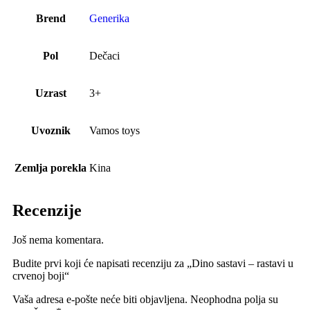
Brend
Generika
Pol
Dečaci
Uzrast
3+
Uvoznik
Vamos toys
Zemlja porekla
Kina
Recenzije
Još nema komentara.
Budite prvi koji će napisati recenziju za „Dino sastavi – rastavi u
crvenoj boji“
Vaša adresa e-pošte neće biti objavljena.
Neophodna polja su