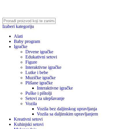
Izaberi kategoriju
Alati
Baby program
Igračke
Drvene igračke
Edukativni setovi
Figure
Interaktivne igračke
Lutke i bebe
Muzičke igračke
Plišane igračke
Interaktivne igračke
Puške i pištolji
Setovi za ulepšavanje
Vozila
Vozila bez daljinskog upravljanja
Vozila sa daljinskim upravljanjem
Kreativni setovi
Kuhinjski setovi