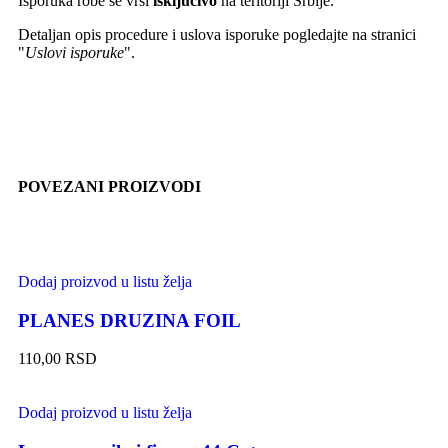
Isporuka robe se vrši
isključivo
na teritoriji Srbije.
Detaljan opis procedure i uslova isporuke pogledajte na stranici
"
Uslovi isporuke
".
POVEZANI PROIZVODI
Dodaj proizvod u listu želja
PLANES DRUZINA FOIL
110,00
RSD
Dodaj proizvod u listu želja