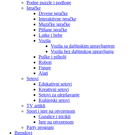
Podne puzzle i podloge
Igračke
Drvene igračke
Interaktivne igračke
Muzičke igračke
Plišane igračke
Lutke i bebe
Vozila
Vozila sa daljinskim upravljanjem
Vozila bez daljinskog upravljanja
Puške i pištolji
Roboti
Figure
Alati
Setovi
Edukativni setovi
Kreativni setovi
Setovi za ulepšavanje
Kuhinjski setovi
TV artikli
Sport i igre na otvorenom
Guralice i tricikli
Igre na otvorenom
Party program
Brendovi