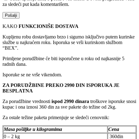
za sledeći put kada komentarišem.
KAKO
FUNKCIONIŠE DOSTAVA
Kupljenu robu dostavljamo brzo i sigurno isključivo putem kurirske
službe u najkraćem roku. Isporuka se vrši kurirskom službom
“BEX”.
Primljene porudžbine će biti isporučene u roku od najkasnije 5
radnih dana.
Isporuke se ne vrše vikendom.
ZA PORUDŽBINE PREKO 2990 DIN ISPORUKA JE
BESPLATNA
Za porudžbine vrednosti
ispod 2990 dinara
troškove isporuke snosi
kupac i ona iznosi 360 din za sve pakete do težine od 2kg.
Za ostale težine paketa primenjuje se sledeći cenovnik:
Masa pošiljke u kilogramima
Cena
0 – 2 kg
360din