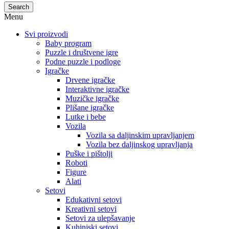
Search
Menu
Svi proizvodi
Baby program
Puzzle i društvene igre
Podne puzzle i podloge
Igračke
Drvene igračke
Interaktivne igračke
Muzičke igračke
Plišane igračke
Lutke i bebe
Vozila
Vozila sa daljinskim upravljanjem
Vozila bez daljinskog upravljanja
Puške i pištolji
Roboti
Figure
Alati
Setovi
Edukativni setovi
Kreativni setovi
Setovi za ulepšavanje
Kuhinjski setovi