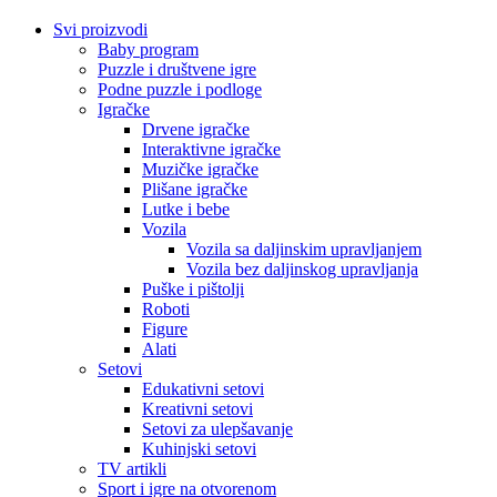
Svi proizvodi
Baby program
Puzzle i društvene igre
Podne puzzle i podloge
Igračke
Drvene igračke
Interaktivne igračke
Muzičke igračke
Plišane igračke
Lutke i bebe
Vozila
Vozila sa daljinskim upravljanjem
Vozila bez daljinskog upravljanja
Puške i pištolji
Roboti
Figure
Alati
Setovi
Edukativni setovi
Kreativni setovi
Setovi za ulepšavanje
Kuhinjski setovi
TV artikli
Sport i igre na otvorenom