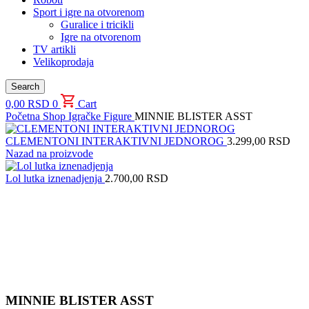
Sport i igre na otvorenom
Guralice i tricikli
Igre na otvorenom
TV artikli
Velikoprodaja
Search
0,00
RSD
0
Cart
Početna
Shop
Igračke
Figure
MINNIE BLISTER ASST
CLEMENTONI INTERAKTIVNI JEDNOROG
3.299,00
RSD
Nazad na proizvode
Lol lutka iznenadjenja
2.700,00
RSD
Uvećaj sliku proizvoda
MINNIE BLISTER ASST