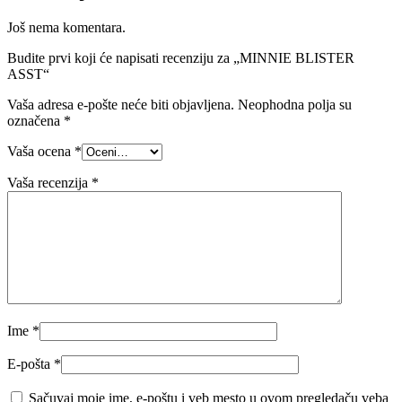
Još nema komentara.
Budite prvi koji će napisati recenziju za „MINNIE BLISTER
ASST“
Vaša adresa e-pošte neće biti objavljena.
Neophodna polja su
označena
*
Vaša ocena
*
Vaša recenzija
*
Ime
*
E-pošta
*
Sačuvaj moje ime, e-poštu i veb mesto u ovom pregledaču veba