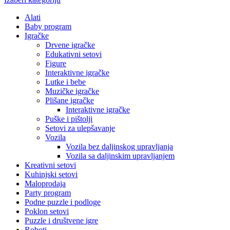
Alati
Baby program
Igračke
Drvene igračke
Edukativni setovi
Figure
Interaktivne igračke
Lutke i bebe
Muzičke igračke
Plišane igračke
Interaktivne igračke
Puške i pištolji
Setovi za ulepšavanje
Vozila
Vozila bez daljinskog upravljanja
Vozila sa daljinskim upravljanjem
Kreativni setovi
Kuhinjski setovi
Maloprodaja
Party program
Podne puzzle i podloge
Poklon setovi
Puzzle i društvene igre
Roboti