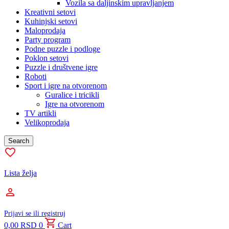
Vozila sa daljinskim upravljanjem
Kreativni setovi
Kuhinjski setovi
Maloprodaja
Party program
Podne puzzle i podloge
Poklon setovi
Puzzle i društvene igre
Roboti
Sport i igre na otvorenom
Guralice i tricikli
Igre na otvorenom
TV artikli
Velikoprodaja
Search
Lista želja
Prijavi se ili registruj
0,00
RSD
0
Cart