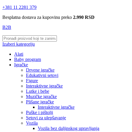
+381 11 2281 379
Besplatna dostava za kupovinu preko
2.990 RSD
B2B
Izaberi kategoriju
Alati
Baby program
Igračke
Drvene igračke
Edukativni setovi
Figure
Interaktivne igračke
Lutke i bebe
Muzičke igračke
Plišane igračke
Interaktivne igračke
Puške i pištolji
Setovi za ulepšavanje
Vozila
Vozila bez daljinskog upravljanja