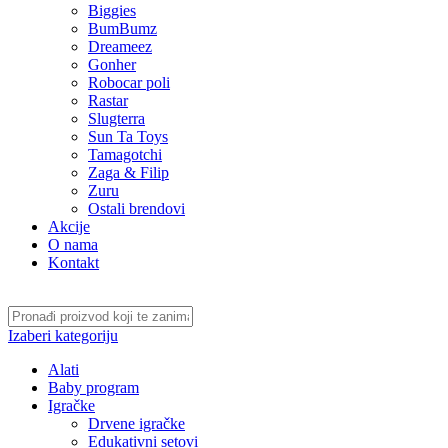
Biggies
BumBumz
Dreameez
Gonher
Robocar poli
Rastar
Slugterra
Sun Ta Toys
Tamagotchi
Zaga & Filip
Zuru
Ostali brendovi
Akcije
O nama
Kontakt
Izaberi kategoriju
Alati
Baby program
Igračke
Drvene igračke
Edukativni setovi