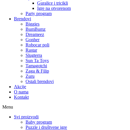
Guralice i tricikli
Igre na otvorenom
Party program
Brendovi
Biggies
BumBumz
Dreameez
Gonher
Robocar poli
Rastar
Slugterra
Sun Ta Toys
Tamagotchi
Zaga & Filip
Zuru
Ostali brendovi
Akcije
O nama
Kontakt
Menu
Svi proizvodi
Baby program
Puzzle i društvene igre