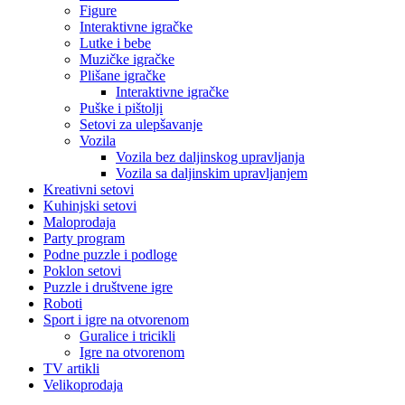
Figure
Interaktivne igračke
Lutke i bebe
Muzičke igračke
Plišane igračke
Interaktivne igračke
Puške i pištolji
Setovi za ulepšavanje
Vozila
Vozila bez daljinskog upravljanja
Vozila sa daljinskim upravljanjem
Kreativni setovi
Kuhinjski setovi
Maloprodaja
Party program
Podne puzzle i podloge
Poklon setovi
Puzzle i društvene igre
Roboti
Sport i igre na otvorenom
Guralice i tricikli
Igre na otvorenom
TV artikli
Velikoprodaja