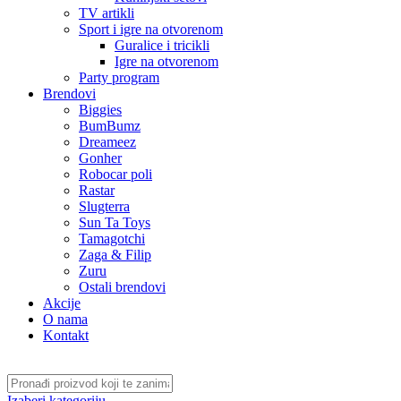
TV artikli
Sport i igre na otvorenom
Guralice i tricikli
Igre na otvorenom
Party program
Brendovi
Biggies
BumBumz
Dreameez
Gonher
Robocar poli
Rastar
Slugterra
Sun Ta Toys
Tamagotchi
Zaga & Filip
Zuru
Ostali brendovi
Akcije
O nama
Kontakt
Izaberi kategoriju