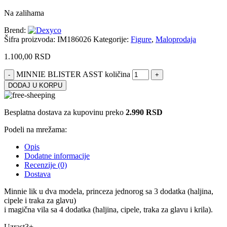
Na zalihama
Brend:
Šifra proizvoda:
IM186026
Kategorije:
Figure
,
Maloprodaja
1.100,00
RSD
MINNIE BLISTER ASST količina
DODAJ U KORPU
Besplatna dostava za kupovinu preko
2.990 RSD
Podeli na mrežama:
Opis
Dodatne informacije
Recenzije (0)
Dostava
Minnie lik u dva modela, princeza jednorog sa 3 dodatka (haljina,
cipele i traka za glavu)
i magična vila sa 4 dodatka (haljina, cipele, traka za glavu i krila).
Uzrast3+