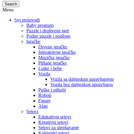
Search
Menu
Svi proizvodi
Baby program
Puzzle i društvene igre
Podne puzzle i podloge
Igračke
Drvene igračke
Interaktivne igračke
Muzičke igračke
Plišane igračke
Lutke i bebe
Vozila
Vozila sa daljinskim upravljanjem
Vozila bez daljinskog upravljanja
Puške i pištolji
Roboti
Figure
Alati
Setovi
Edukativni setovi
Kreativni setovi
Setovi za ulepšavanje
Kuhinjski setovi