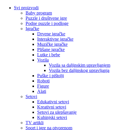
Svi proizvodi
Baby program
Puzzle i društvene igre
Podne puzzle i podloge
Igračke
Drvene igračke
Interaktivne igračke
Muzičke igračke
Plišane igračke
Lutke i bebe
Vozila
Vozila sa daljinskim upravljanjem
Vozila bez daljinskog upravljanja
Puške i pištolji
Roboti
Figure
Alati
Setovi
Edukativni setovi
Kreativni setovi
Setovi za ulepšavanje
Kuhinjski setovi
TV artikli
Sport i igre na otvorenom