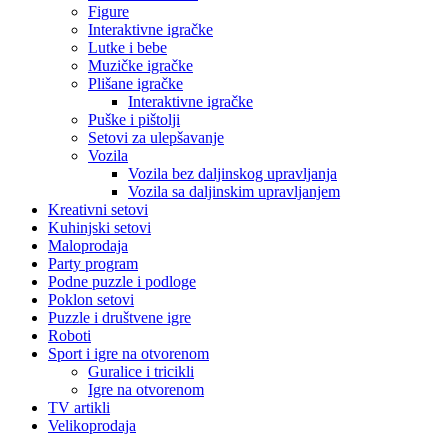
Figure
Interaktivne igračke
Lutke i bebe
Muzičke igračke
Plišane igračke
Interaktivne igračke
Puške i pištolji
Setovi za ulepšavanje
Vozila
Vozila bez daljinskog upravljanja
Vozila sa daljinskim upravljanjem
Kreativni setovi
Kuhinjski setovi
Maloprodaja
Party program
Podne puzzle i podloge
Poklon setovi
Puzzle i društvene igre
Roboti
Sport i igre na otvorenom
Guralice i tricikli
Igre na otvorenom
TV artikli
Velikoprodaja