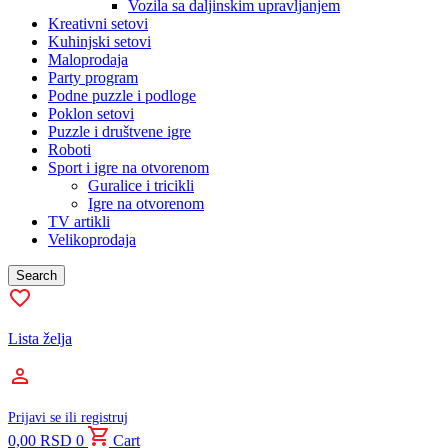
Vozila sa daljinskim upravljanjem
Kreativni setovi
Kuhinjski setovi
Maloprodaja
Party program
Podne puzzle i podloge
Poklon setovi
Puzzle i društvene igre
Roboti
Sport i igre na otvorenom
Guralice i tricikli
Igre na otvorenom
TV artikli
Velikoprodaja
Search
Lista želja
Prijavi se ili registruj
0,00
RSD
0
Cart