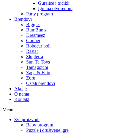
Guralice i tricikli
Igre na otvorenom
Party program
Brendovi
Biggies
BumBumz
Dreameez
Gonher
Robocar poli
Rastar
Slugterra
Sun Ta Toys
Tamagotchi
Zaga & Filip
Zuru
Ostali brendovi
Akcije
O nama
Kontakt
Menu
Svi proizvodi
Baby program
Puzzle i društvene igre