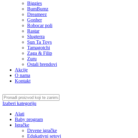
Biggies
BumBumz
Dreameez
Gonher
Robocar poli
Rastar
Slugterra
Sun Ta Toys
Tamagotchi
Zaga & Filip
Zuru
Ostali brendovi
Akcije
O nama
Kontakt
Izaberi kategoriju
Alati
Baby program
Igračke
Drvene igračke
Edukativni setovi