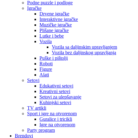
Podne puzzle i podloge
Igračke
Drvene igračke
Interaktivne igračke
Muzičke igračke
Plišane igračke
Lutke i bebe
Vozila
Vozila sa daljinskim upravljanjem
Vozila bez daljinskog upravljanja
Puške i pištolji
Roboti
Figure
Alati
Setovi
Edukativni setovi
Kreativni setovi
Setovi za ulepšavanje
Kuhinjski setovi
TV artikli
Sport i igre na otvorenom
Guralice i tricikli
Igre na otvorenom
Party program
Brendovi