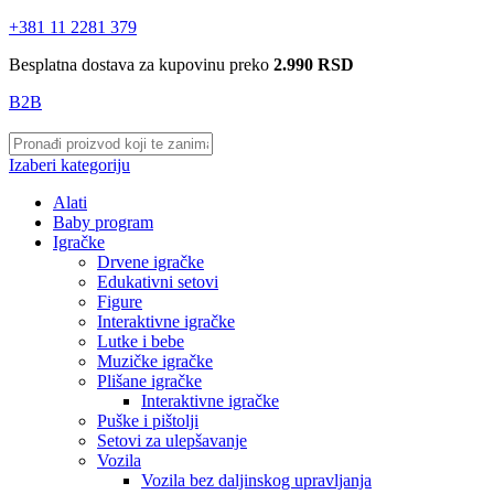
+381 11 2281 379
Besplatna dostava za kupovinu preko
2.990 RSD
B2B
Izaberi kategoriju
Alati
Baby program
Igračke
Drvene igračke
Edukativni setovi
Figure
Interaktivne igračke
Lutke i bebe
Muzičke igračke
Plišane igračke
Interaktivne igračke
Puške i pištolji
Setovi za ulepšavanje
Vozila
Vozila bez daljinskog upravljanja