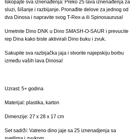
Iskopajte sva iznenađenja: Preko 25 lava iznenađenja za
sluzi, šišanje i razbijanje. Pronađite delove za jednog od
dva Dinosa i napravite svog T-Rex-a ili Spinosaurusa!
Umetnite Dino DNK u Dino SMASH-O-SAUR i prevucite
rep Dina kako biste aktivirali Dino buku i zvuk.
Sakupite sva razbijačka jaja i stvorite najepskiju borbu
između vaših lava Dinosa!
Uzrast: 5+ godina
Materijal: plastika, karton
Dimenzije: 27 x 28 x 17 cm
Set sadrži: Vatreno dino jaje sa 25 iznenadjenja sa
svetlima i zvukom