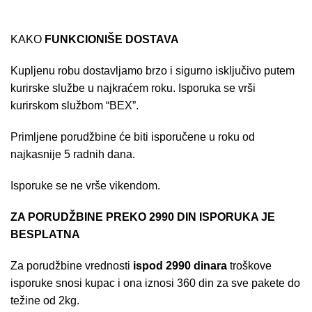
KAKO
FUNKCIONIŠE DOSTAVA
Kupljenu robu dostavljamo brzo i sigurno isključivo putem
kurirske službe u najkraćem roku. Isporuka se vrši
kurirskom službom “BEX”.
Primljene porudžbine će biti isporučene u roku od
najkasnije 5 radnih dana.
Isporuke se ne vrše vikendom.
ZA PORUDŽBINE PREKO 2990 DIN ISPORUKA JE
BESPLATNA
Za porudžbine vrednosti
ispod 2990 dinara
troškove
isporuke snosi kupac i ona iznosi 360 din za sve pakete do
težine od 2kg.