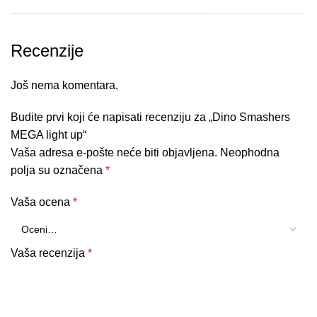
Recenzije
Još nema komentara.
Budite prvi koji će napisati recenziju za „Dino Smashers
MEGA light up“
Vaša adresa e-pošte neće biti objavljena.
Neophodna
polja su označena
*
Vaša ocena
*
Vaša recenzija
*