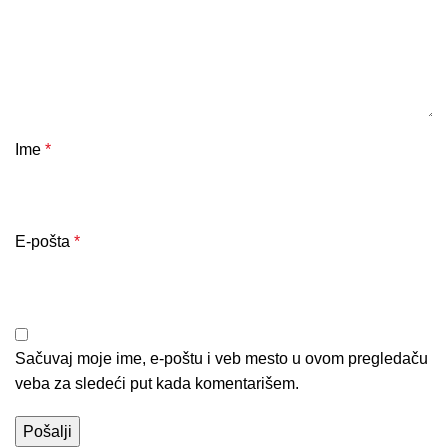
Ime
*
E-pošta
*
Sačuvaj moje ime, e-poštu i veb mesto u ovom pregledaču
veba za sledeći put kada komentarišem.