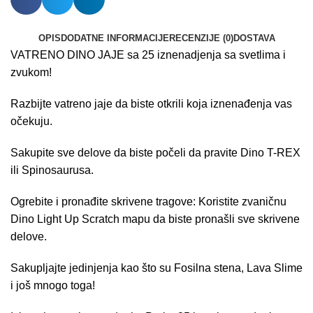
OPIS
DODATNE INFORMACIJE
RECENZIJE (0)
DOSTAVA
VATRENO DINO JAJE sa 25 iznenadjenja sa svetlima i
zvukom!
Razbijte vatreno jaje da biste otkrili koja iznenađenja vas
očekuju.
Sakupite sve delove da biste počeli da pravite Dino T-REX
ili Spinosaurusa.
Ogrebite i pronađite skrivene tragove: Koristite zvaničnu
Dino Light Up Scratch mapu da biste pronašli sve skrivene
delove.
Sakupljajte jedinjenja kao što su Fosilna stena, Lava Slime
i još mnogo toga!