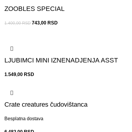
ZOOBLES SPECIAL
743,00
RSD
1.400,00
RSD
LJUBIMCI MINI IZNENADJENJA ASST
1.549,00
RSD
Crate creatures čudovištanca
Besplatna dostava
6.482,00
RSD