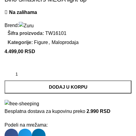
Na zalihama
Brend:
Šifra proizvoda:
TW16101
Kategorije:
Figure
,
Maloprodaja
4.499,00
RSD
DODAJ U KORPU
Besplatna dostava za kupovinu preko
2.990 RSD
Podeli na mrežama: