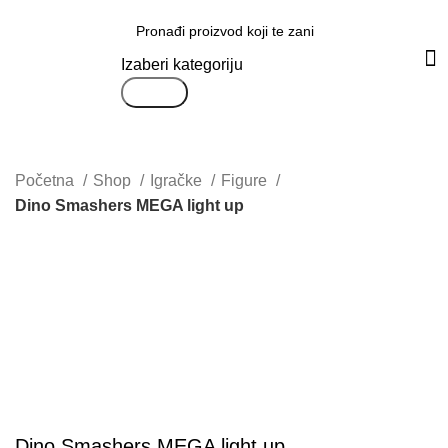
Svi proizvodi
Izaberi kategoriju
Search
Početna
Shop
Igračke
Figure
Dino Smashers MEGA light up
Uvećaj sliku proizvoda
Dino Smashers MEGA light up