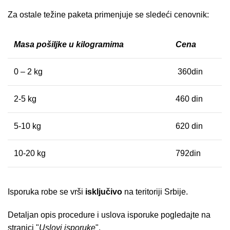
Za ostale težine paketa primenjuje se sledeći cenovnik:
Masa pošiljke u kilogramima
Cena
0 – 2 kg
360din
2-5 kg
460 din
5-10 kg
620 din
10-20 kg
792din
Isporuka robe se vrši
isključivo
na teritoriji Srbije.
Detaljan opis procedure i uslova isporuke pogledajte na
stranici "
Uslovi isporuke
".