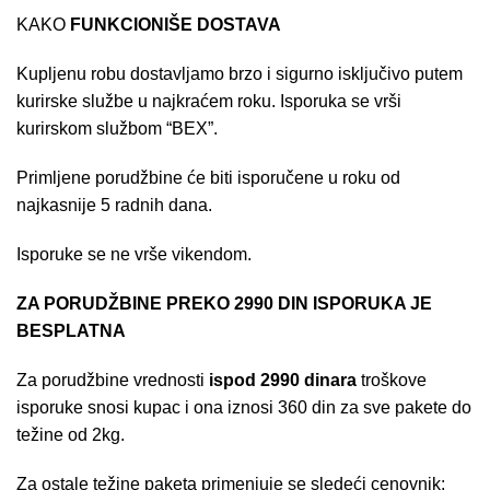
KAKO
FUNKCIONIŠE DOSTAVA
Kupljenu robu dostavljamo brzo i sigurno isključivo putem
kurirske službe u najkraćem roku. Isporuka se vrši
kurirskom službom “BEX”.
Primljene porudžbine će biti isporučene u roku od
najkasnije 5 radnih dana.
Isporuke se ne vrše vikendom.
ZA PORUDŽBINE PREKO 2990 DIN ISPORUKA JE
BESPLATNA
Za porudžbine vrednosti
ispod 2990 dinara
troškove
isporuke snosi kupac i ona iznosi 360 din za sve pakete do
težine od 2kg.
Za ostale težine paketa primenjuje se sledeći cenovnik: