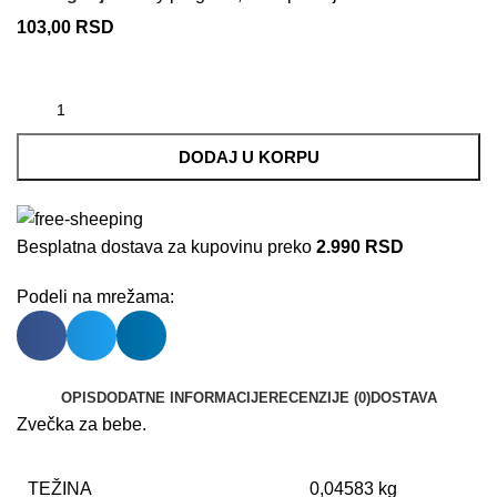
103,00
RSD
DODAJ U KORPU
Besplatna dostava za kupovinu preko
2.990 RSD
Podeli na mrežama:
OPIS
DODATNE INFORMACIJE
RECENZIJE (0)
DOSTAVA
Zvečka za bebe.
TEŽINA
0,04583 kg