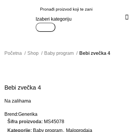
Svi proizvodi
Izaberi kategoriju
Search
Početna
Shop
Baby program
Bebi zvečka 4
Uvećaj sliku proizvoda
Bebi zvečka 4
Na zalihama
Brend:
Generika
Šifra proizvoda:
MS45078
Kategorije:
Baby program
,
Maloprodaja