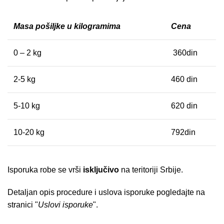
Masa pošiljke u kilogramima
Cena
0 – 2 kg
360din
2-5 kg
460 din
5-10 kg
620 din
10-20 kg
792din
Isporuka robe se vrši
isključivo
na teritoriji Srbije.
Detaljan opis procedure i uslova isporuke pogledajte na
stranici "
Uslovi isporuke
".