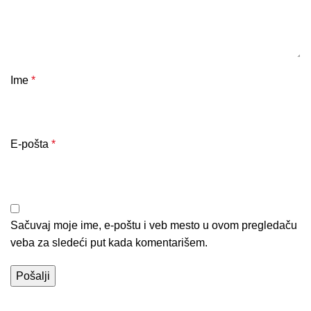
Ime
*
E-pošta
*
Sačuvaj moje ime, e-poštu i veb mesto u ovom pregledaču
veba za sledeći put kada komentarišem.