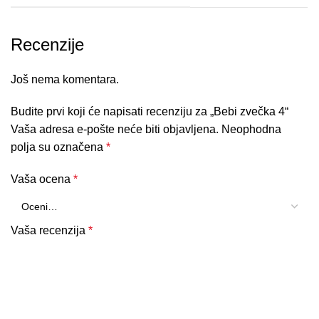
Recenzije
Još nema komentara.
Budite prvi koji će napisati recenziju za „Bebi zvečka 4“
Vaša adresa e-pošte neće biti objavljena.
Neophodna
polja su označena
*
Vaša ocena
*
Vaša recenzija
*