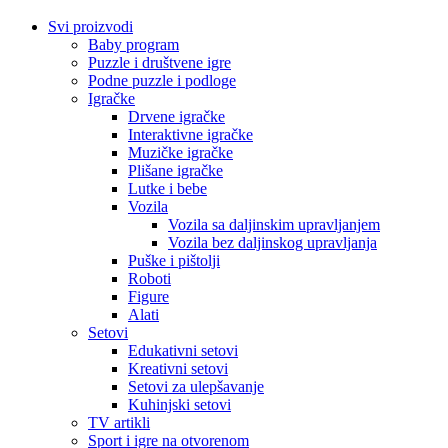
Svi proizvodi
Baby program
Puzzle i društvene igre
Podne puzzle i podloge
Igračke
Drvene igračke
Interaktivne igračke
Muzičke igračke
Plišane igračke
Lutke i bebe
Vozila
Vozila sa daljinskim upravljanjem
Vozila bez daljinskog upravljanja
Puške i pištolji
Roboti
Figure
Alati
Setovi
Edukativni setovi
Kreativni setovi
Setovi za ulepšavanje
Kuhinjski setovi
TV artikli
Sport i igre na otvorenom