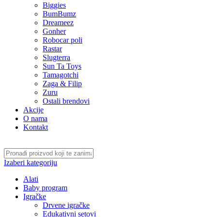
Biggies
BumBumz
Dreameez
Gonher
Robocar poli
Rastar
Slugterra
Sun Ta Toys
Tamagotchi
Zaga & Filip
Zuru
Ostali brendovi
Akcije
O nama
Kontakt
Izaberi kategoriju
Alati
Baby program
Igračke
Drvene igračke
Edukativni setovi