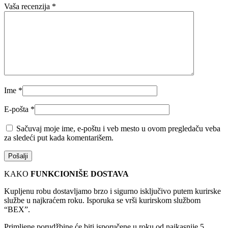
Vaša recenzija
*
Ime
*
E-pošta
*
Sačuvaj moje ime, e-poštu i veb mesto u ovom pregledaču veba
za sledeći put kada komentarišem.
KAKO
FUNKCIONIŠE DOSTAVA
Kupljenu robu dostavljamo brzo i sigurno isključivo putem kurirske
službe u najkraćem roku. Isporuka se vrši kurirskom službom
“BEX”.
Primljene porudžbine će biti isporučene u roku od najkasnije 5