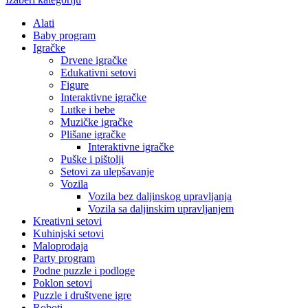
Alati
Baby program
Igračke
Drvene igračke
Edukativni setovi
Figure
Interaktivne igračke
Lutke i bebe
Muzičke igračke
Plišane igračke
Interaktivne igračke
Puške i pištolji
Setovi za ulepšavanje
Vozila
Vozila bez daljinskog upravljanja
Vozila sa daljinskim upravljanjem
Kreativni setovi
Kuhinjski setovi
Maloprodaja
Party program
Podne puzzle i podloge
Poklon setovi
Puzzle i društvene igre
Roboti