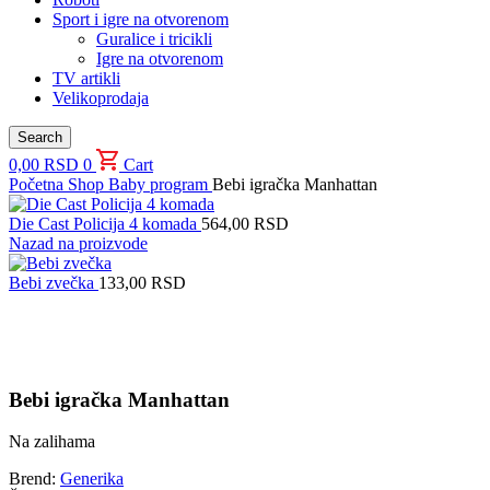
Sport i igre na otvorenom
Guralice i tricikli
Igre na otvorenom
TV artikli
Velikoprodaja
Search
0,00
RSD
0
Cart
Početna
Shop
Baby program
Bebi igračka Manhattan
Die Cast Policija 4 komada
564,00
RSD
Nazad na proizvode
Bebi zvečka
133,00
RSD
Uvećaj sliku proizvoda
Bebi igračka Manhattan
Na zalihama
Brend:
Generika