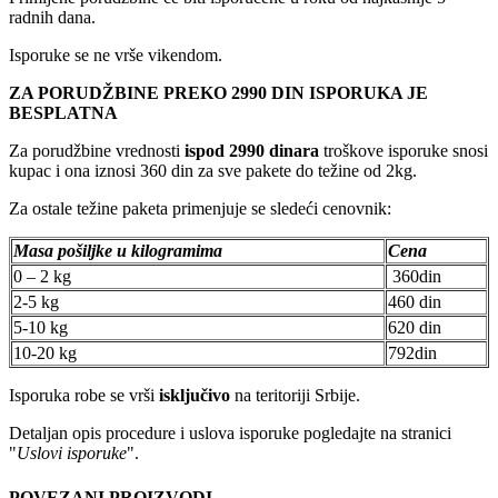
radnih dana.
Isporuke se ne vrše vikendom.
ZA PORUDŽBINE PREKO 2990 DIN ISPORUKA JE
BESPLATNA
Za porudžbine vrednosti
ispod 2990 dinara
troškove isporuke snosi
kupac i ona iznosi 360 din za sve pakete do težine od 2kg.
Za ostale težine paketa primenjuje se sledeći cenovnik:
Masa pošiljke u kilogramima
Cena
0 – 2 kg
360din
2-5 kg
460 din
5-10 kg
620 din
10-20 kg
792din
Isporuka robe se vrši
isključivo
na teritoriji Srbije.
Detaljan opis procedure i uslova isporuke pogledajte na stranici
"
Uslovi isporuke
".
POVEZANI PROIZVODI