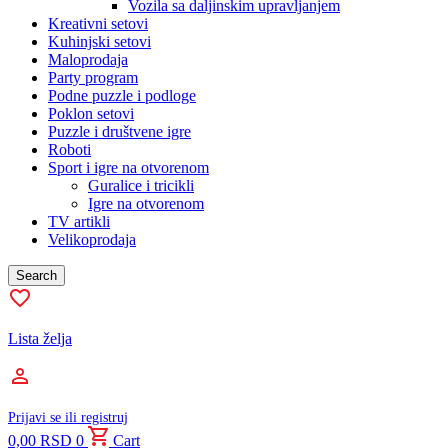
Vozila sa daljinskim upravljanjem
Kreativni setovi
Kuhinjski setovi
Maloprodaja
Party program
Podne puzzle i podloge
Poklon setovi
Puzzle i društvene igre
Roboti
Sport i igre na otvorenom
Guralice i tricikli
Igre na otvorenom
TV artikli
Velikoprodaja
Search
Lista želja
Prijavi se ili registruj
0,00
RSD
0
Cart