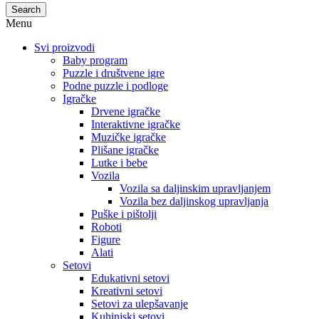
Search
Menu
Svi proizvodi
Baby program
Puzzle i društvene igre
Podne puzzle i podloge
Igračke
Drvene igračke
Interaktivne igračke
Muzičke igračke
Plišane igračke
Lutke i bebe
Vozila
Vozila sa daljinskim upravljanjem
Vozila bez daljinskog upravljanja
Puške i pištolji
Roboti
Figure
Alati
Setovi
Edukativni setovi
Kreativni setovi
Setovi za ulepšavanje
Kuhinjski setovi