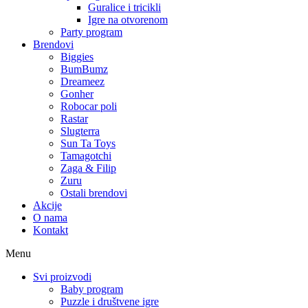
Guralice i tricikli
Igre na otvorenom
Party program
Brendovi
Biggies
BumBumz
Dreameez
Gonher
Robocar poli
Rastar
Slugterra
Sun Ta Toys
Tamagotchi
Zaga & Filip
Zuru
Ostali brendovi
Akcije
O nama
Kontakt
Menu
Svi proizvodi
Baby program
Puzzle i društvene igre