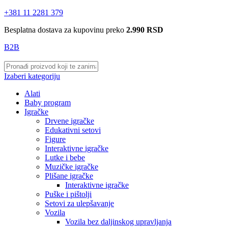
+381 11 2281 379
Besplatna dostava za kupovinu preko
2.990 RSD
B2B
Izaberi kategoriju
Alati
Baby program
Igračke
Drvene igračke
Edukativni setovi
Figure
Interaktivne igračke
Lutke i bebe
Muzičke igračke
Plišane igračke
Interaktivne igračke
Puške i pištolji
Setovi za ulepšavanje
Vozila
Vozila bez daljinskog upravljanja