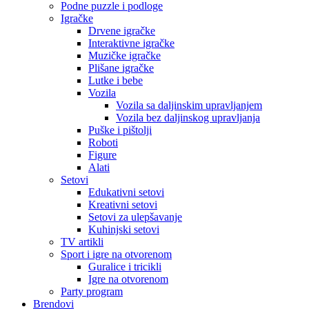
Podne puzzle i podloge
Igračke
Drvene igračke
Interaktivne igračke
Muzičke igračke
Plišane igračke
Lutke i bebe
Vozila
Vozila sa daljinskim upravljanjem
Vozila bez daljinskog upravljanja
Puške i pištolji
Roboti
Figure
Alati
Setovi
Edukativni setovi
Kreativni setovi
Setovi za ulepšavanje
Kuhinjski setovi
TV artikli
Sport i igre na otvorenom
Guralice i tricikli
Igre na otvorenom
Party program
Brendovi