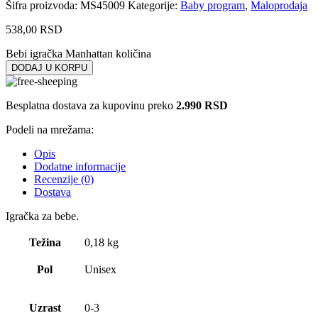
Šifra proizvoda:
MS45009
Kategorije:
Baby program
,
Maloprodaja
538,00
RSD
Bebi igračka Manhattan količina
DODAJ U KORPU
Besplatna dostava za kupovinu preko
2.990 RSD
Podeli na mrežama:
Opis
Dodatne informacije
Recenzije (0)
Dostava
Igračka za bebe.
Težina
0,18 kg
Pol
Unisex
Uzrast
0-3