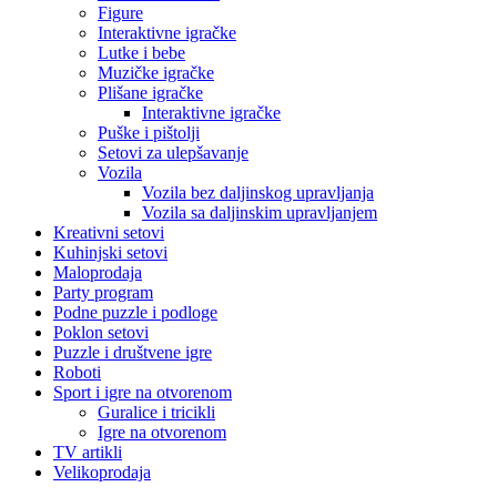
Figure
Interaktivne igračke
Lutke i bebe
Muzičke igračke
Plišane igračke
Interaktivne igračke
Puške i pištolji
Setovi za ulepšavanje
Vozila
Vozila bez daljinskog upravljanja
Vozila sa daljinskim upravljanjem
Kreativni setovi
Kuhinjski setovi
Maloprodaja
Party program
Podne puzzle i podloge
Poklon setovi
Puzzle i društvene igre
Roboti
Sport i igre na otvorenom
Guralice i tricikli
Igre na otvorenom
TV artikli
Velikoprodaja