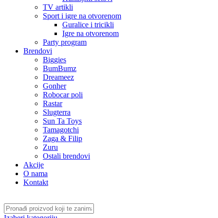
TV artikli
Sport i igre na otvorenom
Guralice i tricikli
Igre na otvorenom
Party program
Brendovi
Biggies
BumBumz
Dreameez
Gonher
Robocar poli
Rastar
Slugterra
Sun Ta Toys
Tamagotchi
Zaga & Filip
Zuru
Ostali brendovi
Akcije
O nama
Kontakt
Izaberi kategoriju