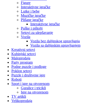
Figure
Interaktivne igračke
Lutke i bebe
Muzičke igračke
Plišane igračke
Interaktivne igračke
Puške i pištolji
Setovi za ulepšavanje
Vozila
Vozila bez daljinskog upravljanja
Vozila sa daljinskim upravljanjem
Kreativni setovi
Kuhinjski setovi
Maloprodaja
Party program
Podne puzzle i podloge
Poklon setovi
Puzzle i društvene igre
Roboti
Sport i igre na otvorenom
Guralice i tricikli
Igre na otvorenom
TV artikli
Velikoprodaja