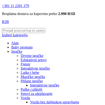
+381 11 2281 379
Besplatna dostava za kupovinu preko
2.990 RSD
B2B
Izaberi kategoriju
Alati
Baby program
Igračke
Drvene igračke
Edukativni setovi
Figure
Interaktivne igračke
Lutke i bebe
Muzičke igračke
Plišane igračke
Interaktivne igračke
Puške i pištolji
Setovi za ulepšavanje
Vozila
Vozila bez daljinskog upravljanja