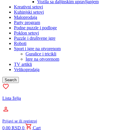
Vozila sa daljinskim upravljanjem
Kreativni setovi
Kuhinjski setovi
Maloprodaja
Party program
Podne puzzle i podloge
Poklon setovi
Puzzle i društvene igre
Roboti
Sport i igre na otvorenom
Guralice i tricikli
Igre na otvorenom
TV artikli
Velikoprodaja
Search
Lista želja
Prijavi se ili registruj
0,00
RSD
0
Cart