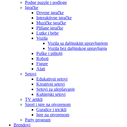
Podne puzzle i podloge
Igračke
Drvene igračke
Interaktivne igračke
Muzičke igračke
Plišane igračke
Lutke i bebe
Vozila
Vozila sa daljinskim upravljanjem
Vozila bez daljinskog upravljanja
Puške i pištolji
Roboti
Figure
Alati
Setovi
Edukativni setovi
Kreativni setovi
Setovi za ulepšavanje
Kuhinjski setovi
TV artikli
Sport i igre na otvorenom
Guralice i tricikli
Igre na otvorenom
Party program
Brendovi