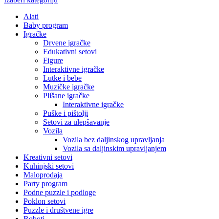
Alati
Baby program
Igračke
Drvene igračke
Edukativni setovi
Figure
Interaktivne igračke
Lutke i bebe
Muzičke igračke
Plišane igračke
Interaktivne igračke
Puške i pištolji
Setovi za ulepšavanje
Vozila
Vozila bez daljinskog upravljanja
Vozila sa daljinskim upravljanjem
Kreativni setovi
Kuhinjski setovi
Maloprodaja
Party program
Podne puzzle i podloge
Poklon setovi
Puzzle i društvene igre
Roboti