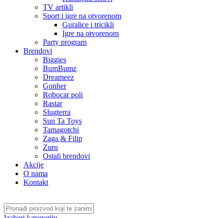
TV artikli
Sport i igre na otvorenom
Guralice i tricikli
Igre na otvorenom
Party program
Brendovi
Biggies
BumBumz
Dreameez
Gonher
Robocar poli
Rastar
Slugterra
Sun Ta Toys
Tamagotchi
Zaga & Filip
Zuru
Ostali brendovi
Akcije
O nama
Kontakt
Izaberi kategoriju