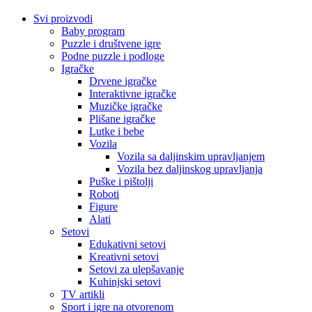
Svi proizvodi
Baby program
Puzzle i društvene igre
Podne puzzle i podloge
Igračke
Drvene igračke
Interaktivne igračke
Muzičke igračke
Plišane igračke
Lutke i bebe
Vozila
Vozila sa daljinskim upravljanjem
Vozila bez daljinskog upravljanja
Puške i pištolji
Roboti
Figure
Alati
Setovi
Edukativni setovi
Kreativni setovi
Setovi za ulepšavanje
Kuhinjski setovi
TV artikli
Sport i igre na otvorenom