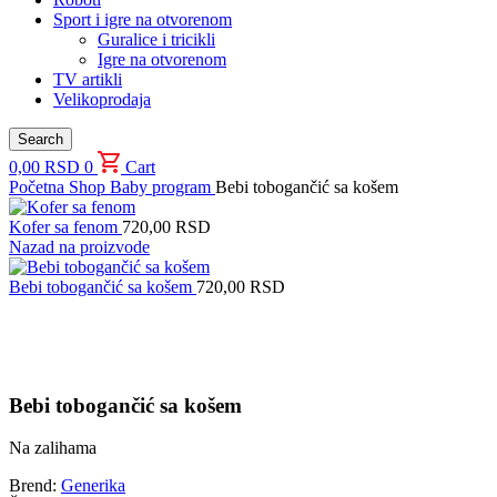
Sport i igre na otvorenom
Guralice i tricikli
Igre na otvorenom
TV artikli
Velikoprodaja
Search
0,00
RSD
0
Cart
Početna
Shop
Baby program
Bebi tobogančić sa košem
Kofer sa fenom
720,00
RSD
Nazad na proizvode
Bebi tobogančić sa košem
720,00
RSD
Uvećaj sliku proizvoda
Bebi tobogančić sa košem
Na zalihama
Brend:
Generika