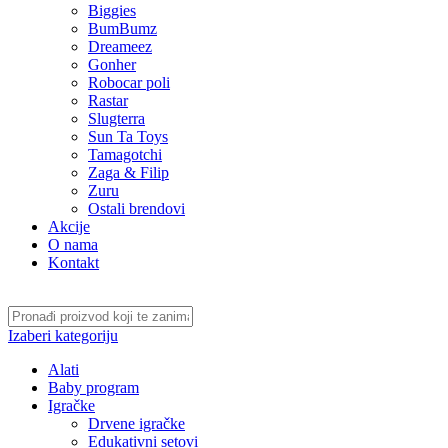
Biggies
BumBumz
Dreameez
Gonher
Robocar poli
Rastar
Slugterra
Sun Ta Toys
Tamagotchi
Zaga & Filip
Zuru
Ostali brendovi
Akcije
O nama
Kontakt
Izaberi kategoriju
Alati
Baby program
Igračke
Drvene igračke
Edukativni setovi