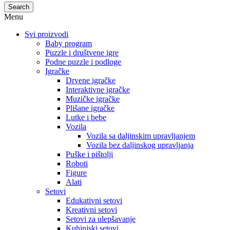
Search
Menu
Svi proizvodi
Baby program
Puzzle i društvene igre
Podne puzzle i podloge
Igračke
Drvene igračke
Interaktivne igračke
Muzičke igračke
Plišane igračke
Lutke i bebe
Vozila
Vozila sa daljinskim upravljanjem
Vozila bez daljinskog upravljanja
Puške i pištolji
Roboti
Figure
Alati
Setovi
Edukativni setovi
Kreativni setovi
Setovi za ulepšavanje
Kuhinjski setovi