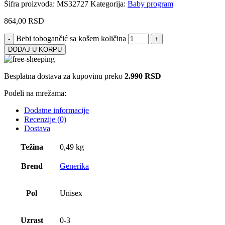
Šifra proizvoda:
MS32727
Kategorija:
Baby program
864,00
RSD
Bebi tobogančić sa košem količina
DODAJ U KORPU
Besplatna dostava za kupovinu preko
2.990 RSD
Podeli na mrežama:
Dodatne informacije
Recenzije (0)
Dostava
Težina
0,49 kg
Brend
Generika
Pol
Unisex
Uzrast
0-3