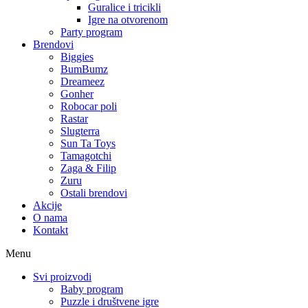
Guralice i tricikli
Igre na otvorenom
Party program
Brendovi
Biggies
BumBumz
Dreameez
Gonher
Robocar poli
Rastar
Slugterra
Sun Ta Toys
Tamagotchi
Zaga & Filip
Zuru
Ostali brendovi
Akcije
O nama
Kontakt
Menu
Svi proizvodi
Baby program
Puzzle i društvene igre