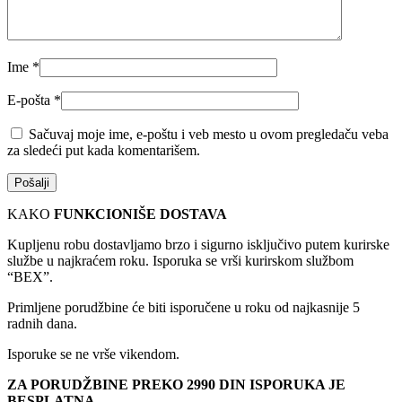
Ime
*
E-pošta
*
Sačuvaj moje ime, e-poštu i veb mesto u ovom pregledaču veba
za sledeći put kada komentarišem.
KAKO
FUNKCIONIŠE DOSTAVA
Kupljenu robu dostavljamo brzo i sigurno isključivo putem kurirske
službe u najkraćem roku. Isporuka se vrši kurirskom službom
“BEX”.
Primljene porudžbine će biti isporučene u roku od najkasnije 5
radnih dana.
Isporuke se ne vrše vikendom.
ZA PORUDŽBINE PREKO 2990 DIN ISPORUKA JE
BESPLATNA