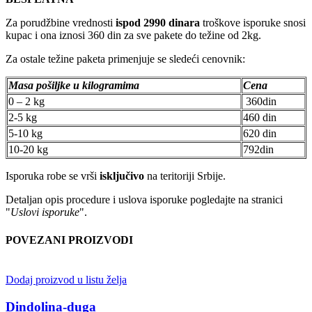
Za porudžbine vrednosti
ispod 2990 dinara
troškove isporuke snosi
kupac i ona iznosi 360 din za sve pakete do težine od 2kg.
Za ostale težine paketa primenjuje se sledeći cenovnik:
Masa pošiljke u kilogramima
Cena
0 – 2 kg
360din
2-5 kg
460 din
5-10 kg
620 din
10-20 kg
792din
Isporuka robe se vrši
isključivo
na teritoriji Srbije.
Detaljan opis procedure i uslova isporuke pogledajte na stranici
"
Uslovi isporuke
".
POVEZANI PROIZVODI
Dodaj proizvod u listu želja
Dindolina-duga