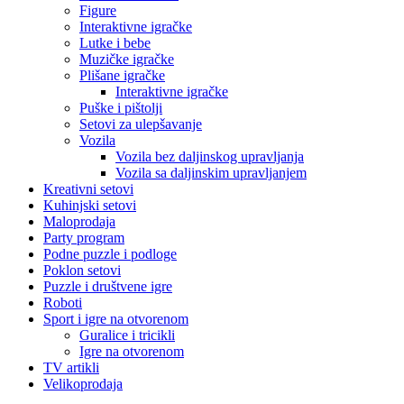
Figure
Interaktivne igračke
Lutke i bebe
Muzičke igračke
Plišane igračke
Interaktivne igračke
Puške i pištolji
Setovi za ulepšavanje
Vozila
Vozila bez daljinskog upravljanja
Vozila sa daljinskim upravljanjem
Kreativni setovi
Kuhinjski setovi
Maloprodaja
Party program
Podne puzzle i podloge
Poklon setovi
Puzzle i društvene igre
Roboti
Sport i igre na otvorenom
Guralice i tricikli
Igre na otvorenom
TV artikli
Velikoprodaja