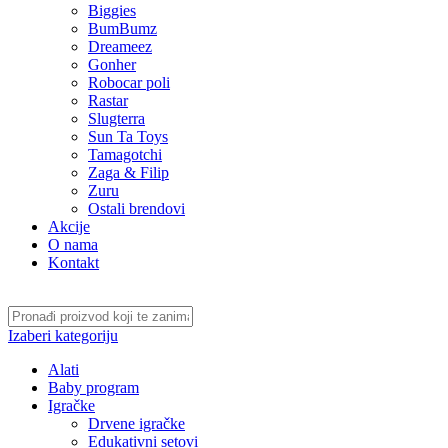
Biggies
BumBumz
Dreameez
Gonher
Robocar poli
Rastar
Slugterra
Sun Ta Toys
Tamagotchi
Zaga & Filip
Zuru
Ostali brendovi
Akcije
O nama
Kontakt
Izaberi kategoriju
Alati
Baby program
Igračke
Drvene igračke
Edukativni setovi