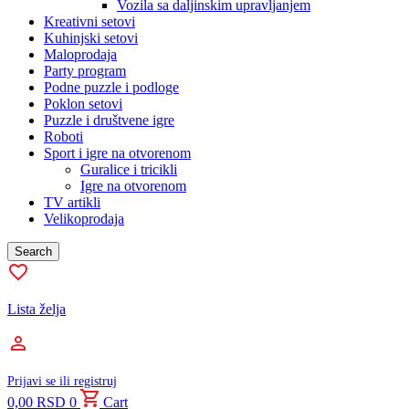
Vozila sa daljinskim upravljanjem
Kreativni setovi
Kuhinjski setovi
Maloprodaja
Party program
Podne puzzle i podloge
Poklon setovi
Puzzle i društvene igre
Roboti
Sport i igre na otvorenom
Guralice i tricikli
Igre na otvorenom
TV artikli
Velikoprodaja
Search
Lista želja
Prijavi se ili registruj
0,00
RSD
0
Cart