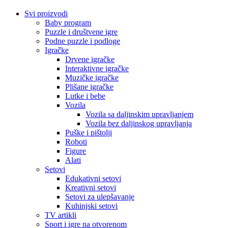
Svi proizvodi
Baby program
Puzzle i društvene igre
Podne puzzle i podloge
Igračke
Drvene igračke
Interaktivne igračke
Muzičke igračke
Plišane igračke
Lutke i bebe
Vozila
Vozila sa daljinskim upravljanjem
Vozila bez daljinskog upravljanja
Puške i pištolji
Roboti
Figure
Alati
Setovi
Edukativni setovi
Kreativni setovi
Setovi za ulepšavanje
Kuhinjski setovi
TV artikli
Sport i igre na otvorenom