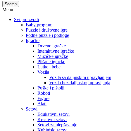
Search
Menu
Svi proizvodi
Baby program
Puzzle i društvene igre
Podne puzzle i podloge
Igračke
Drvene igračke
Interaktivne igračke
Muzičke igračke
Plišane igračke
Lutke i bebe
Vozila
Vozila sa daljinskim upravljanjem
Vozila bez daljinskog upravljanja
Puške i pištolji
Roboti
Figure
Alati
Setovi
Edukativni setovi
Kreativni setovi
Setovi za ulepšavanje
Kuhinjski setovi