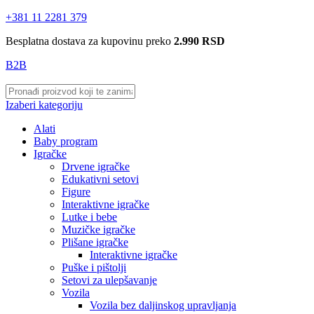
+381 11 2281 379
Besplatna dostava za kupovinu preko
2.990 RSD
B2B
Izaberi kategoriju
Alati
Baby program
Igračke
Drvene igračke
Edukativni setovi
Figure
Interaktivne igračke
Lutke i bebe
Muzičke igračke
Plišane igračke
Interaktivne igračke
Puške i pištolji
Setovi za ulepšavanje
Vozila
Vozila bez daljinskog upravljanja