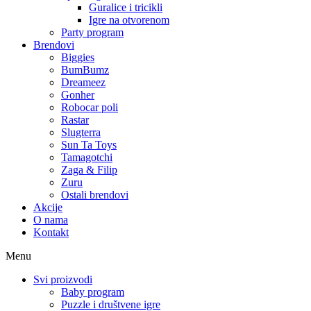
Guralice i tricikli
Igre na otvorenom
Party program
Brendovi
Biggies
BumBumz
Dreameez
Gonher
Robocar poli
Rastar
Slugterra
Sun Ta Toys
Tamagotchi
Zaga & Filip
Zuru
Ostali brendovi
Akcije
O nama
Kontakt
Menu
Svi proizvodi
Baby program
Puzzle i društvene igre