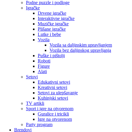
Podne puzzle i podloge
Igračke
Drvene igračke
Interaktivne igračke
Muzičke igračke
Plišane igračke
Lutke i bebe
Vozila
Vozila sa daljinskim upravljanjem
Vozila bez daljinskog upravljanja
Puške i pištolji
Roboti
Figure
Alati
Setovi
Edukativni setovi
Kreativni setovi
Setovi za ulepšavanje
Kuhinjski setovi
TV artikli
Sport i igre na otvorenom
Guralice i tricikli
Igre na otvorenom
Party program
Brendovi