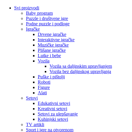
Svi proizvodi
Baby program
Puzzle i društvene igre
Podne puzzle i podloge
Igračke
Drvene igračke
Interaktivne igračke
Muzičke igračke
Plišane igračke
Lutke i bebe
Vozila
Vozila sa daljinskim upravljanjem
Vozila bez daljinskog upravljanja
Puške i pištolji
Roboti
Figure
Alati
Setovi
Edukativni setovi
Kreativni setovi
Setovi za ulepšavanje
Kuhinjski setovi
TV artikli
Sport i igre na otvorenom