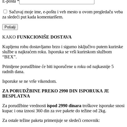
E-pošta
*
Sačuvaj moje ime, e-poštu i veb mesto u ovom pregledaču veba
za sledeći put kada komentarišem.
KAKO
FUNKCIONIŠE DOSTAVA
Kupljenu robu dostavljamo brzo i sigurno isključivo putem kurirske
službe u najkraćem roku. Isporuka se vrši kurirskom službom
“BEX”.
Primljene porudžbine će biti isporučene u roku od najkasnije 5
radnih dana.
Isporuke se ne vrše vikendom.
ZA PORUDŽBINE PREKO 2990 DIN ISPORUKA JE
BESPLATNA
Za porudžbine vrednosti
ispod 2990 dinara
troškove isporuke snosi
kupac i ona iznosi 360 din za sve pakete do težine od 2kg.
Za ostale težine paketa primenjuje se sledeći cenovnik: