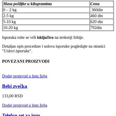
Masa pošiljke u kilogramima
Cena
0 – 2 kg
360din
2-5 kg
460 din
5-10 kg
620 din
10-20 kg
792din
Isporuka robe se vrši
isključivo
na teritoriji Srbije.
Detaljan opis procedure i uslova isporuke pogledajte na stranici
"
Uslovi isporuke
".
POVEZANI PROIZVODI
Dodaj proizvod u listu želja
Bebi zvečka
133,00
RSD
Dodaj proizvod u listu želja
Telefon set za igru