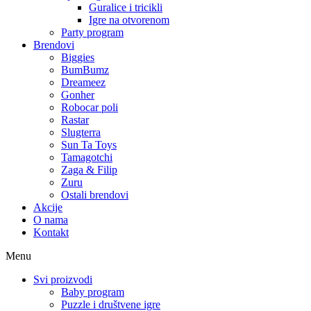
Guralice i tricikli
Igre na otvorenom
Party program
Brendovi
Biggies
BumBumz
Dreameez
Gonher
Robocar poli
Rastar
Slugterra
Sun Ta Toys
Tamagotchi
Zaga & Filip
Zuru
Ostali brendovi
Akcije
O nama
Kontakt
Menu
Svi proizvodi
Baby program
Puzzle i društvene igre