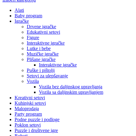
Alati
Baby program
Igračke
Drvene igračke
Edukativni setovi
Figure
Interaktivne igračke
Lutke i bebe
Muzičke igračke
Plišane igračke
Interaktivne igračke
Puške i pištolji
Setovi za ulepšavanje
Vozila
Vozila bez daljinskog upravljanja
Vozila sa daljinskim upravljanjem
Kreativni setovi
Kuhinjski setovi
Maloprodaja
Party program
Podne puzzle i podloge
Poklon setovi
Puzzle i društvene igre
Roboti