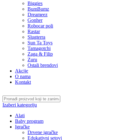
Biggies
BumBumz
Dreameez
Gonher
Robocar poli
Rastar
Slugterra
Sun Ta Toys
Tamagotchi
Zaga & Filip
Zuru
Ostali brendovi
Akcije
O nama
Kontakt
Izaberi kategoriju
Alati
Baby program
Igračke
Drvene igračke
Edukativni setovi