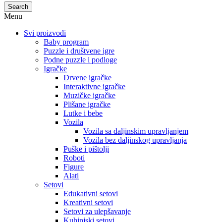
Search
Menu
Svi proizvodi
Baby program
Puzzle i društvene igre
Podne puzzle i podloge
Igračke
Drvene igračke
Interaktivne igračke
Muzičke igračke
Plišane igračke
Lutke i bebe
Vozila
Vozila sa daljinskim upravljanjem
Vozila bez daljinskog upravljanja
Puške i pištolji
Roboti
Figure
Alati
Setovi
Edukativni setovi
Kreativni setovi
Setovi za ulepšavanje
Kuhinjski setovi