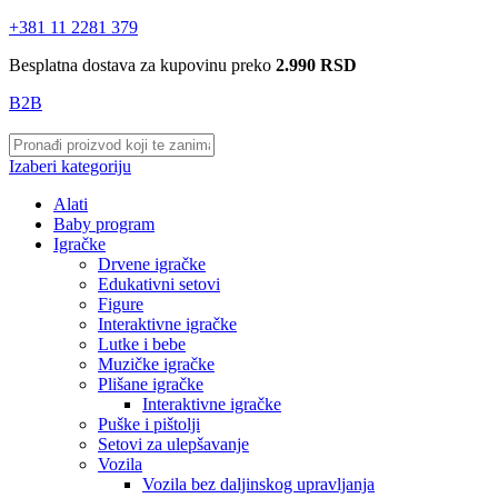
+381 11 2281 379
Besplatna dostava za kupovinu preko
2.990 RSD
B2B
Izaberi kategoriju
Alati
Baby program
Igračke
Drvene igračke
Edukativni setovi
Figure
Interaktivne igračke
Lutke i bebe
Muzičke igračke
Plišane igračke
Interaktivne igračke
Puške i pištolji
Setovi za ulepšavanje
Vozila
Vozila bez daljinskog upravljanja