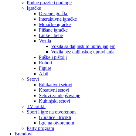
Podne puzzle i podloge
Igračke
Drvene igračke
Interaktivne igračke
Muzičke igračke
Plišane igračke
Lutke i bebe
Vozila
Vozila sa daljinskim upravljanjem
Vozila bez daljinskog upravljanja
Puške i pištolji
Roboti
Figure
Alati
Setovi
Edukativni setovi
Kreativni setovi
Setovi za ulepšavanje
Kuhinjski setovi
TV artikli
Sport i igre na otvorenom
Guralice i tricikli
Igre na otvorenom
Party program
Brendovi