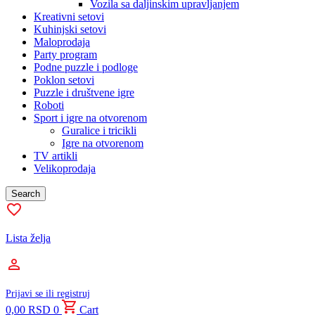
Vozila sa daljinskim upravljanjem
Kreativni setovi
Kuhinjski setovi
Maloprodaja
Party program
Podne puzzle i podloge
Poklon setovi
Puzzle i društvene igre
Roboti
Sport i igre na otvorenom
Guralice i tricikli
Igre na otvorenom
TV artikli
Velikoprodaja
Search
Lista želja
Prijavi se ili registruj
0,00
RSD
0
Cart