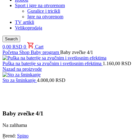
Sport i igre na otvorenom
Guralice i tricikli
Igre na otvorenom
TV artikli
Velikoprodaja
Search
0,00
RSD
0
Cart
Početna
Shop
Baby program
Baby zvečke 4/1
Puška na baterije sa zvučnim i svetlosnim efektima
1.160,00
RSD
Nazad na proizvode
Sto za šminkanje
4.008,00
RSD
Uvećaj sliku proizvoda
Baby zvečke 4/1
Na zalihama
Brend:
Spino