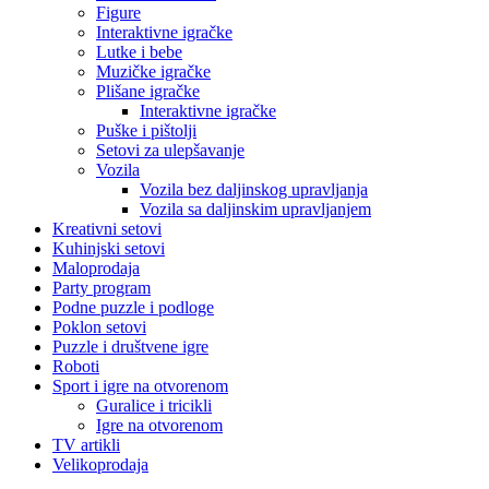
Figure
Interaktivne igračke
Lutke i bebe
Muzičke igračke
Plišane igračke
Interaktivne igračke
Puške i pištolji
Setovi za ulepšavanje
Vozila
Vozila bez daljinskog upravljanja
Vozila sa daljinskim upravljanjem
Kreativni setovi
Kuhinjski setovi
Maloprodaja
Party program
Podne puzzle i podloge
Poklon setovi
Puzzle i društvene igre
Roboti
Sport i igre na otvorenom
Guralice i tricikli
Igre na otvorenom
TV artikli
Velikoprodaja