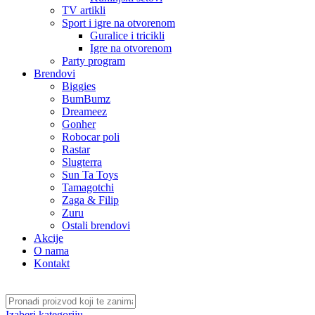
TV artikli
Sport i igre na otvorenom
Guralice i tricikli
Igre na otvorenom
Party program
Brendovi
Biggies
BumBumz
Dreameez
Gonher
Robocar poli
Rastar
Slugterra
Sun Ta Toys
Tamagotchi
Zaga & Filip
Zuru
Ostali brendovi
Akcije
O nama
Kontakt
Izaberi kategoriju