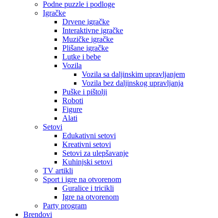
Podne puzzle i podloge
Igračke
Drvene igračke
Interaktivne igračke
Muzičke igračke
Plišane igračke
Lutke i bebe
Vozila
Vozila sa daljinskim upravljanjem
Vozila bez daljinskog upravljanja
Puške i pištolji
Roboti
Figure
Alati
Setovi
Edukativni setovi
Kreativni setovi
Setovi za ulepšavanje
Kuhinjski setovi
TV artikli
Sport i igre na otvorenom
Guralice i tricikli
Igre na otvorenom
Party program
Brendovi