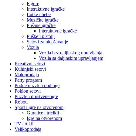
Figure
Interaktivne igračke
Lutke i bebe
Muzičke igračke
Plišane igračke
Interaktivne igračke
Puške i pištolji
Setovi za ulepšavanje
Vozila
Vozila bez daljinskog upravljanja
Vozila sa daljinskim upravljanjem
Kreativni setovi
Kuhinjski setovi
Maloprodaja
Party program
Podne puzzle i podloge
Poklon setovi
Puzzle i društvene igre
Roboti
Sport i igre na otvorenom
Guralice i tricikli
Igre na otvorenom
TV artikli
Velikoprodaja