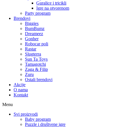
Guralice i tricikli
Igre na otvorenom
Party program
Brendovi
Biggies
BumBumz
Dreameez
Gonher
Robocar poli
Rastar
Slugterra
Sun Ta Toys
Tamagotchi
Zaga & Filip
Zuru
Ostali brendovi
Akcije
O nama
Kontakt
Menu
Svi proizvodi
Baby program
Puzzle i društvene igre