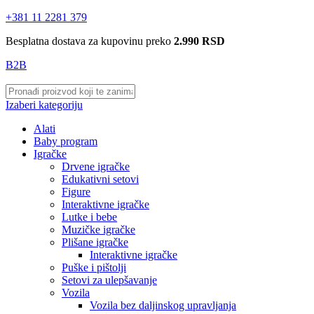
+381 11 2281 379
Besplatna dostava za kupovinu preko
2.990 RSD
B2B
Izaberi kategoriju
Alati
Baby program
Igračke
Drvene igračke
Edukativni setovi
Figure
Interaktivne igračke
Lutke i bebe
Muzičke igračke
Plišane igračke
Interaktivne igračke
Puške i pištolji
Setovi za ulepšavanje
Vozila
Vozila bez daljinskog upravljanja