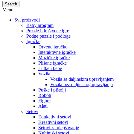
Search
Menu
Svi proizvodi
Baby program
Puzzle i društvene igre
Podne puzzle i podloge
Igračke
Drvene igračke
Interaktivne igračke
Muzičke igračke
Plišane igračke
Lutke i bebe
Vozila
Vozila sa daljinskim upravljanjem
Vozila bez daljinskog upravljanja
Puške i pištolji
Roboti
Figure
Alati
Setovi
Edukativni setovi
Kreativni setovi
Setovi za ulepšavanje
Kuhinjski setovi