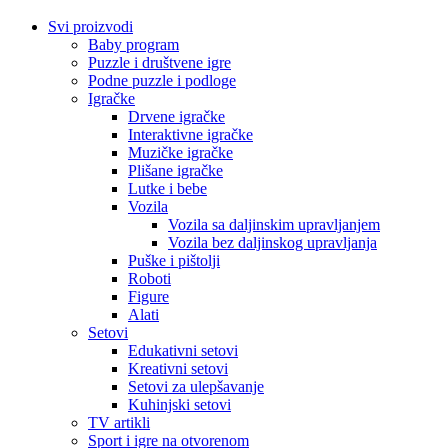
Svi proizvodi
Baby program
Puzzle i društvene igre
Podne puzzle i podloge
Igračke
Drvene igračke
Interaktivne igračke
Muzičke igračke
Plišane igračke
Lutke i bebe
Vozila
Vozila sa daljinskim upravljanjem
Vozila bez daljinskog upravljanja
Puške i pištolji
Roboti
Figure
Alati
Setovi
Edukativni setovi
Kreativni setovi
Setovi za ulepšavanje
Kuhinjski setovi
TV artikli
Sport i igre na otvorenom