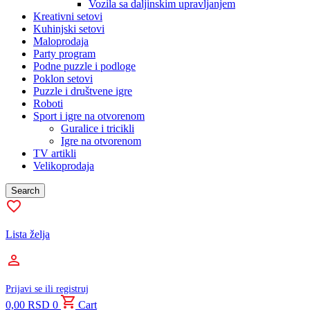
Vozila sa daljinskim upravljanjem
Kreativni setovi
Kuhinjski setovi
Maloprodaja
Party program
Podne puzzle i podloge
Poklon setovi
Puzzle i društvene igre
Roboti
Sport i igre na otvorenom
Guralice i tricikli
Igre na otvorenom
TV artikli
Velikoprodaja
Search
Lista želja
Prijavi se ili registruj
0,00
RSD
0
Cart