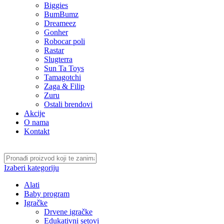
Biggies
BumBumz
Dreameez
Gonher
Robocar poli
Rastar
Slugterra
Sun Ta Toys
Tamagotchi
Zaga & Filip
Zuru
Ostali brendovi
Akcije
O nama
Kontakt
Izaberi kategoriju
Alati
Baby program
Igračke
Drvene igračke
Edukativni setovi