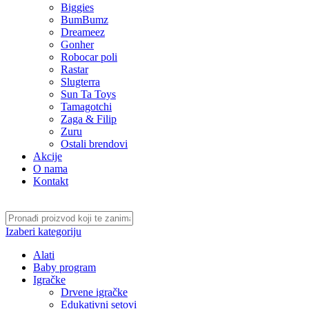
Biggies
BumBumz
Dreameez
Gonher
Robocar poli
Rastar
Slugterra
Sun Ta Toys
Tamagotchi
Zaga & Filip
Zuru
Ostali brendovi
Akcije
O nama
Kontakt
Izaberi kategoriju
Alati
Baby program
Igračke
Drvene igračke
Edukativni setovi