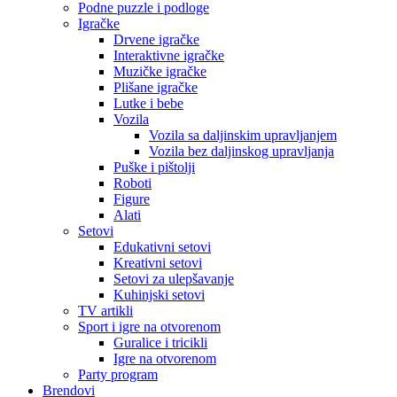
Podne puzzle i podloge
Igračke
Drvene igračke
Interaktivne igračke
Muzičke igračke
Plišane igračke
Lutke i bebe
Vozila
Vozila sa daljinskim upravljanjem
Vozila bez daljinskog upravljanja
Puške i pištolji
Roboti
Figure
Alati
Setovi
Edukativni setovi
Kreativni setovi
Setovi za ulepšavanje
Kuhinjski setovi
TV artikli
Sport i igre na otvorenom
Guralice i tricikli
Igre na otvorenom
Party program
Brendovi