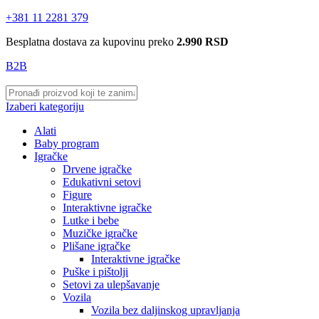
+381 11 2281 379
Besplatna dostava za kupovinu preko
2.990 RSD
B2B
Izaberi kategoriju
Alati
Baby program
Igračke
Drvene igračke
Edukativni setovi
Figure
Interaktivne igračke
Lutke i bebe
Muzičke igračke
Plišane igračke
Interaktivne igračke
Puške i pištolji
Setovi za ulepšavanje
Vozila
Vozila bez daljinskog upravljanja