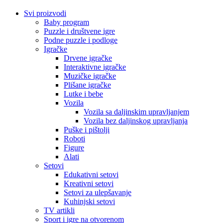
Svi proizvodi
Baby program
Puzzle i društvene igre
Podne puzzle i podloge
Igračke
Drvene igračke
Interaktivne igračke
Muzičke igračke
Plišane igračke
Lutke i bebe
Vozila
Vozila sa daljinskim upravljanjem
Vozila bez daljinskog upravljanja
Puške i pištolji
Roboti
Figure
Alati
Setovi
Edukativni setovi
Kreativni setovi
Setovi za ulepšavanje
Kuhinjski setovi
TV artikli
Sport i igre na otvorenom