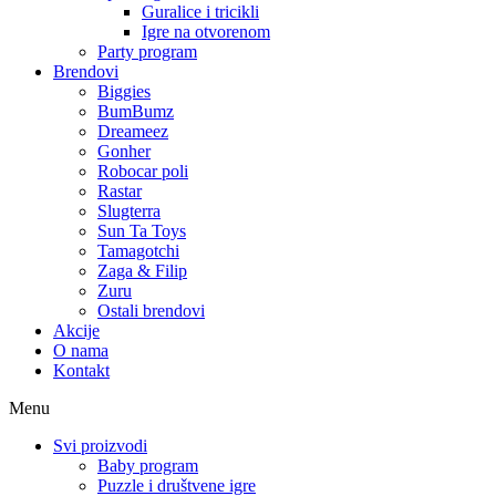
Guralice i tricikli
Igre na otvorenom
Party program
Brendovi
Biggies
BumBumz
Dreameez
Gonher
Robocar poli
Rastar
Slugterra
Sun Ta Toys
Tamagotchi
Zaga & Filip
Zuru
Ostali brendovi
Akcije
O nama
Kontakt
Menu
Svi proizvodi
Baby program
Puzzle i društvene igre