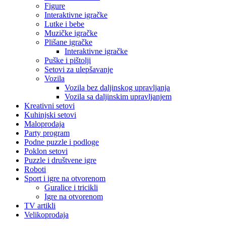
Figure
Interaktivne igračke
Lutke i bebe
Muzičke igračke
Plišane igračke
Interaktivne igračke
Puške i pištolji
Setovi za ulepšavanje
Vozila
Vozila bez daljinskog upravljanja
Vozila sa daljinskim upravljanjem
Kreativni setovi
Kuhinjski setovi
Maloprodaja
Party program
Podne puzzle i podloge
Poklon setovi
Puzzle i društvene igre
Roboti
Sport i igre na otvorenom
Guralice i tricikli
Igre na otvorenom
TV artikli
Velikoprodaja