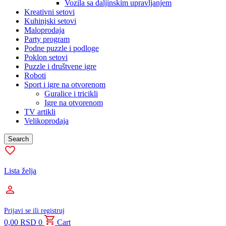
Vozila sa daljinskim upravljanjem
Kreativni setovi
Kuhinjski setovi
Maloprodaja
Party program
Podne puzzle i podloge
Poklon setovi
Puzzle i društvene igre
Roboti
Sport i igre na otvorenom
Guralice i tricikli
Igre na otvorenom
TV artikli
Velikoprodaja
Search
Lista želja
Prijavi se ili registruj
0,00
RSD
0
Cart