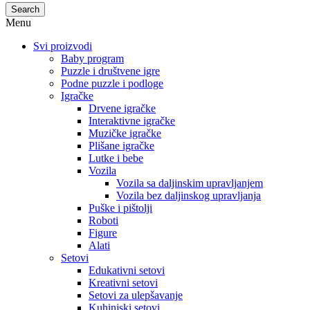
Search
Menu
Svi proizvodi
Baby program
Puzzle i društvene igre
Podne puzzle i podloge
Igračke
Drvene igračke
Interaktivne igračke
Muzičke igračke
Plišane igračke
Lutke i bebe
Vozila
Vozila sa daljinskim upravljanjem
Vozila bez daljinskog upravljanja
Puške i pištolji
Roboti
Figure
Alati
Setovi
Edukativni setovi
Kreativni setovi
Setovi za ulepšavanje
Kuhinjski setovi