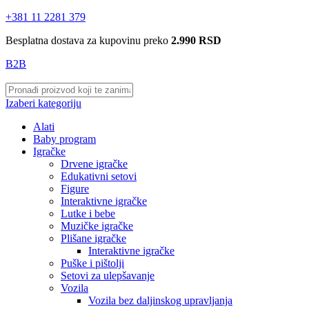
+381 11 2281 379
Besplatna dostava za kupovinu preko
2.990 RSD
B2B
Izaberi kategoriju
Alati
Baby program
Igračke
Drvene igračke
Edukativni setovi
Figure
Interaktivne igračke
Lutke i bebe
Muzičke igračke
Plišane igračke
Interaktivne igračke
Puške i pištolji
Setovi za ulepšavanje
Vozila
Vozila bez daljinskog upravljanja