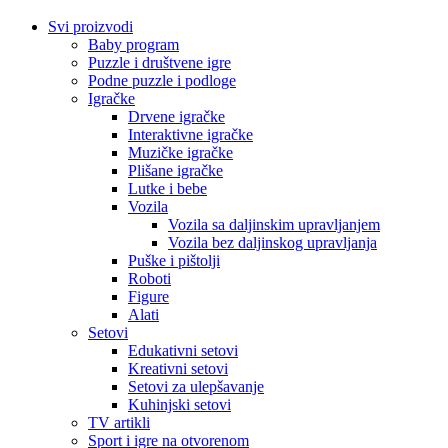
Svi proizvodi
Baby program
Puzzle i društvene igre
Podne puzzle i podloge
Igračke
Drvene igračke
Interaktivne igračke
Muzičke igračke
Plišane igračke
Lutke i bebe
Vozila
Vozila sa daljinskim upravljanjem
Vozila bez daljinskog upravljanja
Puške i pištolji
Roboti
Figure
Alati
Setovi
Edukativni setovi
Kreativni setovi
Setovi za ulepšavanje
Kuhinjski setovi
TV artikli
Sport i igre na otvorenom