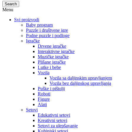
Search
Menu
Svi proizvodi
Baby program
Puzzle i društvene igre
Podne puzzle i podloge
Igračke
Drvene igračke
Interaktivne igračke
Muzičke igračke
Plišane igračke
Lutke i bebe
Vozila
Vozila sa daljinskim upravljanjem
Vozila bez daljinskog upravljanja
Puške i pištolji
Roboti
Figure
Alati
Setovi
Edukativni setovi
Kreativni setovi
Setovi za ulepšavanje
Kuhinjski setovi