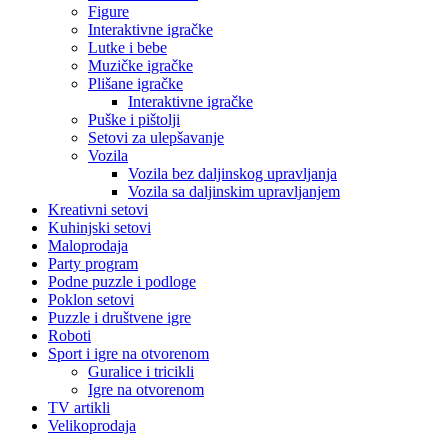
Figure
Interaktivne igračke
Lutke i bebe
Muzičke igračke
Plišane igračke
Interaktivne igračke
Puške i pištolji
Setovi za ulepšavanje
Vozila
Vozila bez daljinskog upravljanja
Vozila sa daljinskim upravljanjem
Kreativni setovi
Kuhinjski setovi
Maloprodaja
Party program
Podne puzzle i podloge
Poklon setovi
Puzzle i društvene igre
Roboti
Sport i igre na otvorenom
Guralice i tricikli
Igre na otvorenom
TV artikli
Velikoprodaja