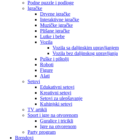
Podne puzzle i podloge
Igračke
Drvene igračke
Interaktivne igračke
Muzičke igračke
Plišane igračke
Lutke i bebe
Vozila
Vozila sa daljinskim upravljanjem
Vozila bez daljinskog upravljanja
Puške i pištolji
Roboti
Figure
Alati
Setovi
Edukativni setovi
Kreativni setovi
Setovi za ulepšavanje
Kuhinjski setovi
TV artikli
Sport i igre na otvorenom
Guralice i tricikli
Igre na otvorenom
Party program
Brendovi