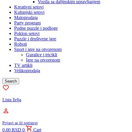
Vozila sa daljinskim upravljanjem
Kreativni setovi
Kuhinjski setovi
Maloprodaja
Party program
Podne puzzle i podloge
Poklon setovi
Puzzle i društvene igre
Roboti
Sport i igre na otvorenom
Guralice i tricikli
Igre na otvorenom
TV artikli
Velikoprodaja
Search
Lista želja
Prijavi se ili registruj
0,00
RSD
0
Cart