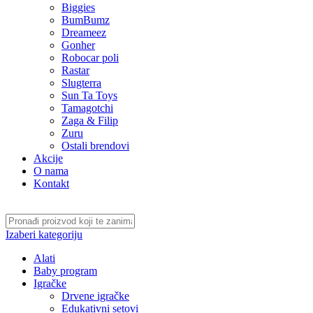
Biggies
BumBumz
Dreameez
Gonher
Robocar poli
Rastar
Slugterra
Sun Ta Toys
Tamagotchi
Zaga & Filip
Zuru
Ostali brendovi
Akcije
O nama
Kontakt
Izaberi kategoriju
Alati
Baby program
Igračke
Drvene igračke
Edukativni setovi