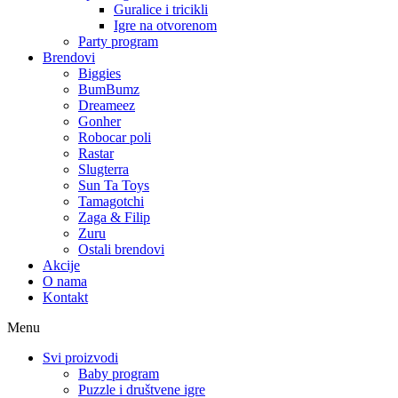
Guralice i tricikli
Igre na otvorenom
Party program
Brendovi
Biggies
BumBumz
Dreameez
Gonher
Robocar poli
Rastar
Slugterra
Sun Ta Toys
Tamagotchi
Zaga & Filip
Zuru
Ostali brendovi
Akcije
O nama
Kontakt
Menu
Svi proizvodi
Baby program
Puzzle i društvene igre