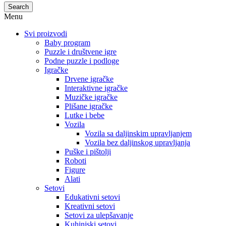
Search
Menu
Svi proizvodi
Baby program
Puzzle i društvene igre
Podne puzzle i podloge
Igračke
Drvene igračke
Interaktivne igračke
Muzičke igračke
Plišane igračke
Lutke i bebe
Vozila
Vozila sa daljinskim upravljanjem
Vozila bez daljinskog upravljanja
Puške i pištolji
Roboti
Figure
Alati
Setovi
Edukativni setovi
Kreativni setovi
Setovi za ulepšavanje
Kuhinjski setovi