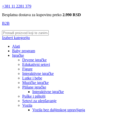
+381 11 2281 379
Besplatna dostava za kupovinu preko
2.990 RSD
B2B
Izaberi kategoriju
Alati
Baby program
Igračke
Drvene igračke
Edukativni setovi
Figure
Interaktivne igračke
Lutke i bebe
Muzičke igračke
Plišane igračke
Interaktivne igračke
Puške i pištolji
Setovi za ulepšavanje
Vozila
Vozila bez daljinskog upravljanja