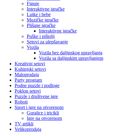
Figure
Interaktivne igračke
Lutke i bebe
Muzičke igračke
Plišane igračke
Interaktivne igračke
Puške i pištolji
Setovi za ulepšavanje
Vozila
Vozila bez daljinskog upravljanja
Vozila sa daljinskim upravljanjem
Kreativni setovi
Kuhinjski setovi
Maloprodaja
Party program
Podne puzzle i podloge
Poklon setovi
Puzzle i društvene igre
Roboti
Sport i igre na otvorenom
Guralice i tricikli
Igre na otvorenom
TV artikli
Velikoprodaja