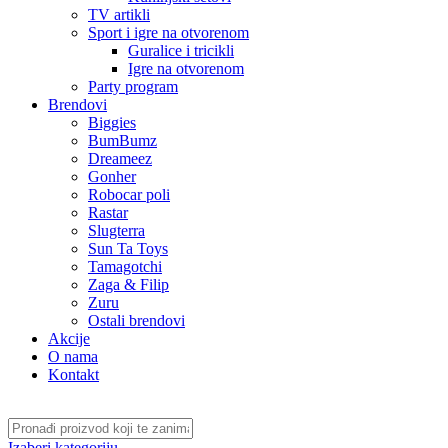
TV artikli
Sport i igre na otvorenom
Guralice i tricikli
Igre na otvorenom
Party program
Brendovi
Biggies
BumBumz
Dreameez
Gonher
Robocar poli
Rastar
Slugterra
Sun Ta Toys
Tamagotchi
Zaga & Filip
Zuru
Ostali brendovi
Akcije
O nama
Kontakt
Izaberi kategoriju