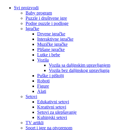
Svi proizvodi
Baby program
Puzzle i društvene igre
Podne puzzle i podloge
Igračke
Drvene igračke
Interaktivne igračke
Muzičke igračke
Plišane igračke
Lutke i bebe
Vozila
Vozila sa daljinskim upravljanjem
Vozila bez daljinskog upravljanja
Puške i pištolji
Roboti
Figure
Alati
Setovi
Edukativni setovi
Kreativni setovi
Setovi za ulepšavanje
Kuhinjski setovi
TV artikli
Sport i igre na otvorenom