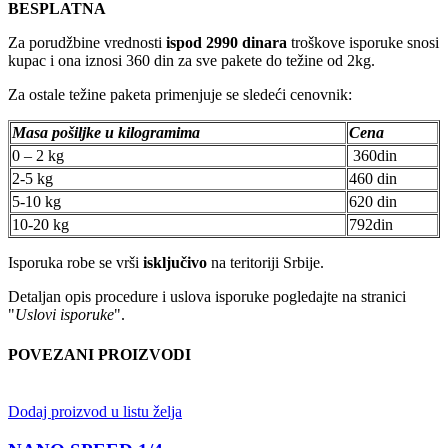
BESPLATNA
Za porudžbine vrednosti
ispod 2990 dinara
troškove isporuke snosi
kupac i ona iznosi 360 din za sve pakete do težine od 2kg.
Za ostale težine paketa primenjuje se sledeći cenovnik:
Masa pošiljke u kilogramima
Cena
0 – 2 kg
360din
2-5 kg
460 din
5-10 kg
620 din
10-20 kg
792din
Isporuka robe se vrši
isključivo
na teritoriji Srbije.
Detaljan opis procedure i uslova isporuke pogledajte na stranici
"
Uslovi isporuke
".
POVEZANI PROIZVODI
Dodaj proizvod u listu želja