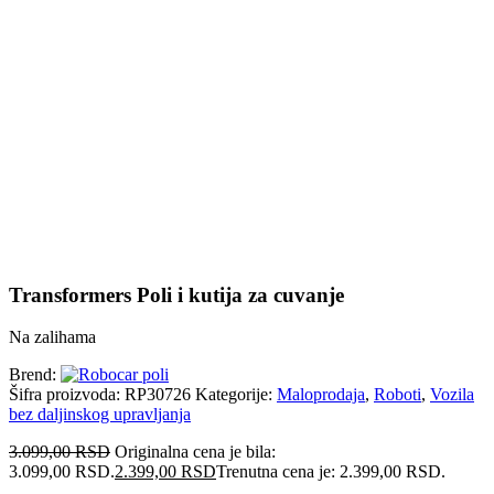
Uvećaj sliku proizvoda
Transformers Poli i kutija za cuvanje
Na zalihama
Brend:
Šifra proizvoda:
RP30726
Kategorije:
Maloprodaja
,
Roboti
,
Vozila
bez daljinskog upravljanja
3.099,00
RSD
Originalna cena je bila:
3.099,00 RSD.
2.399,00
RSD
Trenutna cena je: 2.399,00 RSD.