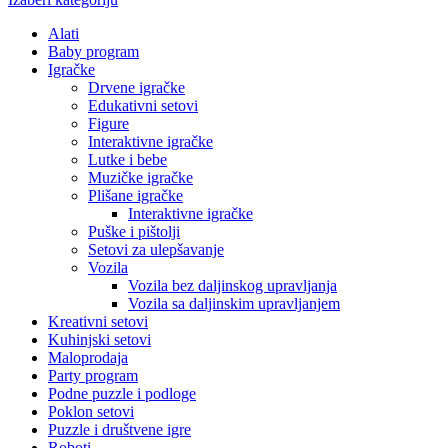
Alati
Baby program
Igračke
Drvene igračke
Edukativni setovi
Figure
Interaktivne igračke
Lutke i bebe
Muzičke igračke
Plišane igračke
Interaktivne igračke
Puške i pištolji
Setovi za ulepšavanje
Vozila
Vozila bez daljinskog upravljanja
Vozila sa daljinskim upravljanjem
Kreativni setovi
Kuhinjski setovi
Maloprodaja
Party program
Podne puzzle i podloge
Poklon setovi
Puzzle i društvene igre
Roboti