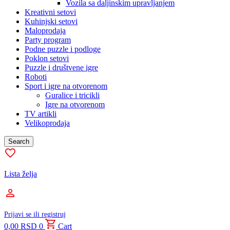
Vozila sa daljinskim upravljanjem
Kreativni setovi
Kuhinjski setovi
Maloprodaja
Party program
Podne puzzle i podloge
Poklon setovi
Puzzle i društvene igre
Roboti
Sport i igre na otvorenom
Guralice i tricikli
Igre na otvorenom
TV artikli
Velikoprodaja
Search
Lista želja
Prijavi se ili registruj
0,00
RSD
0
Cart