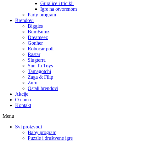
Guralice i tricikli
Igre na otvorenom
Party program
Brendovi
Biggies
BumBumz
Dreameez
Gonher
Robocar poli
Rastar
Slugterra
Sun Ta Toys
Tamagotchi
Zaga & Filip
Zuru
Ostali brendovi
Akcije
O nama
Kontakt
Menu
Svi proizvodi
Baby program
Puzzle i društvene igre