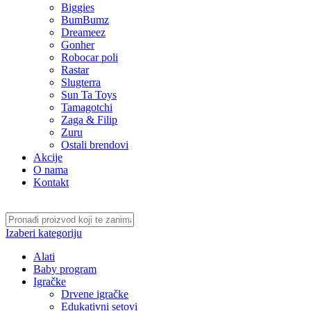
Biggies
BumBumz
Dreameez
Gonher
Robocar poli
Rastar
Slugterra
Sun Ta Toys
Tamagotchi
Zaga & Filip
Zuru
Ostali brendovi
Akcije
O nama
Kontakt
Izaberi kategoriju
Alati
Baby program
Igračke
Drvene igračke
Edukativni setovi