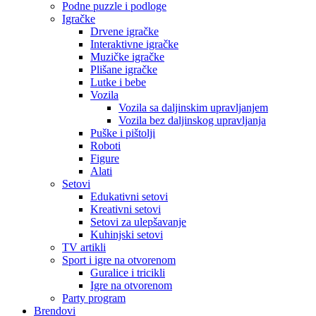
Podne puzzle i podloge
Igračke
Drvene igračke
Interaktivne igračke
Muzičke igračke
Plišane igračke
Lutke i bebe
Vozila
Vozila sa daljinskim upravljanjem
Vozila bez daljinskog upravljanja
Puške i pištolji
Roboti
Figure
Alati
Setovi
Edukativni setovi
Kreativni setovi
Setovi za ulepšavanje
Kuhinjski setovi
TV artikli
Sport i igre na otvorenom
Guralice i tricikli
Igre na otvorenom
Party program
Brendovi