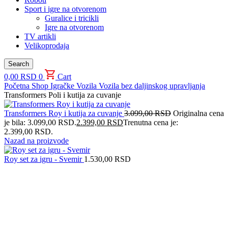
Sport i igre na otvorenom
Guralice i tricikli
Igre na otvorenom
TV artikli
Velikoprodaja
Search
0,00
RSD
0
Cart
Početna
Shop
Igračke
Vozila
Vozila bez daljinskog upravljanja
Transformers Poli i kutija za cuvanje
Transformers Roy i kutija za cuvanje
3.099,00
RSD
Originalna cena
je bila: 3.099,00 RSD.
2.399,00
RSD
Trenutna cena je:
2.399,00 RSD.
Nazad na proizvode
Roy set za igru - Svemir
1.530,00
RSD
-23%