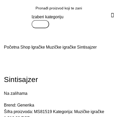
Svi proizvodi
Izaberi kategoriju
Search
Početna
Shop
Igračke
Muzičke igračke
Sintisajzer
Uvećaj sliku proizvoda
Sintisajzer
Na zalihama
Brend:
Generika
Šifra proizvoda:
MS81519
Kategorija:
Muzičke igračke