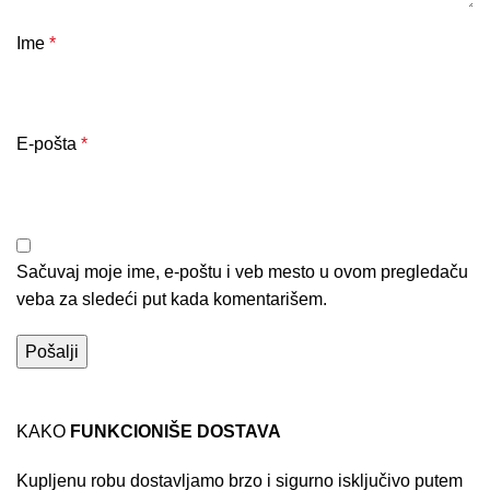
Ime
*
E-pošta
*
Sačuvaj moje ime, e-poštu i veb mesto u ovom pregledaču
veba za sledeći put kada komentarišem.
KAKO
FUNKCIONIŠE DOSTAVA
Kupljenu robu dostavljamo brzo i sigurno isključivo putem