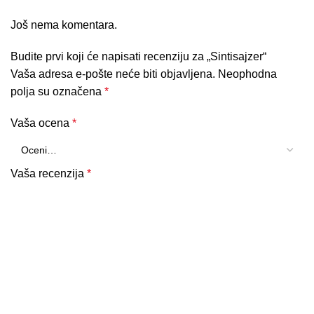
Još nema komentara.
Budite prvi koji će napisati recenziju za „Sintisajzer“
Vaša adresa e-pošte neće biti objavljena.
Neophodna
polja su označena
*
Vaša ocena
*
Vaša recenzija
*