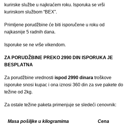
kurirske službe u najkraćem roku. Isporuka se vrši
kurirskom službom “BEX”.
Primljene porudžbine će biti isporučene u roku od
najkasnije 5 radnih dana.
Isporuke se ne vrše vikendom.
ZA PORUDŽBINE PREKO 2990 DIN ISPORUKA JE
BESPLATNA
Za porudžbine vrednosti
ispod 2990 dinara
troškove
isporuke snosi kupac i ona iznosi 360 din za sve pakete do
težine od 2kg.
Za ostale težine paketa primenjuje se sledeći cenovnik:
Masa pošiljke u kilogramima
Cena