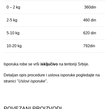
0 – 2 kg
360din
2-5 kg
460 din
5-10 kg
620 din
10-20 kg
792din
Isporuka robe se vrši
isključivo
na teritoriji Srbije.
Detaljan opis procedure i uslova isporuke pogledajte na
stranici "
Uslovi isporuke
".
POVEZANI PROIZVODI