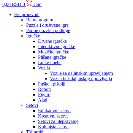
0,00
RSD
0
Cart
Svi proizvodi
Baby program
Puzzle i društvene igre
Podne puzzle i podloge
Igračke
Drvene igračke
Interaktivne igračke
Muzičke igračke
Plišane igračke
Lutke i bebe
Vozila
Vozila sa daljinskim upravljanjem
Vozila bez daljinskog upravljanja
Puške i pištolji
Roboti
Figure
Alati
Setovi
Edukativni setovi
Kreativni setovi
Setovi za ulepšavanje
Kuhinjski setovi
TV artikli