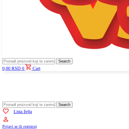
Search
0,00
RSD
0
Cart
Search
Lista želja
Prijavi se ili registruj