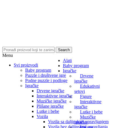
Search
Menu
Alati
Svi proizvodi
Baby program
Baby program
Igračke
Puzzle i društvene igre
Drvene
Podne puzzle i podloge
igračke
Igračke
Edukativni
Drvene igračke
setovi
Interaktivne igračke
Figure
Muzičke igračke
Interaktivne
Plišane igračke
igračke
Lutke i bebe
Lutke i bebe
Vozila
Muzičke
Vozila sa daljinskim upravljanjem
igračke
Vozila bez daljinskog upravljanja
Plišane