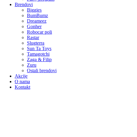
Brendovi
Biggies
BumBumz
Dreameez
Gonher
Robocar poli
Rastar
Slugterra
Sun Ta Toys
Tamagotchi
Zaga & Filip
Zuru
Ostali brendovi
Akcije
O nama
Kontakt