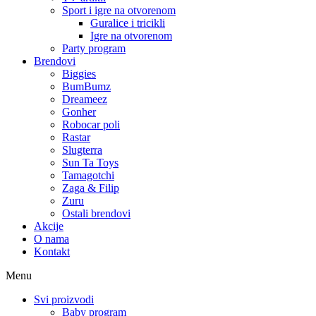
Sport i igre na otvorenom
Guralice i tricikli
Igre na otvorenom
Party program
Brendovi
Biggies
BumBumz
Dreameez
Gonher
Robocar poli
Rastar
Slugterra
Sun Ta Toys
Tamagotchi
Zaga & Filip
Zuru
Ostali brendovi
Akcije
O nama
Kontakt
Menu
Svi proizvodi
Baby program