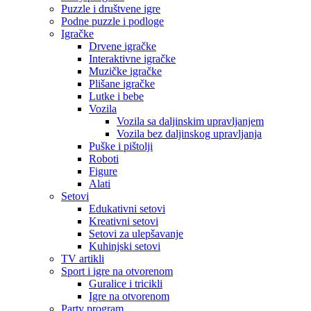
Puzzle i društvene igre
Podne puzzle i podloge
Igračke
Drvene igračke
Interaktivne igračke
Muzičke igračke
Plišane igračke
Lutke i bebe
Vozila
Vozila sa daljinskim upravljanjem
Vozila bez daljinskog upravljanja
Puške i pištolji
Roboti
Figure
Alati
Setovi
Edukativni setovi
Kreativni setovi
Setovi za ulepšavanje
Kuhinjski setovi
TV artikli
Sport i igre na otvorenom
Guralice i tricikli
Igre na otvorenom
Party program