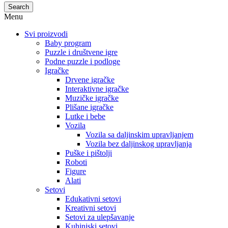
Search
Menu
Svi proizvodi
Baby program
Puzzle i društvene igre
Podne puzzle i podloge
Igračke
Drvene igračke
Interaktivne igračke
Muzičke igračke
Plišane igračke
Lutke i bebe
Vozila
Vozila sa daljinskim upravljanjem
Vozila bez daljinskog upravljanja
Puške i pištolji
Roboti
Figure
Alati
Setovi
Edukativni setovi
Kreativni setovi
Setovi za ulepšavanje
Kuhinjski setovi