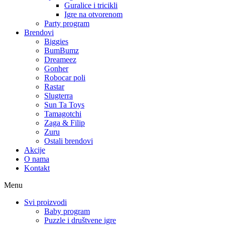
Guralice i tricikli
Igre na otvorenom
Party program
Brendovi
Biggies
BumBumz
Dreameez
Gonher
Robocar poli
Rastar
Slugterra
Sun Ta Toys
Tamagotchi
Zaga & Filip
Zuru
Ostali brendovi
Akcije
O nama
Kontakt
Menu
Svi proizvodi
Baby program
Puzzle i društvene igre