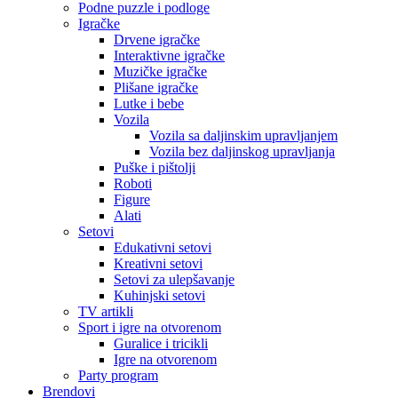
Podne puzzle i podloge
Igračke
Drvene igračke
Interaktivne igračke
Muzičke igračke
Plišane igračke
Lutke i bebe
Vozila
Vozila sa daljinskim upravljanjem
Vozila bez daljinskog upravljanja
Puške i pištolji
Roboti
Figure
Alati
Setovi
Edukativni setovi
Kreativni setovi
Setovi za ulepšavanje
Kuhinjski setovi
TV artikli
Sport i igre na otvorenom
Guralice i tricikli
Igre na otvorenom
Party program
Brendovi