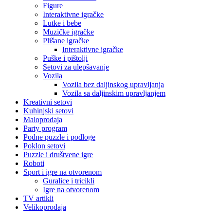
Figure
Interaktivne igračke
Lutke i bebe
Muzičke igračke
Plišane igračke
Interaktivne igračke
Puške i pištolji
Setovi za ulepšavanje
Vozila
Vozila bez daljinskog upravljanja
Vozila sa daljinskim upravljanjem
Kreativni setovi
Kuhinjski setovi
Maloprodaja
Party program
Podne puzzle i podloge
Poklon setovi
Puzzle i društvene igre
Roboti
Sport i igre na otvorenom
Guralice i tricikli
Igre na otvorenom
TV artikli
Velikoprodaja