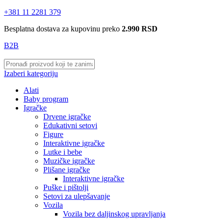
+381 11 2281 379
Besplatna dostava za kupovinu preko
2.990 RSD
B2B
Izaberi kategoriju
Alati
Baby program
Igračke
Drvene igračke
Edukativni setovi
Figure
Interaktivne igračke
Lutke i bebe
Muzičke igračke
Plišane igračke
Interaktivne igračke
Puške i pištolji
Setovi za ulepšavanje
Vozila
Vozila bez daljinskog upravljanja