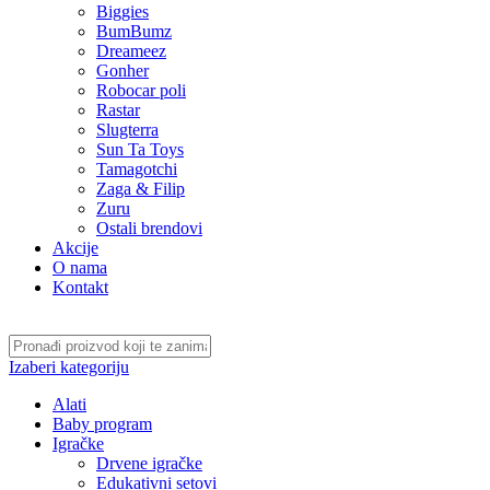
Biggies
BumBumz
Dreameez
Gonher
Robocar poli
Rastar
Slugterra
Sun Ta Toys
Tamagotchi
Zaga & Filip
Zuru
Ostali brendovi
Akcije
O nama
Kontakt
Izaberi kategoriju
Alati
Baby program
Igračke
Drvene igračke
Edukativni setovi