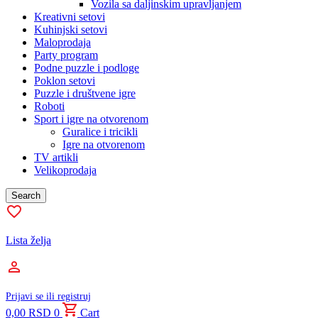
Vozila sa daljinskim upravljanjem
Kreativni setovi
Kuhinjski setovi
Maloprodaja
Party program
Podne puzzle i podloge
Poklon setovi
Puzzle i društvene igre
Roboti
Sport i igre na otvorenom
Guralice i tricikli
Igre na otvorenom
TV artikli
Velikoprodaja
Search
Lista želja
Prijavi se ili registruj
0,00
RSD
0
Cart