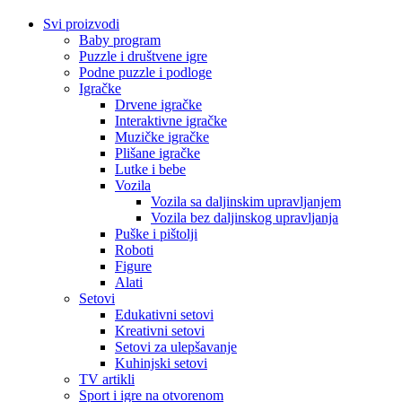
Svi proizvodi
Baby program
Puzzle i društvene igre
Podne puzzle i podloge
Igračke
Drvene igračke
Interaktivne igračke
Muzičke igračke
Plišane igračke
Lutke i bebe
Vozila
Vozila sa daljinskim upravljanjem
Vozila bez daljinskog upravljanja
Puške i pištolji
Roboti
Figure
Alati
Setovi
Edukativni setovi
Kreativni setovi
Setovi za ulepšavanje
Kuhinjski setovi
TV artikli
Sport i igre na otvorenom