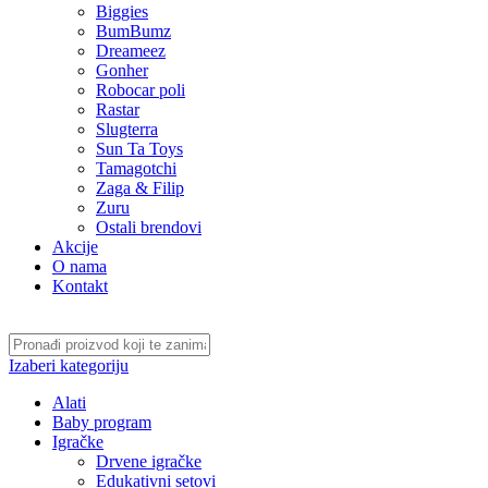
Biggies
BumBumz
Dreameez
Gonher
Robocar poli
Rastar
Slugterra
Sun Ta Toys
Tamagotchi
Zaga & Filip
Zuru
Ostali brendovi
Akcije
O nama
Kontakt
Izaberi kategoriju
Alati
Baby program
Igračke
Drvene igračke
Edukativni setovi