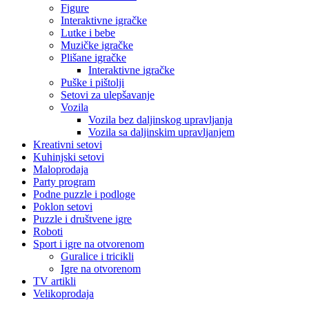
Figure
Interaktivne igračke
Lutke i bebe
Muzičke igračke
Plišane igračke
Interaktivne igračke
Puške i pištolji
Setovi za ulepšavanje
Vozila
Vozila bez daljinskog upravljanja
Vozila sa daljinskim upravljanjem
Kreativni setovi
Kuhinjski setovi
Maloprodaja
Party program
Podne puzzle i podloge
Poklon setovi
Puzzle i društvene igre
Roboti
Sport i igre na otvorenom
Guralice i tricikli
Igre na otvorenom
TV artikli
Velikoprodaja