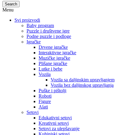
Search
Menu
Svi proizvodi
Baby program
Puzzle i društvene igre
Podne puzzle i podloge
Igračke
Drvene igračke
Interaktivne igračke
Muzičke igračke
Plišane igračke
Lutke i bebe
Vozila
Vozila sa daljinskim upravljanjem
Vozila bez daljinskog upravljanja
Puške i pištolji
Roboti
Figure
Alati
Setovi
Edukativni setovi
Kreativni setovi
Setovi za ulepšavanje
Kuhinjski setovi