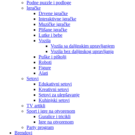
Podne puzzle i podloge
Igračke
Drvene igračke
Interaktivne igračke
Muzičke igračke
Plišane igračke
Lutke i bebe
Vozila
Vozila sa daljinskim upravljanjem
Vozila bez daljinskog upravljanja
Puške i pištolji
Roboti
Figure
Alati
Setovi
Edukativni setovi
Kreativni setovi
Setovi za ulepšavanje
Kuhinjski setovi
TV artikli
Sport i igre na otvorenom
Guralice i tricikli
Igre na otvorenom
Party program
Brendovi