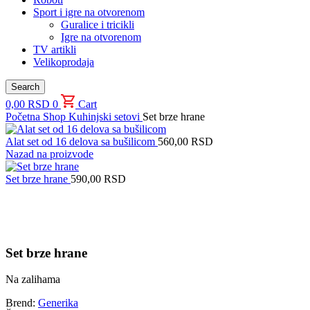
Sport i igre na otvorenom
Guralice i tricikli
Igre na otvorenom
TV artikli
Velikoprodaja
Search
0,00
RSD
0
Cart
Početna
Shop
Kuhinjski setovi
Set brze hrane
Alat set od 16 delova sa bušilicom
560,00
RSD
Nazad na proizvode
Set brze hrane
590,00
RSD
Uvećaj sliku proizvoda
Set brze hrane
Na zalihama
Brend:
Generika