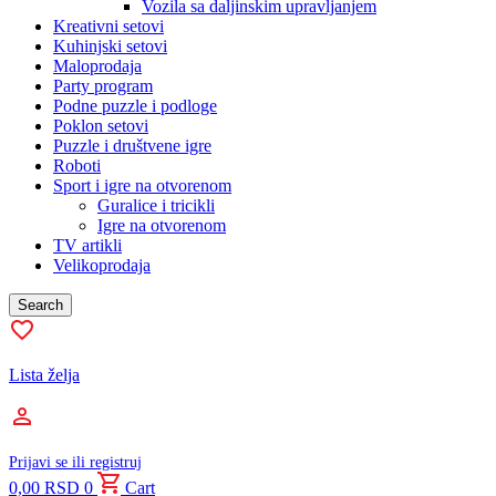
Vozila sa daljinskim upravljanjem
Kreativni setovi
Kuhinjski setovi
Maloprodaja
Party program
Podne puzzle i podloge
Poklon setovi
Puzzle i društvene igre
Roboti
Sport i igre na otvorenom
Guralice i tricikli
Igre na otvorenom
TV artikli
Velikoprodaja
Search
Lista želja
Prijavi se ili registruj
0,00
RSD
0
Cart