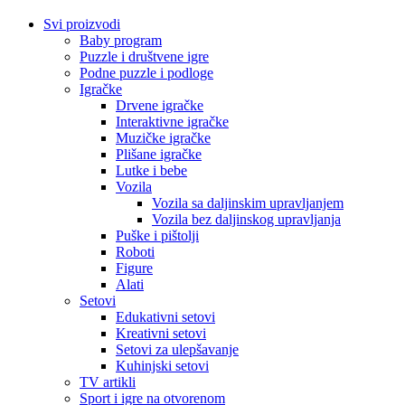
Svi proizvodi
Baby program
Puzzle i društvene igre
Podne puzzle i podloge
Igračke
Drvene igračke
Interaktivne igračke
Muzičke igračke
Plišane igračke
Lutke i bebe
Vozila
Vozila sa daljinskim upravljanjem
Vozila bez daljinskog upravljanja
Puške i pištolji
Roboti
Figure
Alati
Setovi
Edukativni setovi
Kreativni setovi
Setovi za ulepšavanje
Kuhinjski setovi
TV artikli
Sport i igre na otvorenom