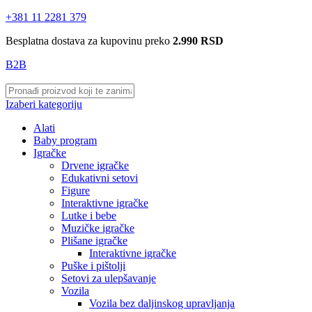
+381 11 2281 379
Besplatna dostava za kupovinu preko
2.990 RSD
B2B
Izaberi kategoriju
Alati
Baby program
Igračke
Drvene igračke
Edukativni setovi
Figure
Interaktivne igračke
Lutke i bebe
Muzičke igračke
Plišane igračke
Interaktivne igračke
Puške i pištolji
Setovi za ulepšavanje
Vozila
Vozila bez daljinskog upravljanja