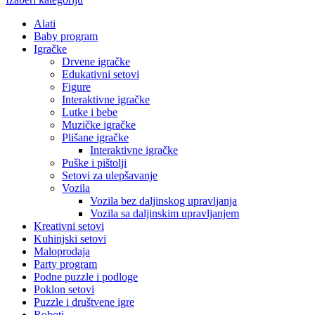
Alati
Baby program
Igračke
Drvene igračke
Edukativni setovi
Figure
Interaktivne igračke
Lutke i bebe
Muzičke igračke
Plišane igračke
Interaktivne igračke
Puške i pištolji
Setovi za ulepšavanje
Vozila
Vozila bez daljinskog upravljanja
Vozila sa daljinskim upravljanjem
Kreativni setovi
Kuhinjski setovi
Maloprodaja
Party program
Podne puzzle i podloge
Poklon setovi
Puzzle i društvene igre
Roboti