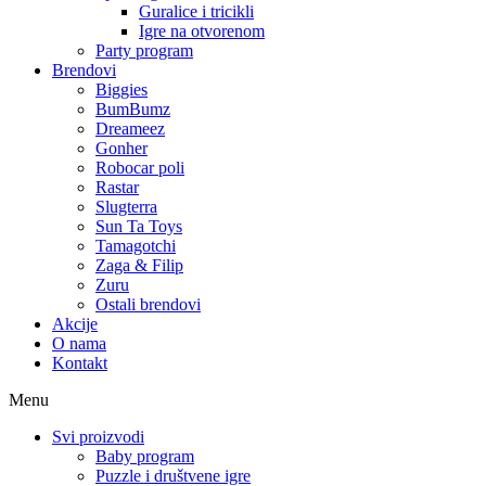
Guralice i tricikli
Igre na otvorenom
Party program
Brendovi
Biggies
BumBumz
Dreameez
Gonher
Robocar poli
Rastar
Slugterra
Sun Ta Toys
Tamagotchi
Zaga & Filip
Zuru
Ostali brendovi
Akcije
O nama
Kontakt
Menu
Svi proizvodi
Baby program
Puzzle i društvene igre