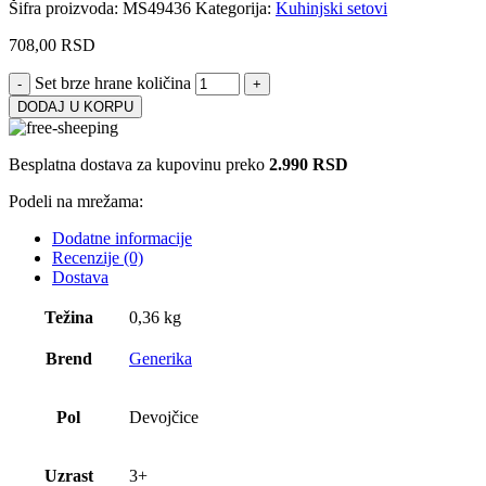
Šifra proizvoda:
MS49436
Kategorija:
Kuhinjski setovi
708,00
RSD
Set brze hrane količina
DODAJ U KORPU
Besplatna dostava za kupovinu preko
2.990 RSD
Podeli na mrežama:
Dodatne informacije
Recenzije (0)
Dostava
Težina
0,36 kg
Brend
Generika
Pol
Devojčice
Uzrast
3+