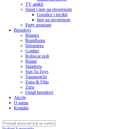
TV artikli
Sport i igre na otvorenom
Guralice i tricikli
Igre na otvorenom
Party program
Brendovi
Biggies
BumBumz
Dreameez
Gonher
Robocar poli
Rastar
Slugterra
Sun Ta Toys
Tamagotchi
Zaga & Filip
Zuru
Ostali brendovi
Akcije
O nama
Kontakt
Izaberi kategoriju