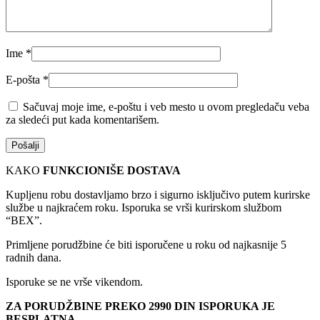
Ime
*
E-pošta
*
Sačuvaj moje ime, e-poštu i veb mesto u ovom pregledaču veba
za sledeći put kada komentarišem.
KAKO
FUNKCIONIŠE DOSTAVA
Kupljenu robu dostavljamo brzo i sigurno isključivo putem kurirske
službe u najkraćem roku. Isporuka se vrši kurirskom službom
“BEX”.
Primljene porudžbine će biti isporučene u roku od najkasnije 5
radnih dana.
Isporuke se ne vrše vikendom.
ZA PORUDŽBINE PREKO 2990 DIN ISPORUKA JE
BESPLATNA