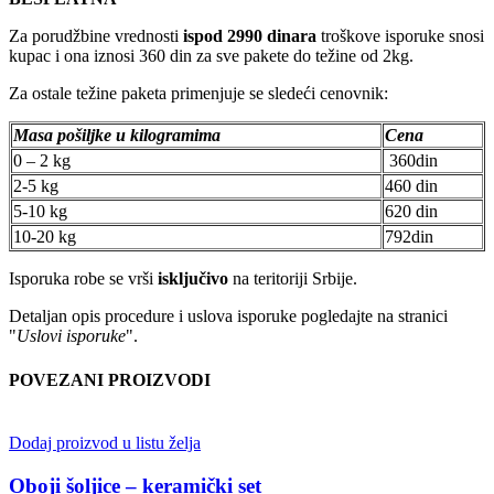
Za porudžbine vrednosti
ispod 2990 dinara
troškove isporuke snosi
kupac i ona iznosi 360 din za sve pakete do težine od 2kg.
Za ostale težine paketa primenjuje se sledeći cenovnik:
Masa pošiljke u kilogramima
Cena
0 – 2 kg
360din
2-5 kg
460 din
5-10 kg
620 din
10-20 kg
792din
Isporuka robe se vrši
isključivo
na teritoriji Srbije.
Detaljan opis procedure i uslova isporuke pogledajte na stranici
"
Uslovi isporuke
".
POVEZANI PROIZVODI
Dodaj proizvod u listu želja
Oboji šoljice – keramički set