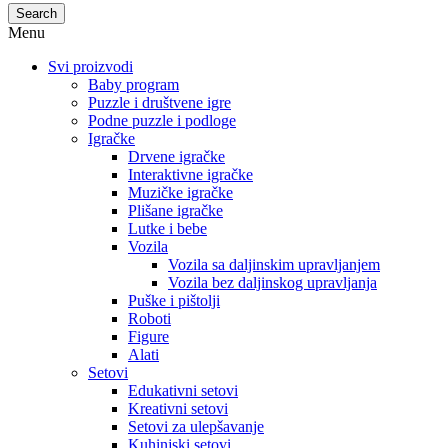
Search
Menu
Svi proizvodi
Baby program
Puzzle i društvene igre
Podne puzzle i podloge
Igračke
Drvene igračke
Interaktivne igračke
Muzičke igračke
Plišane igračke
Lutke i bebe
Vozila
Vozila sa daljinskim upravljanjem
Vozila bez daljinskog upravljanja
Puške i pištolji
Roboti
Figure
Alati
Setovi
Edukativni setovi
Kreativni setovi
Setovi za ulepšavanje
Kuhinjski setovi