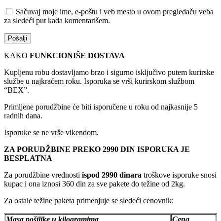
Sačuvaj moje ime, e-poštu i veb mesto u ovom pregledaču veba
za sledeći put kada komentarišem.
KAKO
FUNKCIONIŠE DOSTAVA
Kupljenu robu dostavljamo brzo i sigurno isključivo putem kurirske
službe u najkraćem roku. Isporuka se vrši kurirskom službom
“BEX”.
Primljene porudžbine će biti isporučene u roku od najkasnije 5
radnih dana.
Isporuke se ne vrše vikendom.
ZA PORUDŽBINE PREKO 2990 DIN ISPORUKA JE
BESPLATNA
Za porudžbine vrednosti
ispod 2990 dinara
troškove isporuke snosi
kupac i ona iznosi 360 din za sve pakete do težine od 2kg.
Za ostale težine paketa primenjuje se sledeći cenovnik:
Masa pošiljke u kilogramima
Cena