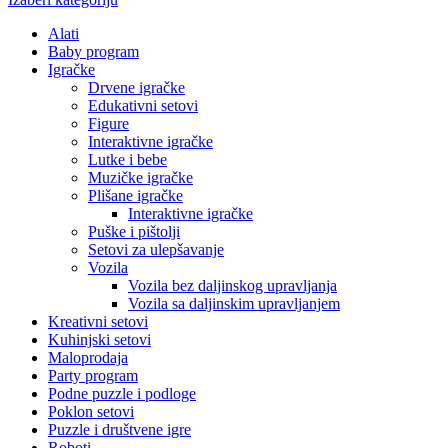
Alati
Baby program
Igračke
Drvene igračke
Edukativni setovi
Figure
Interaktivne igračke
Lutke i bebe
Muzičke igračke
Plišane igračke
Interaktivne igračke
Puške i pištolji
Setovi za ulepšavanje
Vozila
Vozila bez daljinskog upravljanja
Vozila sa daljinskim upravljanjem
Kreativni setovi
Kuhinjski setovi
Maloprodaja
Party program
Podne puzzle i podloge
Poklon setovi
Puzzle i društvene igre
Roboti