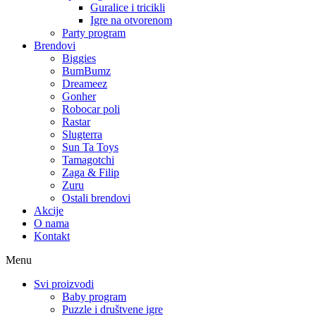
Guralice i tricikli
Igre na otvorenom
Party program
Brendovi
Biggies
BumBumz
Dreameez
Gonher
Robocar poli
Rastar
Slugterra
Sun Ta Toys
Tamagotchi
Zaga & Filip
Zuru
Ostali brendovi
Akcije
O nama
Kontakt
Menu
Svi proizvodi
Baby program
Puzzle i društvene igre