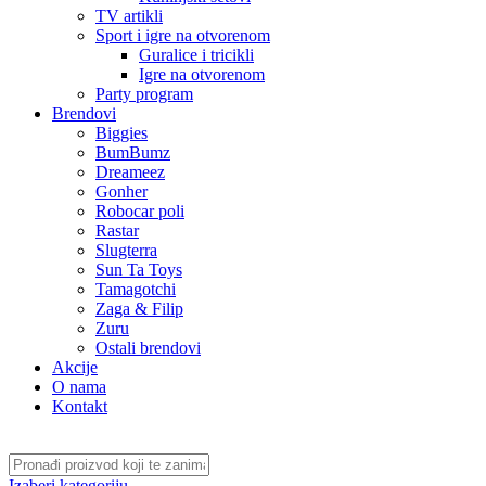
TV artikli
Sport i igre na otvorenom
Guralice i tricikli
Igre na otvorenom
Party program
Brendovi
Biggies
BumBumz
Dreameez
Gonher
Robocar poli
Rastar
Slugterra
Sun Ta Toys
Tamagotchi
Zaga & Filip
Zuru
Ostali brendovi
Akcije
O nama
Kontakt
Izaberi kategoriju