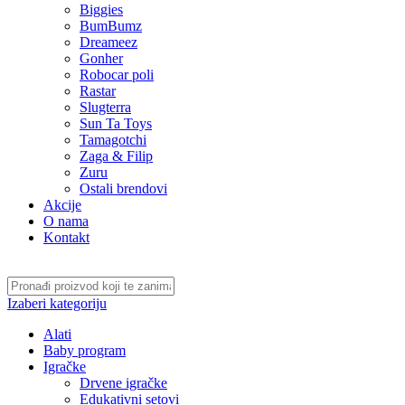
Biggies
BumBumz
Dreameez
Gonher
Robocar poli
Rastar
Slugterra
Sun Ta Toys
Tamagotchi
Zaga & Filip
Zuru
Ostali brendovi
Akcije
O nama
Kontakt
Izaberi kategoriju
Alati
Baby program
Igračke
Drvene igračke
Edukativni setovi