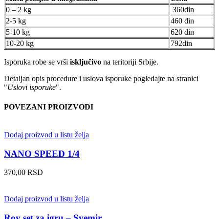
0 – 2 kg
360din
2-5 kg
460 din
5-10 kg
620 din
10-20 kg
792din
Isporuka robe se vrši
isključivo
na teritoriji Srbije.
Detaljan opis procedure i uslova isporuke pogledajte na stranici
"
Uslovi isporuke
".
POVEZANI PROIZVODI
Dodaj proizvod u listu želja
NANO SPEED 1/4
370,00
RSD
Dodaj proizvod u listu želja
Roy set za igru – Svemir