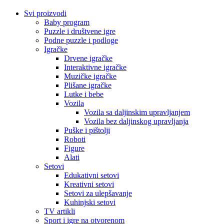
Svi proizvodi
Baby program
Puzzle i društvene igre
Podne puzzle i podloge
Igračke
Drvene igračke
Interaktivne igračke
Muzičke igračke
Plišane igračke
Lutke i bebe
Vozila
Vozila sa daljinskim upravljanjem
Vozila bez daljinskog upravljanja
Puške i pištolji
Roboti
Figure
Alati
Setovi
Edukativni setovi
Kreativni setovi
Setovi za ulepšavanje
Kuhinjski setovi
TV artikli
Sport i igre na otvorenom