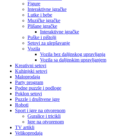
Figure
Interaktivne igračke
Lutke i bebe
Muzičke igračke
Plišane igračke
Interaktivne igračke
Puške i pištolji
Setovi za ulepšavanje
Vozila
Vozila bez daljinskog upravljanja
Vozila sa daljinskim upravljanjem
Kreativni setovi
Kuhinjski setovi
Maloprodaja
Party program
Podne puzzle i podloge
Poklon setovi
Puzzle i društvene igre
Roboti
Sport i igre na otvorenom
Guralice i tricikli
Igre na otvorenom
TV artikli
Velikoprodaja