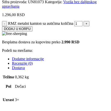
Šifra proizvoda:
UN81073
Kategorija:
Vozila bez daljinskog
upravljanja
1.296,00
RSD
RMZ metalni kamion sa autićima količina
DODAJ U KORPU
Besplatna dostava za kupovinu preko
2.990 RSD
Podeli na mrežama:
Dodatne informacije
Recenzije (0)
Dostava
Težina
0,362 kg
Pol
Dečaci
Uzrast
3+