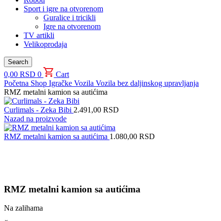
Sport i igre na otvorenom
Guralice i tricikli
Igre na otvorenom
TV artikli
Velikoprodaja
Search
0,00
RSD
0
Cart
Početna
Shop
Igračke
Vozila
Vozila bez daljinskog upravljanja
RMZ metalni kamion sa autićima
Curlimals - Zeka Bibi
2.491,00
RSD
Nazad na proizvode
RMZ metalni kamion sa autićima
1.080,00
RSD
Uvećaj sliku proizvoda
RMZ metalni kamion sa autićima
Na zalihama