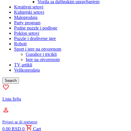
Vozila sa daljinskim upravljanjem
Kreativni setovi
Kuhinjski setovi
Maloprodaja
Party program
Podne puzzle i podloge
Poklon setovi
Puzzle i društvene igre
Roboti
Sport i igre na otvorenom
Guralice i tricikli
Igre na otvorenom
TV artikli
Velikoprodaja
Search
Lista želja
Prijavi se ili registruj
0,00
RSD
0
Cart