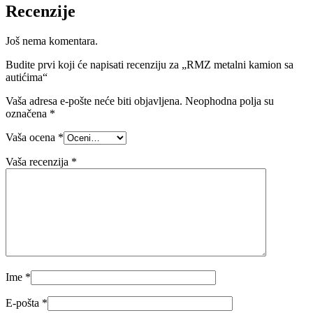
Recenzije
Još nema komentara.
Budite prvi koji će napisati recenziju za „RMZ metalni kamion sa
autićima“
Vaša adresa e-pošte neće biti objavljena.
Neophodna polja su
označena
*
Vaša ocena
*
Vaša recenzija
*
Ime
*
E-pošta
*