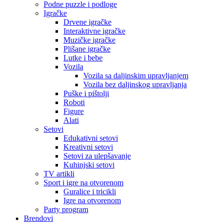
Podne puzzle i podloge
Igračke
Drvene igračke
Interaktivne igračke
Muzičke igračke
Plišane igračke
Lutke i bebe
Vozila
Vozila sa daljinskim upravljanjem
Vozila bez daljinskog upravljanja
Puške i pištolji
Roboti
Figure
Alati
Setovi
Edukativni setovi
Kreativni setovi
Setovi za ulepšavanje
Kuhinjski setovi
TV artikli
Sport i igre na otvorenom
Guralice i tricikli
Igre na otvorenom
Party program
Brendovi