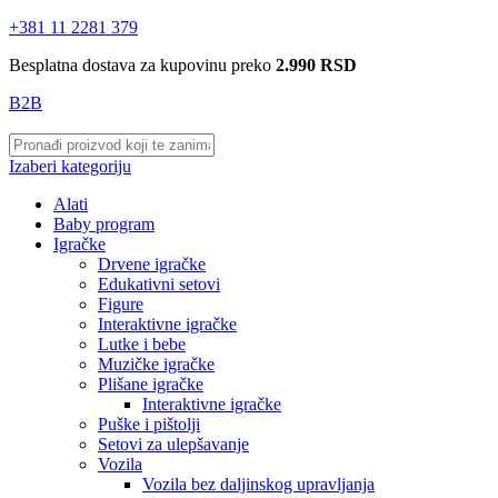
+381 11 2281 379
Besplatna dostava za kupovinu preko
2.990 RSD
B2B
Izaberi kategoriju
Alati
Baby program
Igračke
Drvene igračke
Edukativni setovi
Figure
Interaktivne igračke
Lutke i bebe
Muzičke igračke
Plišane igračke
Interaktivne igračke
Puške i pištolji
Setovi za ulepšavanje
Vozila
Vozila bez daljinskog upravljanja