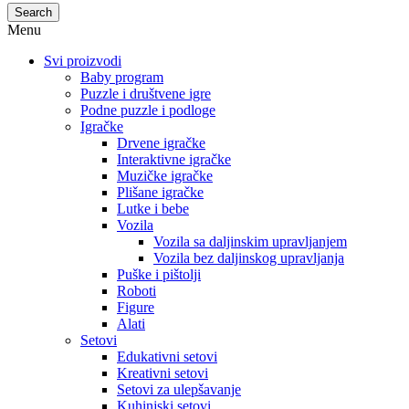
Search
Menu
Svi proizvodi
Baby program
Puzzle i društvene igre
Podne puzzle i podloge
Igračke
Drvene igračke
Interaktivne igračke
Muzičke igračke
Plišane igračke
Lutke i bebe
Vozila
Vozila sa daljinskim upravljanjem
Vozila bez daljinskog upravljanja
Puške i pištolji
Roboti
Figure
Alati
Setovi
Edukativni setovi
Kreativni setovi
Setovi za ulepšavanje
Kuhinjski setovi