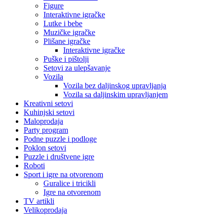
Figure
Interaktivne igračke
Lutke i bebe
Muzičke igračke
Plišane igračke
Interaktivne igračke
Puške i pištolji
Setovi za ulepšavanje
Vozila
Vozila bez daljinskog upravljanja
Vozila sa daljinskim upravljanjem
Kreativni setovi
Kuhinjski setovi
Maloprodaja
Party program
Podne puzzle i podloge
Poklon setovi
Puzzle i društvene igre
Roboti
Sport i igre na otvorenom
Guralice i tricikli
Igre na otvorenom
TV artikli
Velikoprodaja