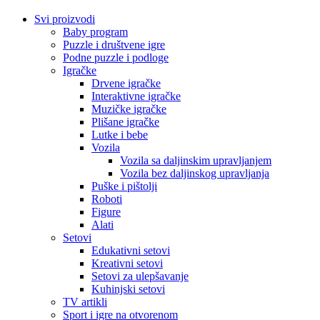
Svi proizvodi
Baby program
Puzzle i društvene igre
Podne puzzle i podloge
Igračke
Drvene igračke
Interaktivne igračke
Muzičke igračke
Plišane igračke
Lutke i bebe
Vozila
Vozila sa daljinskim upravljanjem
Vozila bez daljinskog upravljanja
Puške i pištolji
Roboti
Figure
Alati
Setovi
Edukativni setovi
Kreativni setovi
Setovi za ulepšavanje
Kuhinjski setovi
TV artikli
Sport i igre na otvorenom