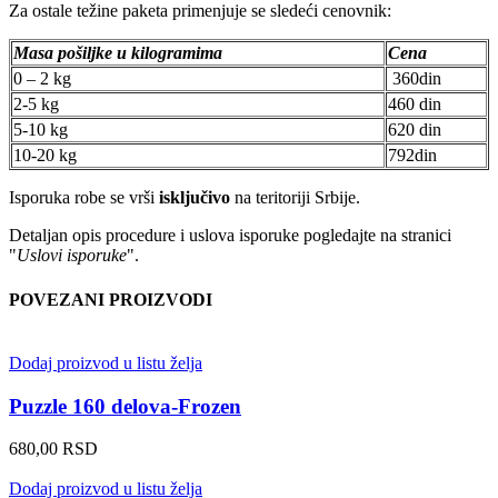
Za ostale težine paketa primenjuje se sledeći cenovnik:
Masa pošiljke u kilogramima
Cena
0 – 2 kg
360din
2-5 kg
460 din
5-10 kg
620 din
10-20 kg
792din
Isporuka robe se vrši
isključivo
na teritoriji Srbije.
Detaljan opis procedure i uslova isporuke pogledajte na stranici
"
Uslovi isporuke
".
POVEZANI PROIZVODI
Dodaj proizvod u listu želja
Puzzle 160 delova-Frozen
680,00
RSD
Dodaj proizvod u listu želja