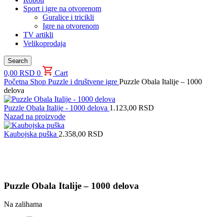
Sport i igre na otvorenom
Guralice i tricikli
Igre na otvorenom
TV artikli
Velikoprodaja
Search
0,00
RSD
0
Cart
Početna
Shop
Puzzle i društvene igre
Puzzle Obala Italije – 1000
delova
Puzzle Obala Italije - 1000 delova
1.123,00
RSD
Nazad na proizvode
Kaubojska puška
2.358,00
RSD
Uvećaj sliku proizvoda
Puzzle Obala Italije – 1000 delova
Na zalihama