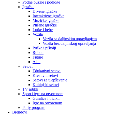
Podne puzzle i podloge
Igračke
Drvene igračke
Interaktivne igračke
Muzičke igračke
Plišane igračke
Lutke i bebe
Vozila
Vozila sa daljinskim upravljanjem
Vozila bez daljinskog upravljanja
Puške i pištolji
Roboti
Figure
Alati
Setovi
Edukativni setovi
Kreativni setovi
Setovi za ulepšavanje
Kuhinjski setovi
TV artikli
Sport i igre na otvorenom
Guralice i tricikli
Igre na otvorenom
Party program
Brendovi