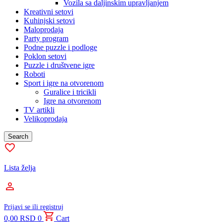
Vozila sa daljinskim upravljanjem
Kreativni setovi
Kuhinjski setovi
Maloprodaja
Party program
Podne puzzle i podloge
Poklon setovi
Puzzle i društvene igre
Roboti
Sport i igre na otvorenom
Guralice i tricikli
Igre na otvorenom
TV artikli
Velikoprodaja
Search
Lista želja
Prijavi se ili registruj
0,00
RSD
0
Cart