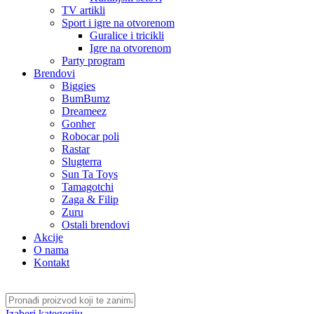
TV artikli
Sport i igre na otvorenom
Guralice i tricikli
Igre na otvorenom
Party program
Brendovi
Biggies
BumBumz
Dreameez
Gonher
Robocar poli
Rastar
Slugterra
Sun Ta Toys
Tamagotchi
Zaga & Filip
Zuru
Ostali brendovi
Akcije
O nama
Kontakt
Izaberi kategoriju