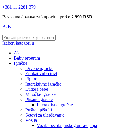
+381 11 2281 379
Besplatna dostava za kupovinu preko
2.990 RSD
B2B
Izaberi kategoriju
Alati
Baby program
Igračke
Drvene igračke
Edukativni setovi
Figure
Interaktivne igračke
Lutke i bebe
Muzičke igračke
Plišane igračke
Interaktivne igračke
Puške i pištolji
Setovi za ulepšavanje
Vozila
Vozila bez daljinskog upravljanja