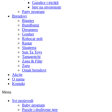
Guralice i tricikli
Igre na otvorenom
Party program
Brendovi
Biggies
BumBumz
Dreameez
Gonher
Robocar poli
Rastar
Slugterra
Sun Ta Toys
Tamagotchi
Zaga & Filip
Zuru
Ostali brendovi
Akcije
O nama
Kontakt
Menu
Svi proizvodi
Baby program
Puzzle i društvene igre