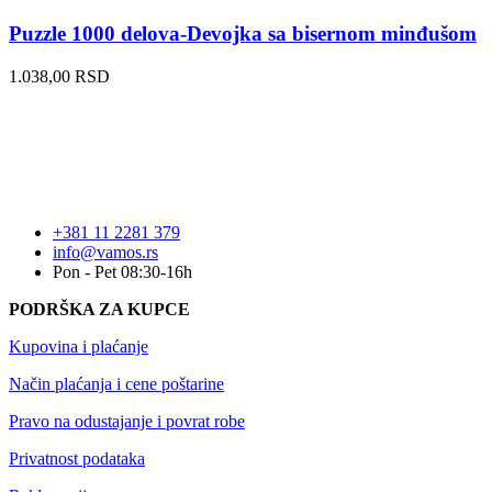
Puzzle 1000 delova-Devojka sa bisernom minđušom
1.038,00
RSD
+381 11 2281 379
info@vamos.rs
Pon - Pet 08:30-16h
PODRŠKA ZA KUPCE
Kupovina i plaćanje
Način plaćanja i cene poštarine
Pravo na odustajanje i povrat robe
Privatnost podataka