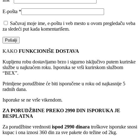
E-pošta
*
Sačuvaj moje ime, e-poštu i veb mesto u ovom pregledaču veba
za sledeći put kada komentarišem.
KAKO
FUNKCIONIŠE DOSTAVA
Kupljenu robu dostavljamo brzo i sigurno isključivo putem kurirske
službe u najkraćem roku. Isporuka se vrši kurirskom službom
“BEX”.
Primljene porudžbine će biti isporučene u roku od najkasnije 5
radnih dana.
Isporuke se ne vrše vikendom.
ZA PORUDŽBINE PREKO 2990 DIN ISPORUKA JE
BESPLATNA
Za porudžbine vrednosti
ispod 2990 dinara
troškove isporuke snosi
kupac i ona iznosi 360 din za sve pakete do težine od 2kg.