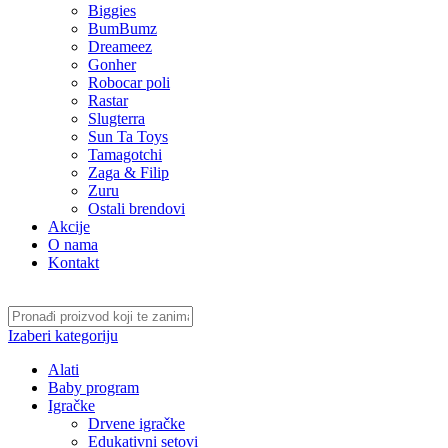
Biggies
BumBumz
Dreameez
Gonher
Robocar poli
Rastar
Slugterra
Sun Ta Toys
Tamagotchi
Zaga & Filip
Zuru
Ostali brendovi
Akcije
O nama
Kontakt
Izaberi kategoriju
Alati
Baby program
Igračke
Drvene igračke
Edukativni setovi