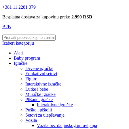
+381 11 2281 379
Besplatna dostava za kupovinu preko
2.990 RSD
B2B
Izaberi kategoriju
Alati
Baby program
Igračke
Drvene igračke
Edukativni setovi
Figure
Interaktivne igračke
Lutke i bebe
Muzičke igračke
Plišane igračke
Interaktivne igračke
Puške i pištolji
Setovi za ulepšavanje
Vozila
Vozila bez daljinskog upravljanja