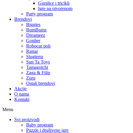
Guralice i tricikli
Igre na otvorenom
Party program
Brendovi
Biggies
BumBumz
Dreameez
Gonher
Robocar poli
Rastar
Slugterra
Sun Ta Toys
Tamagotchi
Zaga & Filip
Zuru
Ostali brendovi
Akcije
O nama
Kontakt
Menu
Svi proizvodi
Baby program
Puzzle i društvene igre