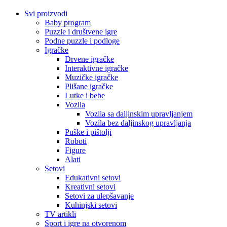
Svi proizvodi
Baby program
Puzzle i društvene igre
Podne puzzle i podloge
Igračke
Drvene igračke
Interaktivne igračke
Muzičke igračke
Plišane igračke
Lutke i bebe
Vozila
Vozila sa daljinskim upravljanjem
Vozila bez daljinskog upravljanja
Puške i pištolji
Roboti
Figure
Alati
Setovi
Edukativni setovi
Kreativni setovi
Setovi za ulepšavanje
Kuhinjski setovi
TV artikli
Sport i igre na otvorenom