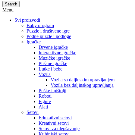
Search
Menu
Svi proizvodi
Baby program
Puzzle i društvene igre
Podne puzzle i podloge
Igračke
Drvene igračke
Interaktivne igračke
Muzičke igračke
Plišane igračke
Lutke i bebe
Vozila
Vozila sa daljinskim upravljanjem
Vozila bez daljinskog upravljanja
Puške i pištolji
Roboti
Figure
Alati
Setovi
Edukativni setovi
Kreativni setovi
Setovi za ulepšavanje
Kuhinjski setovi