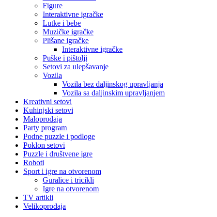
Figure
Interaktivne igračke
Lutke i bebe
Muzičke igračke
Plišane igračke
Interaktivne igračke
Puške i pištolji
Setovi za ulepšavanje
Vozila
Vozila bez daljinskog upravljanja
Vozila sa daljinskim upravljanjem
Kreativni setovi
Kuhinjski setovi
Maloprodaja
Party program
Podne puzzle i podloge
Poklon setovi
Puzzle i društvene igre
Roboti
Sport i igre na otvorenom
Guralice i tricikli
Igre na otvorenom
TV artikli
Velikoprodaja