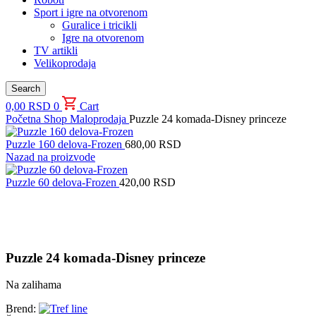
Sport i igre na otvorenom
Guralice i tricikli
Igre na otvorenom
TV artikli
Velikoprodaja
Search
0,00
RSD
0
Cart
Početna
Shop
Maloprodaja
Puzzle 24 komada-Disney princeze
Puzzle 160 delova-Frozen
680,00
RSD
Nazad na proizvode
Puzzle 60 delova-Frozen
420,00
RSD
Uvećaj sliku proizvoda
Puzzle 24 komada-Disney princeze
Na zalihama
Brend: