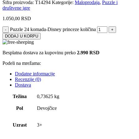
Šifra proizvoda:
T14294
Kategorije:
Maloprodaja
,
Puzzle i
društvene igre
1.050,00
RSD
Puzzle 24 komada-Disney princeze količina
DODAJ U KORPU
Besplatna dostava za kupovinu preko
2.990 RSD
Podeli na mrežama:
Dodatne informacije
Recenzije (0)
Dostava
Težina
0,73625 kg
Pol
Devojčice
Uzrast
3+