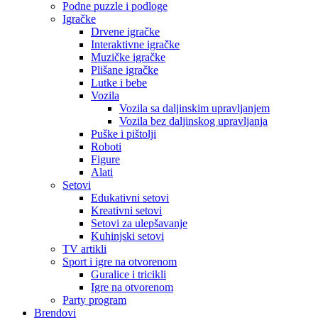
Podne puzzle i podloge
Igračke
Drvene igračke
Interaktivne igračke
Muzičke igračke
Plišane igračke
Lutke i bebe
Vozila
Vozila sa daljinskim upravljanjem
Vozila bez daljinskog upravljanja
Puške i pištolji
Roboti
Figure
Alati
Setovi
Edukativni setovi
Kreativni setovi
Setovi za ulepšavanje
Kuhinjski setovi
TV artikli
Sport i igre na otvorenom
Guralice i tricikli
Igre na otvorenom
Party program
Brendovi