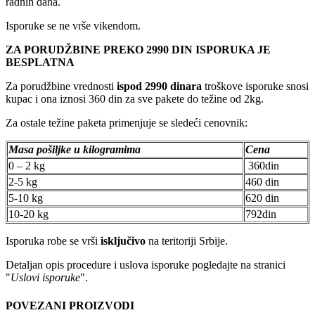
radnih dana.
Isporuke se ne vrše vikendom.
ZA PORUDŽBINE PREKO 2990 DIN ISPORUKA JE
BESPLATNA
Za porudžbine vrednosti
ispod 2990 dinara
troškove isporuke snosi
kupac i ona iznosi 360 din za sve pakete do težine od 2kg.
Za ostale težine paketa primenjuje se sledeći cenovnik:
Masa pošiljke u kilogramima
Cena
0 – 2 kg
360din
2-5 kg
460 din
5-10 kg
620 din
10-20 kg
792din
Isporuka robe se vrši
isključivo
na teritoriji Srbije.
Detaljan opis procedure i uslova isporuke pogledajte na stranici
"
Uslovi isporuke
".
POVEZANI PROIZVODI