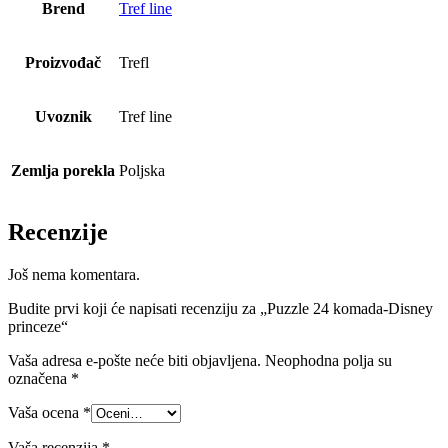
Brend
Tref line
Proizvođač
Trefl
Uvoznik
Tref line
Zemlja porekla
Poljska
Recenzije
Još nema komentara.
Budite prvi koji će napisati recenziju za „Puzzle 24 komada-Disney
princeze“
Vaša adresa e-pošte neće biti objavljena.
Neophodna polja su
označena
*
Vaša ocena
*
Vaša recenzija
*