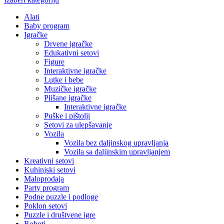
Alati
Baby program
Igračke
Drvene igračke
Edukativni setovi
Figure
Interaktivne igračke
Lutke i bebe
Muzičke igračke
Plišane igračke
Interaktivne igračke
Puške i pištolji
Setovi za ulepšavanje
Vozila
Vozila bez daljinskog upravljanja
Vozila sa daljinskim upravljanjem
Kreativni setovi
Kuhinjski setovi
Maloprodaja
Party program
Podne puzzle i podloge
Poklon setovi
Puzzle i društvene igre
Roboti