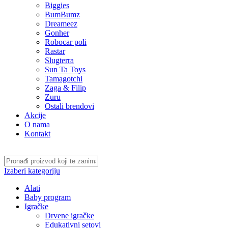
Biggies
BumBumz
Dreameez
Gonher
Robocar poli
Rastar
Slugterra
Sun Ta Toys
Tamagotchi
Zaga & Filip
Zuru
Ostali brendovi
Akcije
O nama
Kontakt
Izaberi kategoriju
Alati
Baby program
Igračke
Drvene igračke
Edukativni setovi