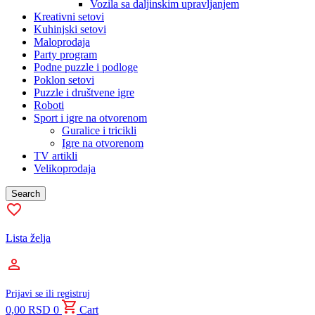
Vozila sa daljinskim upravljanjem
Kreativni setovi
Kuhinjski setovi
Maloprodaja
Party program
Podne puzzle i podloge
Poklon setovi
Puzzle i društvene igre
Roboti
Sport i igre na otvorenom
Guralice i tricikli
Igre na otvorenom
TV artikli
Velikoprodaja
Search
Lista želja
Prijavi se ili registruj
0,00
RSD
0
Cart