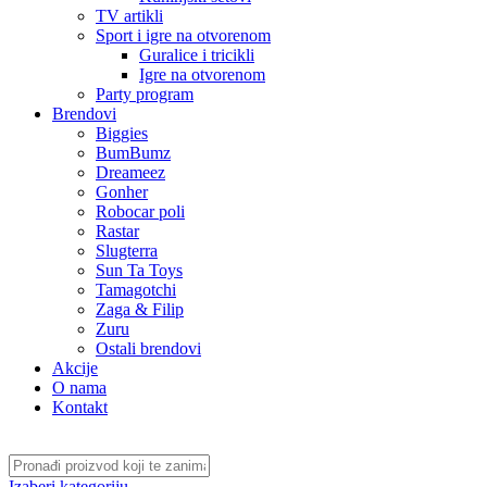
TV artikli
Sport i igre na otvorenom
Guralice i tricikli
Igre na otvorenom
Party program
Brendovi
Biggies
BumBumz
Dreameez
Gonher
Robocar poli
Rastar
Slugterra
Sun Ta Toys
Tamagotchi
Zaga & Filip
Zuru
Ostali brendovi
Akcije
O nama
Kontakt
Izaberi kategoriju