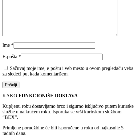
Ime
*
E-pošta
*
Sačuvaj moje ime, e-poštu i veb mesto u ovom pregledaču veba
za sledeći put kada komentarišem.
KAKO
FUNKCIONIŠE DOSTAVA
Kupljenu robu dostavljamo brzo i sigurno isključivo putem kurirske
službe u najkraćem roku. Isporuka se vrši kurirskom službom
“BEX”.
Primljene porudžbine će biti isporučene u roku od najkasnije 5
radnih dana.