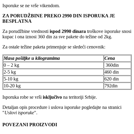
Isporuke se ne vrše vikendom.
ZA PORUDŽBINE PREKO 2990 DIN ISPORUKA JE
BESPLATNA
Za porudžbine vrednosti
ispod 2990 dinara
troškove isporuke snosi
kupac i ona iznosi 360 din za sve pakete do težine od 2kg.
Za ostale težine paketa primenjuje se sledeći cenovnik:
Masa pošiljke u kilogramima
Cena
0 – 2 kg
360din
2-5 kg
460 din
5-10 kg
620 din
10-20 kg
792din
Isporuka robe se vrši
isključivo
na teritoriji Srbije.
Detaljan opis procedure i uslova isporuke pogledajte na stranici
"
Uslovi isporuke
".
POVEZANI PROIZVODI