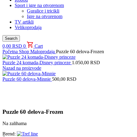
Sport i igre na otvorenom
Guralice i tricikli
Igre na otvorenom
TV artikli
Velikoprodaja
Search
0,00
RSD
0
Cart
Početna
Shop
Maloprodaja
Puzzle 60 delova-Frozen
Puzzle 24 komada-Disney princeze
1.050,00
RSD
Nazad na proizvode
Puzzle 60 delova-Minnie
500,00
RSD
Uvećaj sliku proizvoda
Puzzle 60 delova-Frozen
Na zalihama
Brend: