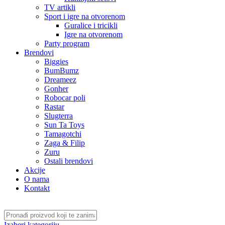
TV artikli
Sport i igre na otvorenom
Guralice i tricikli
Igre na otvorenom
Party program
Brendovi
Biggies
BumBumz
Dreameez
Gonher
Robocar poli
Rastar
Slugterra
Sun Ta Toys
Tamagotchi
Zaga & Filip
Zuru
Ostali brendovi
Akcije
O nama
Kontakt
Izaberi kategoriju