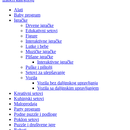
Alati
Baby program
Igračke
Drvene igračke
Edukativni setovi
Figure
Interaktivne igračke
Lutke i bebe
Muzičke igračke
Plišane igračke
Interaktivne igračke
Puške i pištolji
Setovi za ulepšavanje
Vozila
Vozila bez daljinskog upravljanja
Vozila sa daljinskim upravljanjem
Kreativni setovi
Kuhinjski setovi
Maloprodaja
Party program
Podne puzzle i podloge
Poklon setovi
Puzzle i društvene igre
Roboti