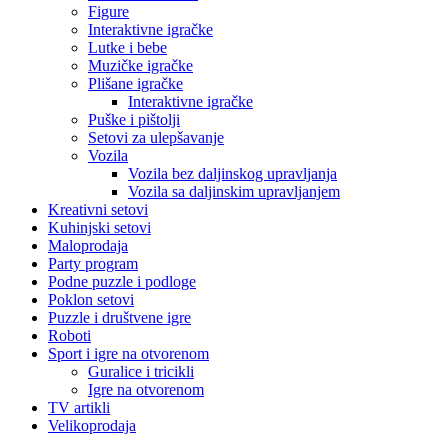
Figure
Interaktivne igračke
Lutke i bebe
Muzičke igračke
Plišane igračke
Interaktivne igračke
Puške i pištolji
Setovi za ulepšavanje
Vozila
Vozila bez daljinskog upravljanja
Vozila sa daljinskim upravljanjem
Kreativni setovi
Kuhinjski setovi
Maloprodaja
Party program
Podne puzzle i podloge
Poklon setovi
Puzzle i društvene igre
Roboti
Sport i igre na otvorenom
Guralice i tricikli
Igre na otvorenom
TV artikli
Velikoprodaja