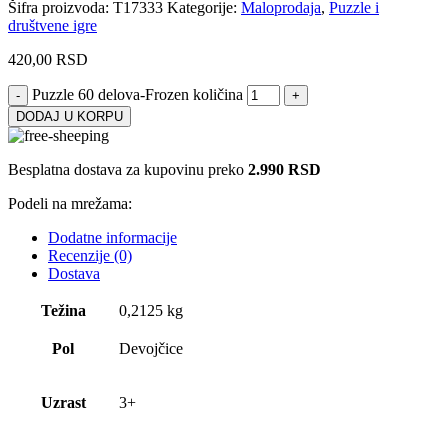
Šifra proizvoda:
T17333
Kategorije:
Maloprodaja
,
Puzzle i
društvene igre
420,00
RSD
Puzzle 60 delova-Frozen količina
DODAJ U KORPU
Besplatna dostava za kupovinu preko
2.990 RSD
Podeli na mrežama:
Dodatne informacije
Recenzije (0)
Dostava
Težina
0,2125 kg
Pol
Devojčice
Uzrast
3+