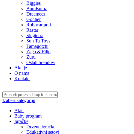
Biggies
BumBumz
Dreameez
Gonher
Robocar poli
Rastar
Slugterra
Sun Ta Toys
Tamagotchi
Zaga & Filip
Zuru
Ostali brendovi
Akcije
O nama
Kontakt
Izaberi kategoriju
Alati
Baby program
Igračke
Drvene igračke
Edukativni setovi