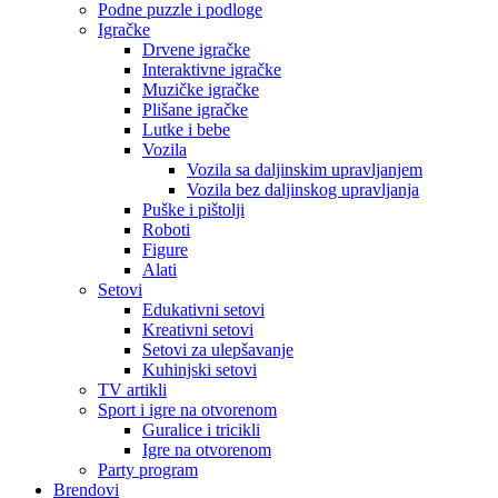
Podne puzzle i podloge
Igračke
Drvene igračke
Interaktivne igračke
Muzičke igračke
Plišane igračke
Lutke i bebe
Vozila
Vozila sa daljinskim upravljanjem
Vozila bez daljinskog upravljanja
Puške i pištolji
Roboti
Figure
Alati
Setovi
Edukativni setovi
Kreativni setovi
Setovi za ulepšavanje
Kuhinjski setovi
TV artikli
Sport i igre na otvorenom
Guralice i tricikli
Igre na otvorenom
Party program
Brendovi