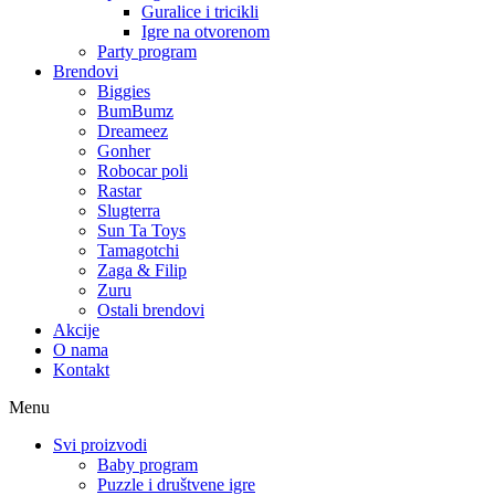
Guralice i tricikli
Igre na otvorenom
Party program
Brendovi
Biggies
BumBumz
Dreameez
Gonher
Robocar poli
Rastar
Slugterra
Sun Ta Toys
Tamagotchi
Zaga & Filip
Zuru
Ostali brendovi
Akcije
O nama
Kontakt
Menu
Svi proizvodi
Baby program
Puzzle i društvene igre