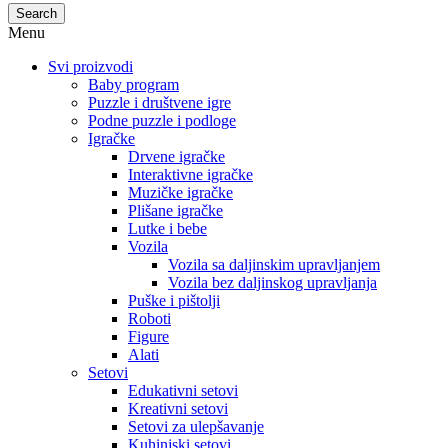
Search
Menu
Svi proizvodi
Baby program
Puzzle i društvene igre
Podne puzzle i podloge
Igračke
Drvene igračke
Interaktivne igračke
Muzičke igračke
Plišane igračke
Lutke i bebe
Vozila
Vozila sa daljinskim upravljanjem
Vozila bez daljinskog upravljanja
Puške i pištolji
Roboti
Figure
Alati
Setovi
Edukativni setovi
Kreativni setovi
Setovi za ulepšavanje
Kuhinjski setovi