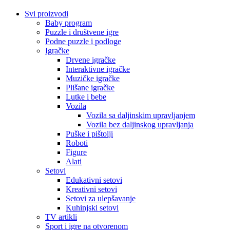
Svi proizvodi
Baby program
Puzzle i društvene igre
Podne puzzle i podloge
Igračke
Drvene igračke
Interaktivne igračke
Muzičke igračke
Plišane igračke
Lutke i bebe
Vozila
Vozila sa daljinskim upravljanjem
Vozila bez daljinskog upravljanja
Puške i pištolji
Roboti
Figure
Alati
Setovi
Edukativni setovi
Kreativni setovi
Setovi za ulepšavanje
Kuhinjski setovi
TV artikli
Sport i igre na otvorenom