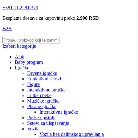
+381 11 2281 379
Besplatna dostava za kupovinu preko
2.990 RSD
B2B
Izaberi kategoriju
Alati
Baby program
Igračke
Drvene igračke
Edukativni setovi
Figure
Interaktivne igračke
Lutke i bebe
Muzičke igračke
Plišane igračke
Interaktivne igračke
Puške i pištolji
Setovi za ulepšavanje
Vozila
Vozila bez daljinskog upravljanja