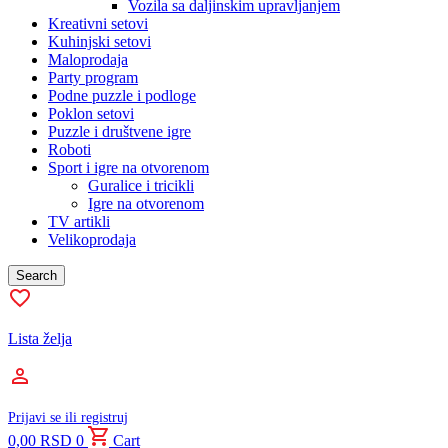
Vozila sa daljinskim upravljanjem
Kreativni setovi
Kuhinjski setovi
Maloprodaja
Party program
Podne puzzle i podloge
Poklon setovi
Puzzle i društvene igre
Roboti
Sport i igre na otvorenom
Guralice i tricikli
Igre na otvorenom
TV artikli
Velikoprodaja
Search
Lista želja
Prijavi se ili registruj
0,00
RSD
0
Cart