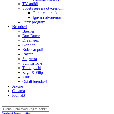
TV artikli
Sport i igre na otvorenom
Guralice i tricikli
Igre na otvorenom
Party program
Brendovi
Biggies
BumBumz
Dreameez
Gonher
Robocar poli
Rastar
Slugterra
Sun Ta Toys
Tamagotchi
Zaga & Filip
Zuru
Ostali brendovi
Akcije
O nama
Kontakt
Izaberi kategoriju