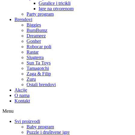
Guralice i tricikli
Igre na otvorenom
Party program
Brendovi
Biggies
BumBumz
Dreameez
Gonher
Robocar poli
Rastar
Slugterra
Sun Ta Toys
Tamagotchi
Zaga & Filip
Zuru
Ostali brendovi
Akcije
O nama
Kontakt
Menu
Svi proizvodi
Baby program
Puzzle i društvene igre