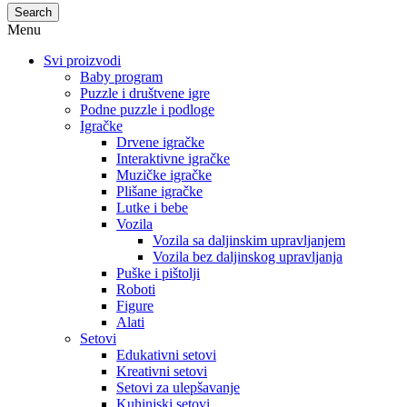
Search
Menu
Svi proizvodi
Baby program
Puzzle i društvene igre
Podne puzzle i podloge
Igračke
Drvene igračke
Interaktivne igračke
Muzičke igračke
Plišane igračke
Lutke i bebe
Vozila
Vozila sa daljinskim upravljanjem
Vozila bez daljinskog upravljanja
Puške i pištolji
Roboti
Figure
Alati
Setovi
Edukativni setovi
Kreativni setovi
Setovi za ulepšavanje
Kuhinjski setovi