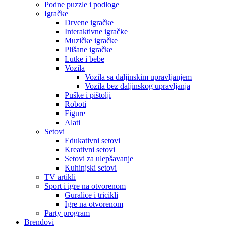
Podne puzzle i podloge
Igračke
Drvene igračke
Interaktivne igračke
Muzičke igračke
Plišane igračke
Lutke i bebe
Vozila
Vozila sa daljinskim upravljanjem
Vozila bez daljinskog upravljanja
Puške i pištolji
Roboti
Figure
Alati
Setovi
Edukativni setovi
Kreativni setovi
Setovi za ulepšavanje
Kuhinjski setovi
TV artikli
Sport i igre na otvorenom
Guralice i tricikli
Igre na otvorenom
Party program
Brendovi