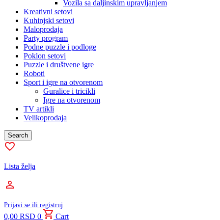
Vozila sa daljinskim upravljanjem
Kreativni setovi
Kuhinjski setovi
Maloprodaja
Party program
Podne puzzle i podloge
Poklon setovi
Puzzle i društvene igre
Roboti
Sport i igre na otvorenom
Guralice i tricikli
Igre na otvorenom
TV artikli
Velikoprodaja
Search
Lista želja
Prijavi se ili registruj
0,00
RSD
0
Cart