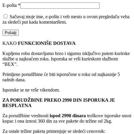
E-pošta
*
Sačuvaj moje ime, e-poštu i veb mesto u ovom pregledaču veba
za sledeći put kada komentarišem.
KAKO
FUNKCIONIŠE DOSTAVA
Kupljenu robu dostavljamo brzo i sigurno isključivo putem kurirske
službe u najkraćem roku. Isporuka se vrši kurirskom službom
“BEX”.
Primljene porudžbine će biti isporučene u roku od najkasnije 5
radnih dana.
Isporuke se ne vrše vikendom.
ZA PORUDŽBINE PREKO 2990 DIN ISPORUKA JE
BESPLATNA
Za porudžbine vrednosti
ispod 2990 dinara
troškove isporuke snosi
kupac i ona iznosi 360 din za sve pakete do težine od 2kg.
Za ostale težine paketa primenjuje se sledeći cenovnik: