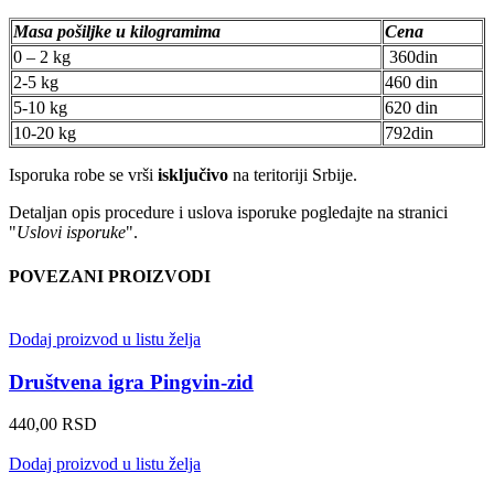
Masa pošiljke u kilogramima
Cena
0 – 2 kg
360din
2-5 kg
460 din
5-10 kg
620 din
10-20 kg
792din
Isporuka robe se vrši
isključivo
na teritoriji Srbije.
Detaljan opis procedure i uslova isporuke pogledajte na stranici
"
Uslovi isporuke
".
POVEZANI PROIZVODI
Dodaj proizvod u listu želja
Društvena igra Pingvin-zid
440,00
RSD
Dodaj proizvod u listu želja