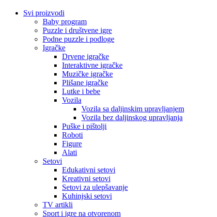
Svi proizvodi
Baby program
Puzzle i društvene igre
Podne puzzle i podloge
Igračke
Drvene igračke
Interaktivne igračke
Muzičke igračke
Plišane igračke
Lutke i bebe
Vozila
Vozila sa daljinskim upravljanjem
Vozila bez daljinskog upravljanja
Puške i pištolji
Roboti
Figure
Alati
Setovi
Edukativni setovi
Kreativni setovi
Setovi za ulepšavanje
Kuhinjski setovi
TV artikli
Sport i igre na otvorenom