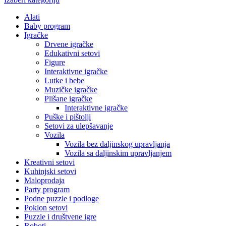
Alati
Baby program
Igračke
Drvene igračke
Edukativni setovi
Figure
Interaktivne igračke
Lutke i bebe
Muzičke igračke
Plišane igračke
Interaktivne igračke
Puške i pištolji
Setovi za ulepšavanje
Vozila
Vozila bez daljinskog upravljanja
Vozila sa daljinskim upravljanjem
Kreativni setovi
Kuhinjski setovi
Maloprodaja
Party program
Podne puzzle i podloge
Poklon setovi
Puzzle i društvene igre
Roboti