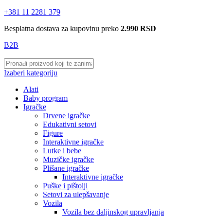
+381 11 2281 379
Besplatna dostava za kupovinu preko
2.990 RSD
B2B
Izaberi kategoriju
Alati
Baby program
Igračke
Drvene igračke
Edukativni setovi
Figure
Interaktivne igračke
Lutke i bebe
Muzičke igračke
Plišane igračke
Interaktivne igračke
Puške i pištolji
Setovi za ulepšavanje
Vozila
Vozila bez daljinskog upravljanja