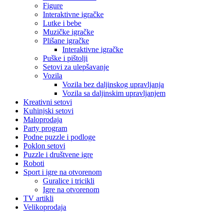
Figure
Interaktivne igračke
Lutke i bebe
Muzičke igračke
Plišane igračke
Interaktivne igračke
Puške i pištolji
Setovi za ulepšavanje
Vozila
Vozila bez daljinskog upravljanja
Vozila sa daljinskim upravljanjem
Kreativni setovi
Kuhinjski setovi
Maloprodaja
Party program
Podne puzzle i podloge
Poklon setovi
Puzzle i društvene igre
Roboti
Sport i igre na otvorenom
Guralice i tricikli
Igre na otvorenom
TV artikli
Velikoprodaja