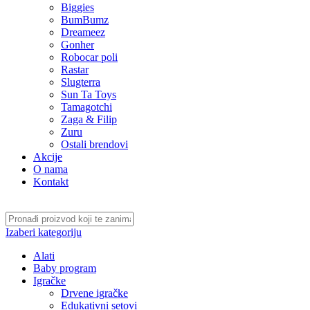
Biggies
BumBumz
Dreameez
Gonher
Robocar poli
Rastar
Slugterra
Sun Ta Toys
Tamagotchi
Zaga & Filip
Zuru
Ostali brendovi
Akcije
O nama
Kontakt
Izaberi kategoriju
Alati
Baby program
Igračke
Drvene igračke
Edukativni setovi