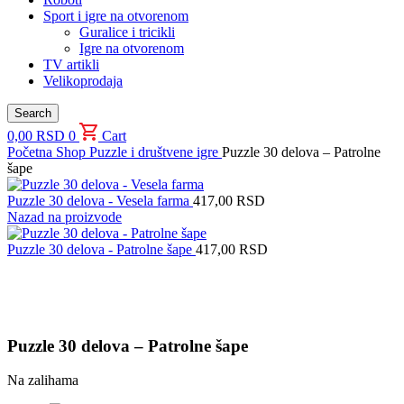
Sport i igre na otvorenom
Guralice i tricikli
Igre na otvorenom
TV artikli
Velikoprodaja
Search
0,00
RSD
0
Cart
Početna
Shop
Puzzle i društvene igre
Puzzle 30 delova – Patrolne
šape
Puzzle 30 delova - Vesela farma
417,00
RSD
Nazad na proizvode
Puzzle 30 delova - Patrolne šape
417,00
RSD
Uvećaj sliku proizvoda
Puzzle 30 delova – Patrolne šape
Na zalihama