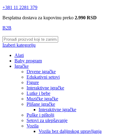
+381 11 2281 379
Besplatna dostava za kupovinu preko
2.990 RSD
B2B
Izaberi kategoriju
Alati
Baby program
Igračke
Drvene igračke
Edukativni setovi
Figure
Interaktivne igračke
Lutke i bebe
Muzičke igračke
Plišane igračke
Interaktivne igračke
Puške i pištolji
Setovi za ulepšavanje
Vozila
Vozila bez daljinskog upravljanja