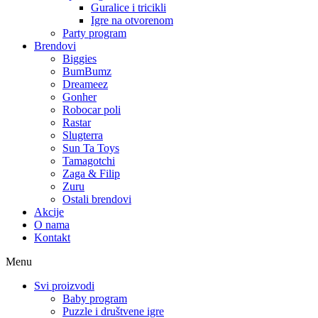
Guralice i tricikli
Igre na otvorenom
Party program
Brendovi
Biggies
BumBumz
Dreameez
Gonher
Robocar poli
Rastar
Slugterra
Sun Ta Toys
Tamagotchi
Zaga & Filip
Zuru
Ostali brendovi
Akcije
O nama
Kontakt
Menu
Svi proizvodi
Baby program
Puzzle i društvene igre