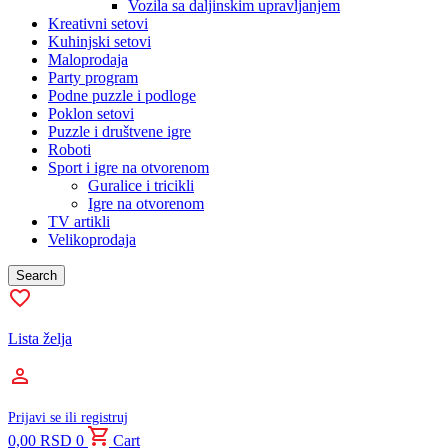
Vozila sa daljinskim upravljanjem
Kreativni setovi
Kuhinjski setovi
Maloprodaja
Party program
Podne puzzle i podloge
Poklon setovi
Puzzle i društvene igre
Roboti
Sport i igre na otvorenom
Guralice i tricikli
Igre na otvorenom
TV artikli
Velikoprodaja
Search
Lista želja
Prijavi se ili registruj
0,00
RSD
0
Cart