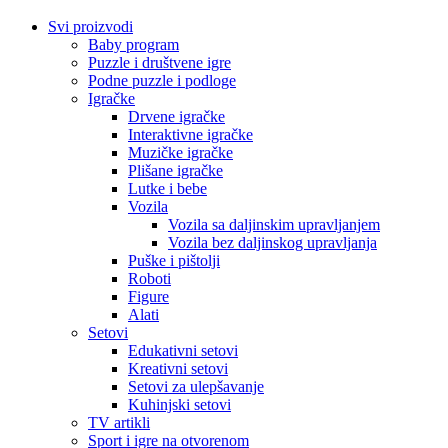
Svi proizvodi
Baby program
Puzzle i društvene igre
Podne puzzle i podloge
Igračke
Drvene igračke
Interaktivne igračke
Muzičke igračke
Plišane igračke
Lutke i bebe
Vozila
Vozila sa daljinskim upravljanjem
Vozila bez daljinskog upravljanja
Puške i pištolji
Roboti
Figure
Alati
Setovi
Edukativni setovi
Kreativni setovi
Setovi za ulepšavanje
Kuhinjski setovi
TV artikli
Sport i igre na otvorenom