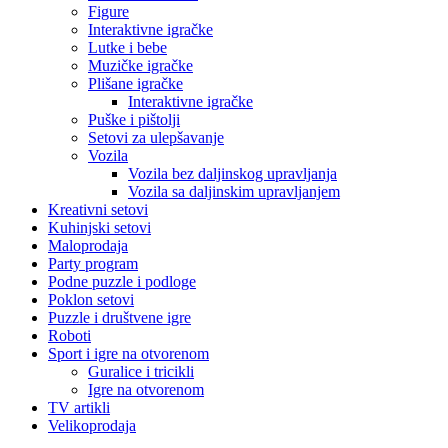
Figure
Interaktivne igračke
Lutke i bebe
Muzičke igračke
Plišane igračke
Interaktivne igračke
Puške i pištolji
Setovi za ulepšavanje
Vozila
Vozila bez daljinskog upravljanja
Vozila sa daljinskim upravljanjem
Kreativni setovi
Kuhinjski setovi
Maloprodaja
Party program
Podne puzzle i podloge
Poklon setovi
Puzzle i društvene igre
Roboti
Sport i igre na otvorenom
Guralice i tricikli
Igre na otvorenom
TV artikli
Velikoprodaja