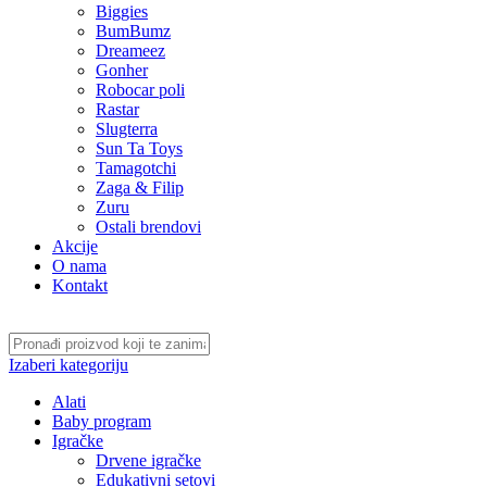
Biggies
BumBumz
Dreameez
Gonher
Robocar poli
Rastar
Slugterra
Sun Ta Toys
Tamagotchi
Zaga & Filip
Zuru
Ostali brendovi
Akcije
O nama
Kontakt
Izaberi kategoriju
Alati
Baby program
Igračke
Drvene igračke
Edukativni setovi