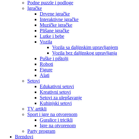
Podne puzzle i podloge
Igračke
Drvene igračke
Interaktivne igračke
Muzičke igračke
Plišane igračke
Lutke i bebe
Vozila
Vozila sa daljinskim upravljanjem
Vozila bez daljinskog upravljanja
Puške i pištolji
Roboti
Figure
Alati
Setovi
Edukativni setovi
Kreativni setovi
Setovi za ulepšavanje
Kuhinjski setovi
TV artikli
Sport i igre na otvorenom
Guralice i tricikli
Igre na otvorenom
Party program
Brendovi