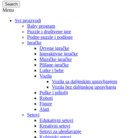
Search
Menu
Svi proizvodi
Baby program
Puzzle i društvene igre
Podne puzzle i podloge
Igračke
Drvene igračke
Interaktivne igračke
Muzičke igračke
Plišane igračke
Lutke i bebe
Vozila
Vozila sa daljinskim upravljanjem
Vozila bez daljinskog upravljanja
Puške i pištolji
Roboti
Figure
Alati
Setovi
Edukativni setovi
Kreativni setovi
Setovi za ulepšavanje
Kuhinjski setovi