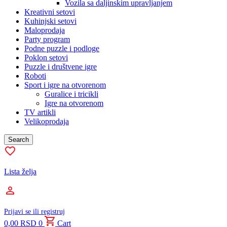
Vozila sa daljinskim upravljanjem
Kreativni setovi
Kuhinjski setovi
Maloprodaja
Party program
Podne puzzle i podloge
Poklon setovi
Puzzle i društvene igre
Roboti
Sport i igre na otvorenom
Guralice i tricikli
Igre na otvorenom
TV artikli
Velikoprodaja
Search
Lista želja
Prijavi se ili registruj
0,00
RSD
0
Cart