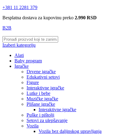
+381 11 2281 379
Besplatna dostava za kupovinu preko
2.990 RSD
B2B
Izaberi kategoriju
Alati
Baby program
Igračke
Drvene igračke
Edukativni setovi
Figure
Interaktivne igračke
Lutke i bebe
Muzičke igračke
Plišane igračke
Interaktivne igračke
Puške i pištolji
Setovi za ulepšavanje
Vozila
Vozila bez daljinskog upravljanja