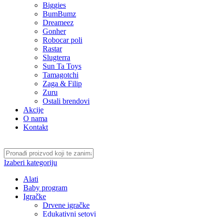
Biggies
BumBumz
Dreameez
Gonher
Robocar poli
Rastar
Slugterra
Sun Ta Toys
Tamagotchi
Zaga & Filip
Zuru
Ostali brendovi
Akcije
O nama
Kontakt
Izaberi kategoriju
Alati
Baby program
Igračke
Drvene igračke
Edukativni setovi