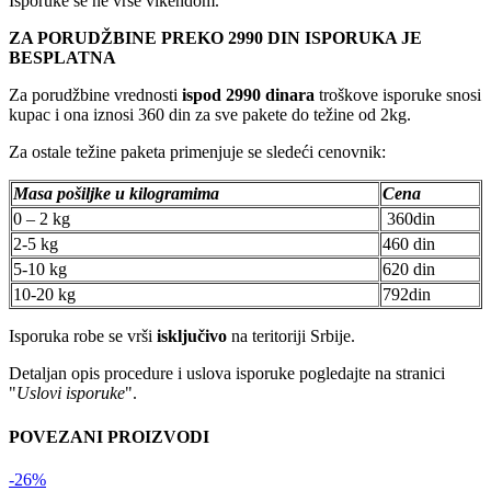
Isporuke se ne vrše vikendom.
ZA PORUDŽBINE PREKO 2990 DIN ISPORUKA JE
BESPLATNA
Za porudžbine vrednosti
ispod 2990 dinara
troškove isporuke snosi
kupac i ona iznosi 360 din za sve pakete do težine od 2kg.
Za ostale težine paketa primenjuje se sledeći cenovnik:
Masa pošiljke u kilogramima
Cena
0 – 2 kg
360din
2-5 kg
460 din
5-10 kg
620 din
10-20 kg
792din
Isporuka robe se vrši
isključivo
na teritoriji Srbije.
Detaljan opis procedure i uslova isporuke pogledajte na stranici
"
Uslovi isporuke
".
POVEZANI PROIZVODI
-26%