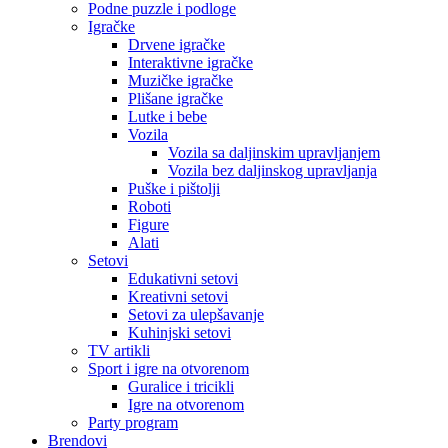
Podne puzzle i podloge
Igračke
Drvene igračke
Interaktivne igračke
Muzičke igračke
Plišane igračke
Lutke i bebe
Vozila
Vozila sa daljinskim upravljanjem
Vozila bez daljinskog upravljanja
Puške i pištolji
Roboti
Figure
Alati
Setovi
Edukativni setovi
Kreativni setovi
Setovi za ulepšavanje
Kuhinjski setovi
TV artikli
Sport i igre na otvorenom
Guralice i tricikli
Igre na otvorenom
Party program
Brendovi