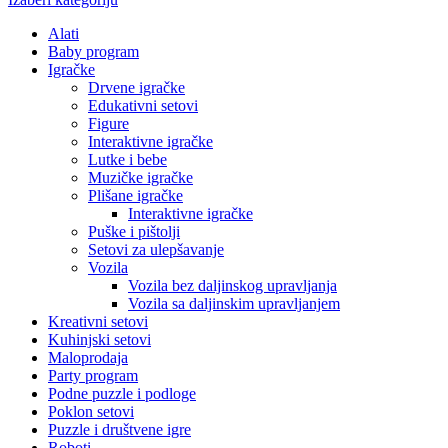
Alati
Baby program
Igračke
Drvene igračke
Edukativni setovi
Figure
Interaktivne igračke
Lutke i bebe
Muzičke igračke
Plišane igračke
Interaktivne igračke
Puške i pištolji
Setovi za ulepšavanje
Vozila
Vozila bez daljinskog upravljanja
Vozila sa daljinskim upravljanjem
Kreativni setovi
Kuhinjski setovi
Maloprodaja
Party program
Podne puzzle i podloge
Poklon setovi
Puzzle i društvene igre
Roboti