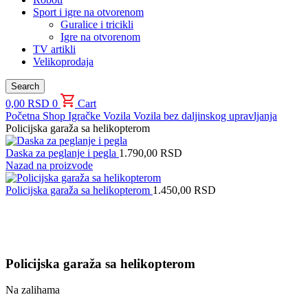
Sport i igre na otvorenom
Guralice i tricikli
Igre na otvorenom
TV artikli
Velikoprodaja
Search
0,00
RSD
0
Cart
Početna
Shop
Igračke
Vozila
Vozila bez daljinskog upravljanja
Policijska garaža sa helikopterom
Daska za peglanje i pegla
1.790,00
RSD
Nazad na proizvode
Policijska garaža sa helikopterom
1.450,00
RSD
Uvećaj sliku proizvoda
Policijska garaža sa helikopterom
Na zalihama