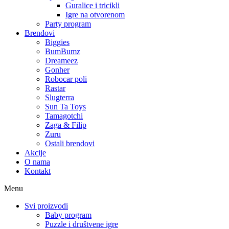
Guralice i tricikli
Igre na otvorenom
Party program
Brendovi
Biggies
BumBumz
Dreameez
Gonher
Robocar poli
Rastar
Slugterra
Sun Ta Toys
Tamagotchi
Zaga & Filip
Zuru
Ostali brendovi
Akcije
O nama
Kontakt
Menu
Svi proizvodi
Baby program
Puzzle i društvene igre