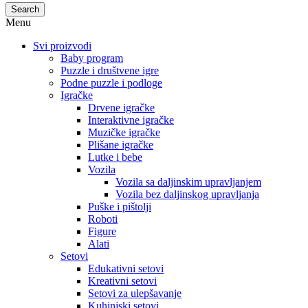
Search
Menu
Svi proizvodi
Baby program
Puzzle i društvene igre
Podne puzzle i podloge
Igračke
Drvene igračke
Interaktivne igračke
Muzičke igračke
Plišane igračke
Lutke i bebe
Vozila
Vozila sa daljinskim upravljanjem
Vozila bez daljinskog upravljanja
Puške i pištolji
Roboti
Figure
Alati
Setovi
Edukativni setovi
Kreativni setovi
Setovi za ulepšavanje
Kuhinjski setovi