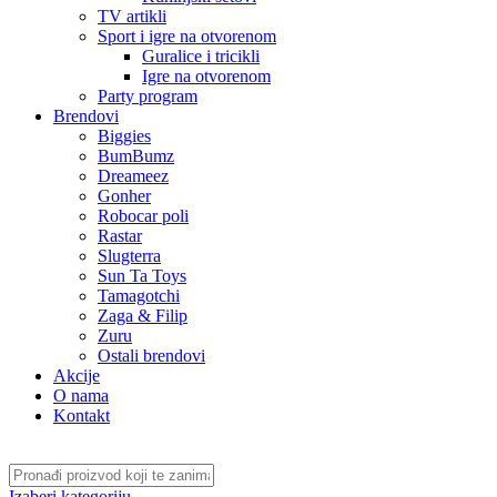
TV artikli
Sport i igre na otvorenom
Guralice i tricikli
Igre na otvorenom
Party program
Brendovi
Biggies
BumBumz
Dreameez
Gonher
Robocar poli
Rastar
Slugterra
Sun Ta Toys
Tamagotchi
Zaga & Filip
Zuru
Ostali brendovi
Akcije
O nama
Kontakt
Izaberi kategoriju