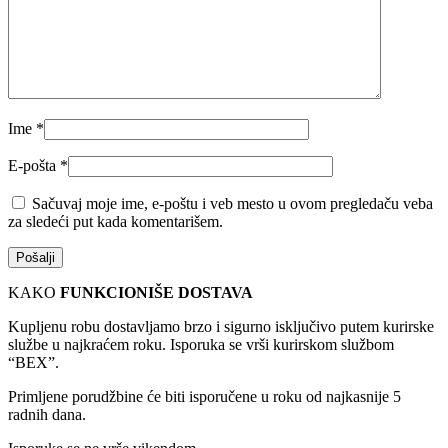
Ime
*
E-pošta
*
Sačuvaj moje ime, e-poštu i veb mesto u ovom pregledaču veba
za sledeći put kada komentarišem.
KAKO
FUNKCIONIŠE DOSTAVA
Kupljenu robu dostavljamo brzo i sigurno isključivo putem kurirske
službe u najkraćem roku. Isporuka se vrši kurirskom službom
“BEX”.
Primljene porudžbine će biti isporučene u roku od najkasnije 5
radnih dana.