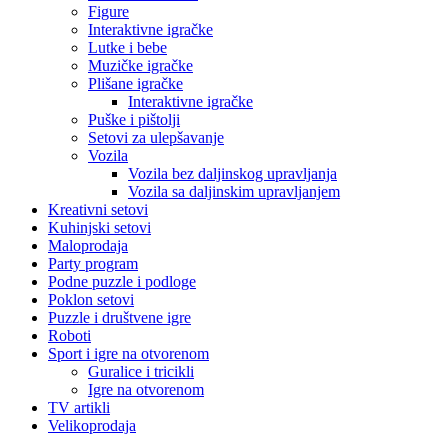
Figure
Interaktivne igračke
Lutke i bebe
Muzičke igračke
Plišane igračke
Interaktivne igračke
Puške i pištolji
Setovi za ulepšavanje
Vozila
Vozila bez daljinskog upravljanja
Vozila sa daljinskim upravljanjem
Kreativni setovi
Kuhinjski setovi
Maloprodaja
Party program
Podne puzzle i podloge
Poklon setovi
Puzzle i društvene igre
Roboti
Sport i igre na otvorenom
Guralice i tricikli
Igre na otvorenom
TV artikli
Velikoprodaja