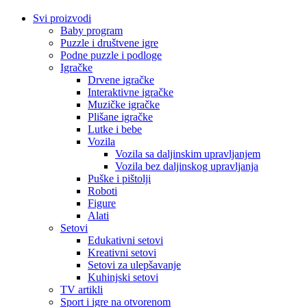
Svi proizvodi
Baby program
Puzzle i društvene igre
Podne puzzle i podloge
Igračke
Drvene igračke
Interaktivne igračke
Muzičke igračke
Plišane igračke
Lutke i bebe
Vozila
Vozila sa daljinskim upravljanjem
Vozila bez daljinskog upravljanja
Puške i pištolji
Roboti
Figure
Alati
Setovi
Edukativni setovi
Kreativni setovi
Setovi za ulepšavanje
Kuhinjski setovi
TV artikli
Sport i igre na otvorenom