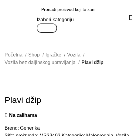
Svi proizvodi
Izaberi kategoriju
Search
Početna
Shop
Igračke
Vozila
Vozila bez daljinskog upravljanja
Plavi džip
Uvećaj sliku proizvoda
Plavi džip
Na zalihama
Brend:
Generika
Šifra proizvoda:
MS23402
Kategorije:
Maloprodaja
,
Vozila