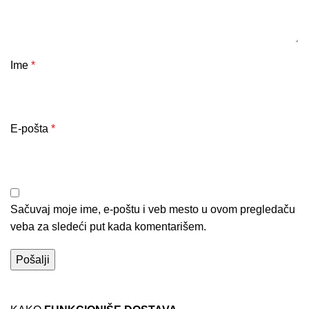
Ime
*
E-pošta
*
Sačuvaj moje ime, e-poštu i veb mesto u ovom pregledaču
veba za sledeći put kada komentarišem.