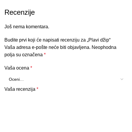
Recenzije
Još nema komentara.
Budite prvi koji će napisati recenziju za „Plavi džip“
Vaša adresa e-pošte neće biti objavljena.
Neophodna
polja su označena
*
Vaša ocena
*
Vaša recenzija
*