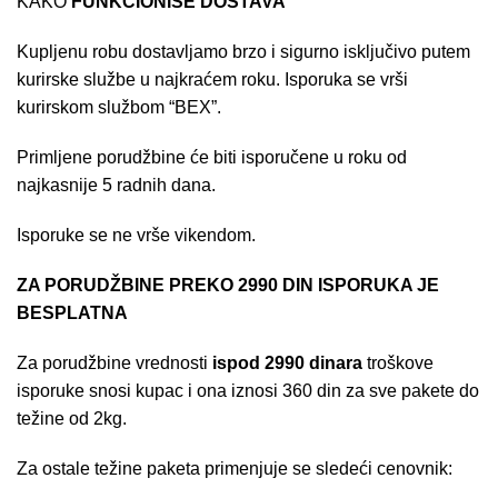
KAKO
FUNKCIONIŠE DOSTAVA
Kupljenu robu dostavljamo brzo i sigurno isključivo putem
kurirske službe u najkraćem roku. Isporuka se vrši
kurirskom službom “BEX”.
Primljene porudžbine će biti isporučene u roku od
najkasnije 5 radnih dana.
Isporuke se ne vrše vikendom.
ZA PORUDŽBINE PREKO 2990 DIN ISPORUKA JE
BESPLATNA
Za porudžbine vrednosti
ispod 2990 dinara
troškove
isporuke snosi kupac i ona iznosi 360 din za sve pakete do
težine od 2kg.
Za ostale težine paketa primenjuje se sledeći cenovnik: