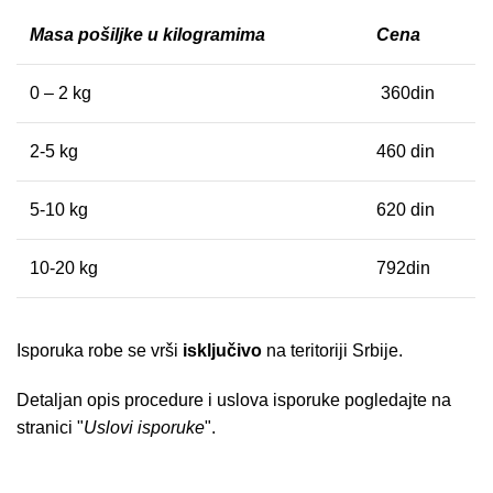
Masa pošiljke u kilogramima
Cena
0 – 2 kg
360din
2-5 kg
460 din
5-10 kg
620 din
10-20 kg
792din
Isporuka robe se vrši
isključivo
na teritoriji Srbije.
Detaljan opis procedure i uslova isporuke pogledajte na
stranici "
Uslovi isporuke
".